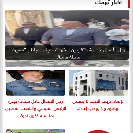
أخبار تهمك
رجل الأعمال عادل شحاتة يدين استهداف ميناء دمياط بـ ”مسيرة”:
مرحلة فارقة...
الإفتاء: نزيف الأنف لا ينقض
رجل الأعمال عادل شحاتة يهنئ
الوضوء ولا يوجب إعادته
الرئيس السيسي والشعب المصري
بمناسبة ذكرى ثورة...