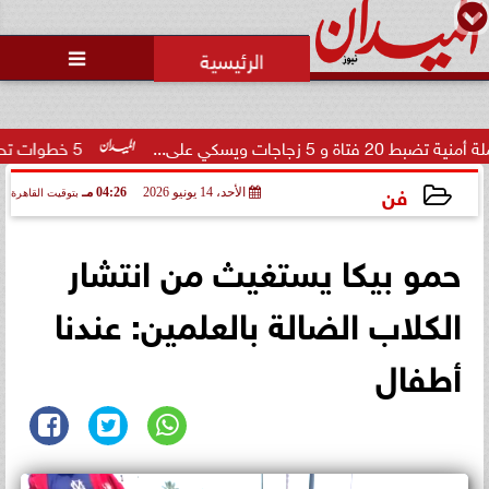
محمد يوسف
رئيس التحرير

ي على...
5 خطوات تحمي الطلاب من الوقوع ضحية للكيانات الوهمية
فن
الأحد، 14 يونيو 2026
04:26 مـ
بتوقيت القاهرة
2026-06-14 16:26:04
حمو بيكا يستغيث من انتشار
الكلاب الضالة بالعلمين: عندنا
أطفال