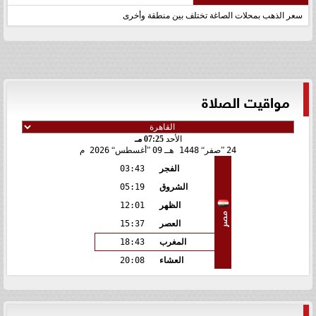
سعر الذهب بمحلات الصاغة تختلف بين منطقة وأخرى
مواقيت الصلاة
الأحد
07:25 مـ
24
صفر
1448 هـ
09
أغسطس
2026 م
الفجر
03:43
الشروق
05:19
الظهر
12:01
مصر
العصر
15:37
المغرب
18:43
العشاء
20:08