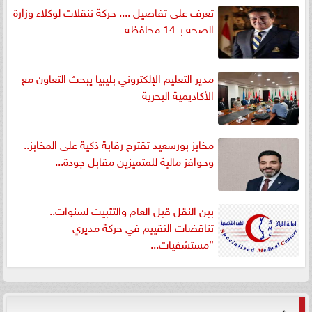
تعرف على تفاصيل .... حركة تنقلات لوكلاء وزارة
الصحه بـ 14 محافظه
مدير التعليم الإلكتروني بليبيا يبحث التعاون مع
الأكاديمية البحرية
مخابز بورسعيد تقترح رقابة ذكية على المخابز..
وحوافز مالية للمتميزين مقابل جودة...
بين النقل قبل العام والتثبيت لسنوات..
تناقضات التقييم في حركة مديري
”مستشفيات...