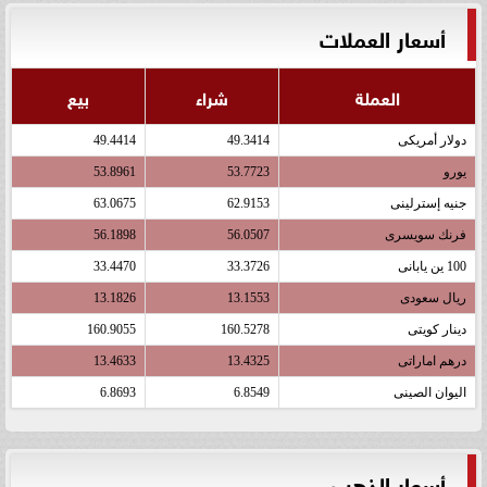
أسعار العملات
العملة
شراء
بيع
دولار أمريكى
49.3414
49.4414
يورو
53.7723
53.8961
جنيه إسترلينى
62.9153
63.0675
فرنك سويسرى
56.0507
56.1898
100 ين يابانى
33.3726
33.4470
ريال سعودى
13.1553
13.1826
دينار كويتى
160.5278
160.9055
درهم اماراتى
13.4325
13.4633
اليوان الصينى
6.8549
6.8693
أسعار الذهب