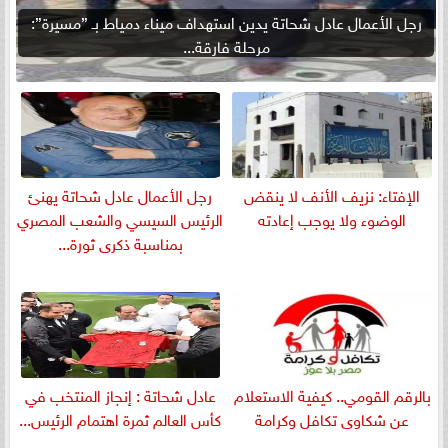
رجل الأعمال عادل شحاتة يدين استهداف ميناء دمياط بـ ”مسيرة”:
مرحلة فارقة...
الإفتاء: نزيف الأنف لا ينقض
رجل الأعمال عادل شحاتة يهنئ
الوضوء ولا يوجب إعادته
الرئيس السيسي والشعب المصري
بمناسبة ذكرى ثورة...
بالرقم القومي.. كيفية الاستعلام
عادل شحاتة : إنجاز المنتخب في
عن شكاوى تكافل وكرامة
كأس العالم ثمرة اهتمام الرئيس...