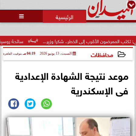
محمد يوسف
رئيس التحرير

رضون الأقرب إلى الخطر.. شكرا وزير...
سائحة روسية لـ”مراسي”: 
محافظات
السبت، 13 يونيو 2026
04:19 مـ
بتوقيت القاهرة
2026-06-13 16:19:53
موعد نتيجة الشهادة الإعدادية
فى الإسكندرية