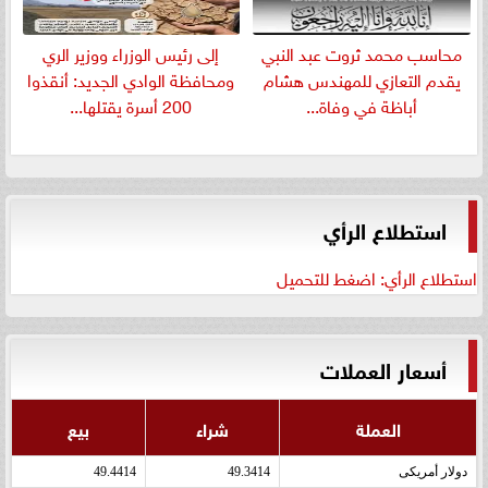
​محاسب محمد ثروت عبد النبي
إلى رئيس الوزراء ووزير الري
يقدم التعازي للمهندس هشام
ومحافظة الوادي الجديد: أنقذوا
أباظة في وفاة...
200 أسرة يقتلها...
استطلاع الرأي
استطلاع الرأي: اضغط للتحميل
أسعار العملات
العملة
شراء
بيع
دولار أمريكى
49.3414
49.4414