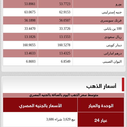
يورو
53.7723
53.8961
جنيه إسترلينى
62.9153
63.0675
فرنك سويسرى
56.0507
56.1898
100 ين يابانى
33.3726
33.4470
ريال سعودى
13.1553
13.1826
دينار كويتى
160.5278
160.9055
درهم اماراتى
13.4325
13.4633
اليوان الصينى
6.8549
6.8693
أسعار الذهب
متوسط سعر الذهب اليوم بالصاغة بالجنيه المصري
الوحدة والعيار
الأسعار بالجنيه المصري
عيار 24
بيع 3,629 شراء 3,686