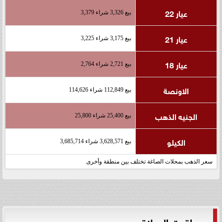
عيار 22
بيع 3,326 شراء 3,379
عيار 21
بيع 3,175 شراء 3,225
عيار 18
بيع 2,721 شراء 2,764
الاونصة
بيع 112,849 شراء 114,626
الجنيه الذهب
بيع 25,400 شراء 25,800
الكيلو
بيع 3,628,571 شراء 3,685,714
سعر الذهب بمحلات الصاغة تختلف بين منطقة وأخرى
مواقيت الصلاة