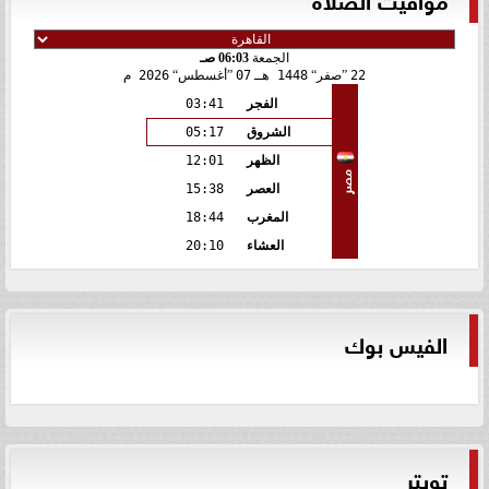
الجمعة
06:03 صـ
22
صفر
1448 هـ
07
أغسطس
2026 م
الفجر
03:41
الشروق
05:17
الظهر
12:01
مصر
العصر
15:38
المغرب
18:44
العشاء
20:10
الفيس بوك
تويتر