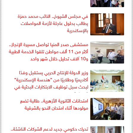
في مجلس الشيوخ.. النائب محمد حمزة
يطالب بحلول عاجلة لأزمة المواصلات
بالإسكندرية
مستشفى صدر المنيا تواصل مسيرة الإنجاز..
أكثر من 11 ألف مواطن تلقوا الخدمة الطبية
و10 آلاف تحليل خلال شهر واحد
وزير الدولة للإنتاج الحربي يستقبل وفدًا
أكاديميًا وطلابيًا من ”هندسة الإسكندرية”
لبحث سبل توظيف الابتكارات البحثية في
الصناعة
امتحانات الثانوية الأزهرية.. طالبة تضع
مولودها أثناء امتحان النحو بالشرقية
تحرك حكومي جديد لدعم الشركات الناشئة..