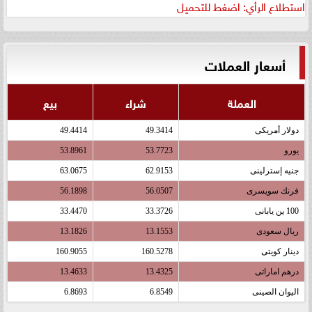
استطلاع الرأي: اضغط للتحميل
أسعار العملات
العملة
شراء
بيع
دولار أمريكى
49.3414
49.4414
يورو
53.7723
53.8961
جنيه إسترلينى
62.9153
63.0675
فرنك سويسرى
56.0507
56.1898
100 ين يابانى
33.3726
33.4470
ريال سعودى
13.1553
13.1826
دينار كويتى
160.5278
160.9055
درهم اماراتى
13.4325
13.4633
اليوان الصينى
6.8549
6.8693