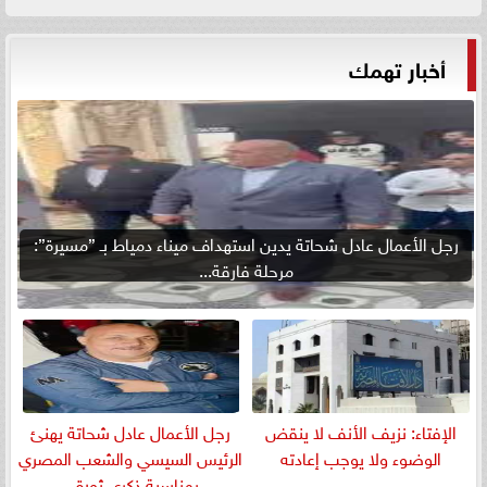
أخبار تهمك
رجل الأعمال عادل شحاتة يدين استهداف ميناء دمياط بـ ”مسيرة”:
مرحلة فارقة...
الإفتاء: نزيف الأنف لا ينقض
رجل الأعمال عادل شحاتة يهنئ
الوضوء ولا يوجب إعادته
الرئيس السيسي والشعب المصري
بمناسبة ذكرى ثورة...