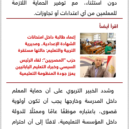
دون استثناء، مع توفير الحماية اللازمة
للمعلمين من أي اعتداءات أو تجاوزات.
اقرأ أيضاً
إغماء طالبة داخل امتحانات
الشهادة الإعدادية.. ومديرية
التربية والتعليم: حالتها مستقرة
حزب ”المصريين”: لقاء الرئيس
السيسي وخبراء التعليم اليابانيين
يعزز جودة المنظومة التعليمية
وشدد الخبير التربوي على أن حماية المعلم
داخل المدرسة وخارجها يجب أن تكون أولوية
قصوى، باعتباره موظفًا عامًا وممثلًا للدولة
داخل المؤسسة التعليمية، لافتًا إلى أن احترام