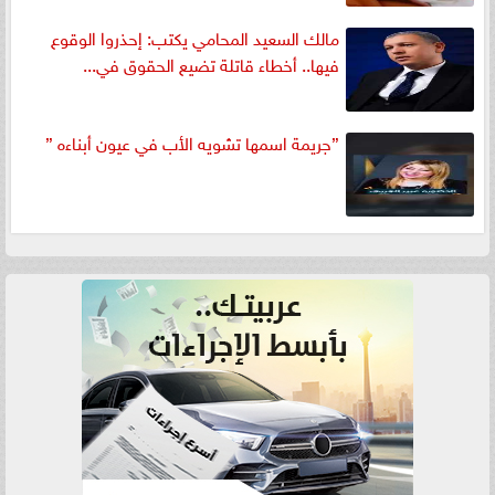
مالك السعيد المحامي يكتب: إحذروا الوقوع
فيها.. أخطاء قاتلة تضيع الحقوق في...
”جريمة اسمها تشويه الأب في عيون أبناءه ”