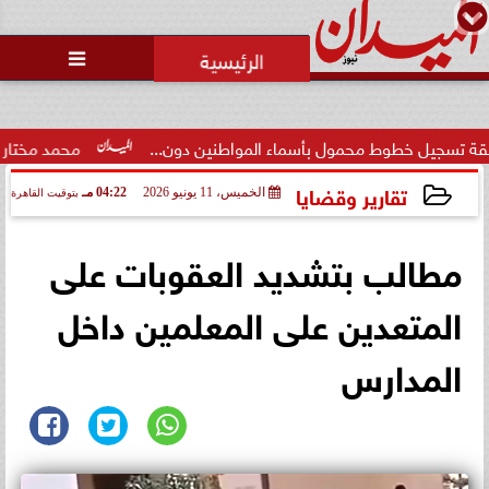
محمد يوسف
رئيس التحرير

وط محمول بأسماء المواطنين دون...
محمد مختار جمعة: بدل ال
تقارير وقضايا
الخميس، 11 يونيو 2026
04:22 مـ
بتوقيت القاهرة
2026-06-11 16:22:48
مطالب بتشديد العقوبات على
المتعدين على المعلمين داخل
المدارس