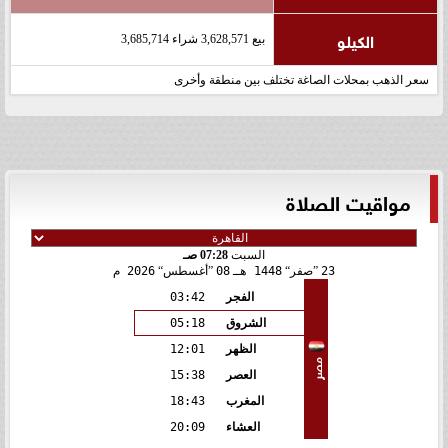
الكيلو
بيع 3,628,571 شراء 3,685,714
سعر الذهب بمحلات الصاغة تختلف بين منطقة وأخرى
مواقيت الصلاة
السبت
07:28 صـ
23
صفر
1448 هـ
08
أغسطس
2026 م
الفجر
03:42
الشروق
05:18
الظهر
12:01
مصر
العصر
15:38
المغرب
18:43
العشاء
20:09