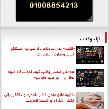
آراء وكتاب
«النصر» الذي لم يكتمل: ترامب بين مستنقع
الحرب ومطرقة الانتخابات
عبدالعزيز محسن يكتب: كيف تحولت 30 مليون
دولار إلى أكبر هدية سياسية...
دكتورة فاتن فتحي: تكتب الممرضون الأقرب إلى
الخطر.. شكرا وزير الصحة لتكريم...