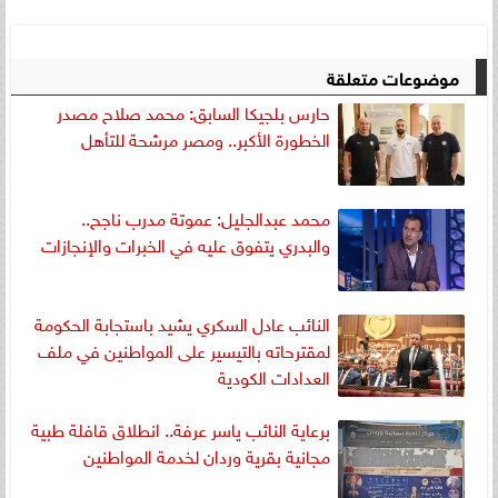
موضوعات متعلقة
حارس بلجيكا السابق: محمد صلاح مصدر
الخطورة الأكبر.. ومصر مرشحة للتأهل
محمد عبدالجليل: عموتة مدرب ناجح..
والبدري يتفوق عليه في الخبرات والإنجازات
النائب عادل السكري يشيد باستجابة الحكومة
لمقترحاته بالتيسير على المواطنين في ملف
العدادات الكودية
برعاية النائب ياسر عرفة.. انطلاق قافلة طبية
مجانية بقرية وردان لخدمة المواطنين