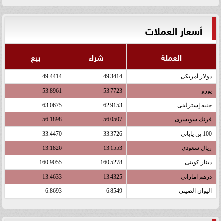
أسعار العملات
العملة
شراء
بيع
دولار أمريكى
49.3414
49.4414
يورو
53.7723
53.8961
جنيه إسترلينى
62.9153
63.0675
فرنك سويسرى
56.0507
56.1898
100 ين يابانى
33.3726
33.4470
ريال سعودى
13.1553
13.1826
دينار كويتى
160.5278
160.9055
درهم اماراتى
13.4325
13.4633
اليوان الصينى
6.8549
6.8693