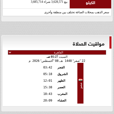
الكيلو
بيع 3,628,571 شراء 3,685,714
سعر الذهب بمحلات الصاغة تختلف بين منطقة وأخرى
مواقيت الصلاة
السبت
01:27 صـ
22
صفر
1448 هـ
08
أغسطس
2026 م
الفجر
03:42
الشروق
05:18
الظهر
12:01
مصر
العصر
15:38
المغرب
18:43
العشاء
20:09