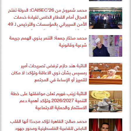
محمد شمروخ من CAISEC’26: الدولة تفتح
المجال أمام القطاع الخاص لقيادة خدمات
الأمن السيبراني بالمؤسسات والترخيص لـ 49
شركة لدعم نمو السوق المصرية
محمد مختار جمعة: التنمر بذوي الهمم جريمة
شرعية وقانونية
النائبة هند حازم ترفض تصريحات أمير
رمسيس بشأن ذوي الاعاقة وتؤكد: لا مكان
للتمييز أو الإساءة في المجتمع
النائبة زينب فهيم تعلن موافقتها على خطة
التنمية 2026/2027 وتؤكد أهمية دعم
الاستثمار والحماية الاجتماعية
محمد صالح: القاهرة تؤكد مجددًا أنها القلب
النابض للقضية الفلسطينية ومحور جهود