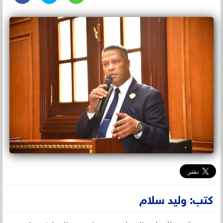
كتب: وليد سلام