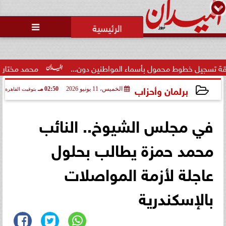
محمد يوسف
رئيس التحرير

محمول بأسماء المواطنين دون...
محمد مختار جمعة: بدل البطال
برلمان وأحزاب
الخميس، 11 يونيو 2026
02:50 مـ
بتوقيت القاهرة
2026-06-11 14:50:55
في مجلس الشيوخ.. النائب
محمد حمزة يطالب بحلول
عاجلة لأزمة المواصلات
بالإسكندرية