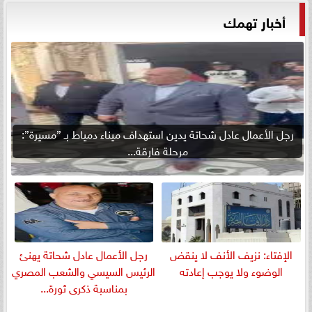
أخبار تهمك
رجل الأعمال عادل شحاتة يدين استهداف ميناء دمياط بـ ”مسيرة”:
مرحلة فارقة...
الإفتاء: نزيف الأنف لا ينقض
رجل الأعمال عادل شحاتة يهنئ
الوضوء ولا يوجب إعادته
الرئيس السيسي والشعب المصري
بمناسبة ذكرى ثورة...