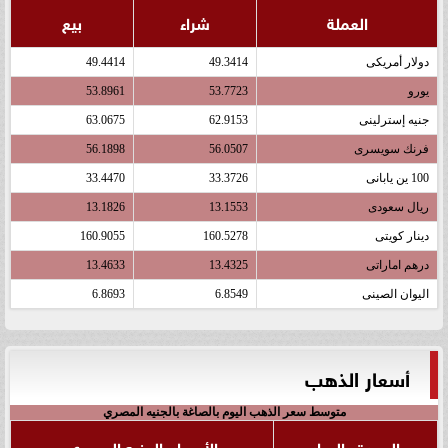
العملة
شراء
بيع
دولار أمريكى
49.3414
49.4414
يورو
53.7723
53.8961
جنيه إسترلينى
62.9153
63.0675
فرنك سويسرى
56.0507
56.1898
100 ين يابانى
33.3726
33.4470
ريال سعودى
13.1553
13.1826
دينار كويتى
160.5278
160.9055
درهم اماراتى
13.4325
13.4633
اليوان الصينى
6.8549
6.8693
أسعار الذهب
متوسط سعر الذهب اليوم بالصاغة بالجنيه المصري
الوحدة والعيار
الأسعار بالجنيه المصري