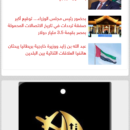
بحضور رئيس مجلس الوزراء… توقيع أكبر
صفقة ترددات في تاريخ الاتصالات المحمولة
بمصر بقيمة 3.5 مليار دولار
عبد الله بن زايد ووزيرة خارجية بريطانيا يبحثان
هاتفيا العلاقات الثنائية بين البلدين