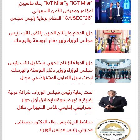
”ICT Misr” و”IoT Misr” رعاة ماسيين
لمؤتمر ومعرض الأمن السيبراني
”CAISEC”26” المقام برعاية رئيس مجلس
الوزراء
وزير الدفاع والإنتاج الحربى يلتقى نائب رئيس
مجلس الوزراء وزير دفاع البوسنة والهرسك
وزير الدولة للإنتاج الحربي يستقبل نائب رئيس
مجلس الوزراء ووزير دفاع البوسنة والهرسك
لبحث سبل التعاون المشترك في مجال
الصناعات الدفاعية
تحت رعاية رئيس مجلس الوزراء.. شراكة عربية
إفريقية غير مسبوقة لإطلاق أول حوار
استراتيجي إقليمي للأمن السيبراني خلال
caisec ’26
محافظ الجيزة ينعى والد الدكتور مصطفى
مدبولي رئيس مجلس الوزراء