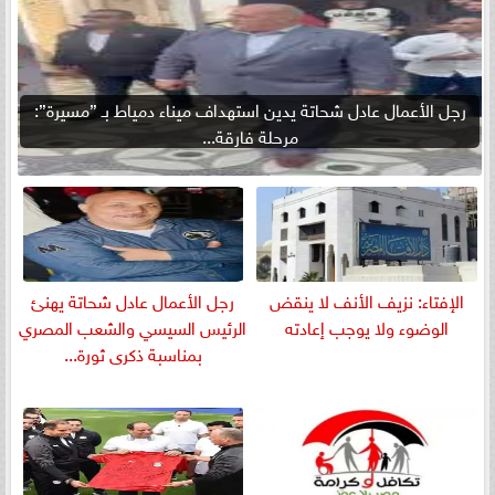
رجل الأعمال عادل شحاتة يدين استهداف ميناء دمياط بـ ”مسيرة”:
مرحلة فارقة...
الإفتاء: نزيف الأنف لا ينقض
رجل الأعمال عادل شحاتة يهنئ
الوضوء ولا يوجب إعادته
الرئيس السيسي والشعب المصري
بمناسبة ذكرى ثورة...