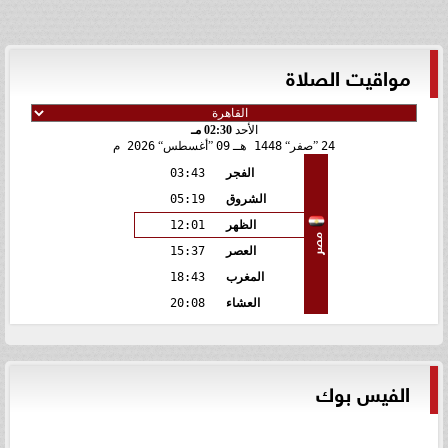
مواقيت الصلاة
الأحد
02:30 مـ
24
صفر
1448 هـ
09
أغسطس
2026 م
الفجر
03:43
الشروق
05:19
الظهر
12:01
مصر
العصر
15:37
المغرب
18:43
العشاء
20:08
الفيس بوك