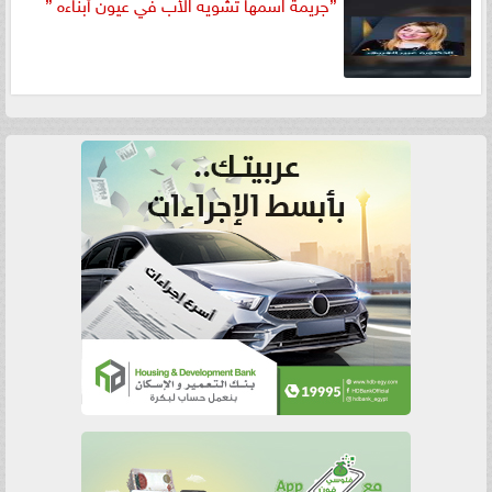
”جريمة اسمها تشويه الأب في عيون أبناءه ”