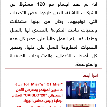
أنه تم عقد اجتماع مع 120 مسئولاً عن
الشركات الناشئة، الذين طرحوا بعض التحديات
التي تواجههم، وكان من بينها مشكلات
وتحديات قامت الحكومة بالتصدي لها بالفعل
وحلها، كما يتم العمل حالياً على حصر كل هذه
التحديات المطروحة للعمل على حلها، وتحفيز
كل أصحاب الأعمال، والمشروعات الصغيرة
والمتوسطة.
اقرأ أيضاً
”ICT Misr” و”IoT Misr” رعاة
ماسيين لمؤتمر ومعرض الأمن
السيبراني ”CAISEC”26” المقام
برعاية رئيس مجلس الوزراء
وزير الدفاع والإنتاج الحربى يلتقى