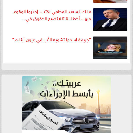
مالك السعيد المحامي يكتب: إحذروا الوقوع
فيها.. أخطاء قاتلة تضيع الحقوق في...
”جريمة اسمها تشويه الأب في عيون أبناءه ”