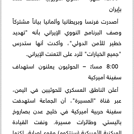
بإيران
أصدرت فرنسا وبريطانيا وألمانيا بياناً مشتركاً
وصف البرنامج النووي الإيراني بأنه "تهديد
خطير للأمن الدولي"، وأكدت أنها ستدرس
"جميع الخيارات" للرد على التعنت الإيراني.
8:00 مساءً – الحوثيون يعلنون استهداف
سفينة أميركية
أعلن الناطق العسكري للحوثيين في اليمن،
عبر قناة "المسيرة"، أن الجماعة استهدفت
سفينة حربية أميركية في خليج عدن بصاروخ
باليستي وطائرات مسيرة. ونفت القيادة
المركزية الأميركية (سنتكوم) وقوع إصابة، لكنها