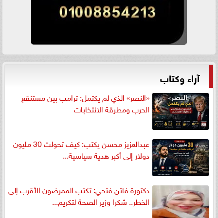
آراء وكتاب
«النصر» الذي لم يكتمل: ترامب بين مستنقع
الحرب ومطرقة الانتخابات
عبدالعزيز محسن يكتب: كيف تحولت 30 مليون
دولار إلى أكبر هدية سياسية...
دكتورة فاتن فتحي: تكتب الممرضون الأقرب إلى
الخطر.. شكرا وزير الصحة لتكريم...