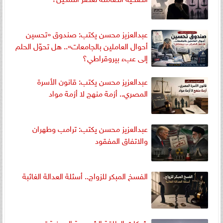
عبدالعزيز محسن يكتب: صندوق «تحسين
أحوال العاملين بالجامعات».. هل تحوّل الحلم
إلى عبء بيروقراطي؟
عبدالعزيز محسن يكتب: قانون الأسرة
المصري.. أزمة منهج لا أزمة مواد
عبدالعزيز محسن يكتب: ترامب وطهران
والاتفاق المفقود
الفسخ المبكر للزواج.. أسئلة العدالة الغائبة
شركات الطاقة الشمسية الصينية تسهم