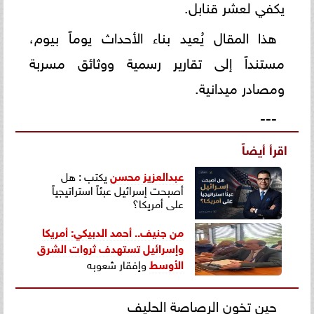
يكفي لعشر قنابل.
هذا المقال يُعيد بناء الأحداث يوماً بيوم،
مستنداً إلى تقارير رسمية ووثائق مسربة
ومصادر ميدانية.
---
اقرأ أيضاً
عبدالعزيز محسن
يكتب : هل
أصبحت إسرائيل عبئاً استراتيجياً
على أمريكا؟
من جنيف.. أحمد الدبيكي: أمريكا
وإسرائيل تستهدف ثروات
الشرق
الأوسط
وإفقار شعوبه
حين تخون الرصاصة الحليف