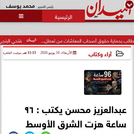
محمد يوسف
رئيس التحرير

قوق أصحاب المعاشات من تعطل...
فتحي البنجي يعلن ترشحه لان
آراء وكتاب
الأربعاء، 10 يونيو 2026
11:13 صـ
بتوقيت القاهرة
2026-06-10 11:13:25
عبدالعزيز محسن يكتب : ٩٦
ساعة هزت الشرق الأوسط