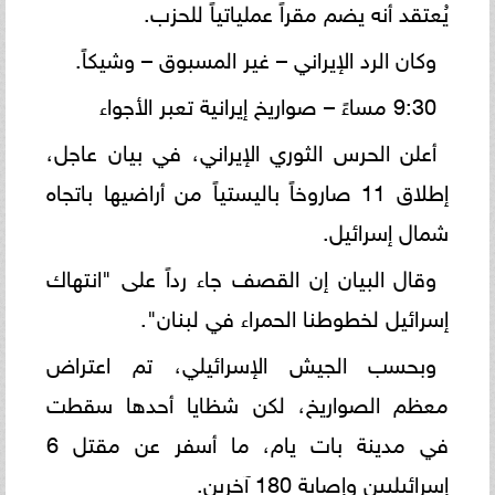
يُعتقد أنه يضم مقراً عملياتياً للحزب.
وكان الرد الإيراني – غير المسبوق – وشيكاً.
9:30 مساءً – صواريخ إيرانية تعبر الأجواء
أعلن الحرس الثوري الإيراني، في بيان عاجل،
إطلاق 11 صاروخاً باليستياً من أراضيها باتجاه
شمال إسرائيل.
وقال البيان إن القصف جاء رداً على "انتهاك
إسرائيل لخطوطنا الحمراء في لبنان".
وبحسب الجيش الإسرائيلي، تم اعتراض
معظم الصواريخ، لكن شظايا أحدها سقطت
في مدينة بات يام، ما أسفر عن مقتل 6
إسرائيليين وإصابة 180 آخرين.