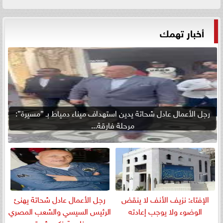
أخبار تهمك
رجل الأعمال عادل شحاتة يدين استهداف ميناء دمياط بـ ”مسيرة”:
مرحلة فارقة...
الإفتاء: نزيف الأنف لا ينقض
رجل الأعمال عادل شحاتة يهنئ
الوضوء ولا يوجب إعادته
الرئيس السيسي والشعب المصري
بمناسبة ذكرى ثورة...