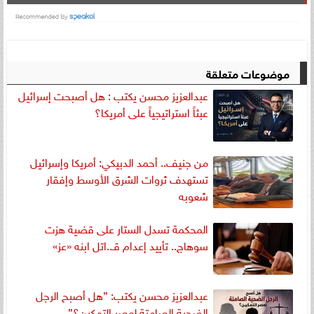
موضوعات متعلقة
عبدالعزيز محسن يكتب : هل أصبحت إسرائيل
عبئاً استراتيجياً على أمريكا؟
من جنيف.. أحمد الدبيكي: أمريكا وإسرائيل
تستهدف ثروات الشرق الأوسط وإفقار
شعوبه
المحكمة تسدل الستار على قضية هزت
سوهاج.. تأييد إعدام قـ..اتل ابنه «عز»
عبدالعزيز محسن يكتب: ”هل أصبح الرجل
الضحية الصامتة لعصر التمكين؟”