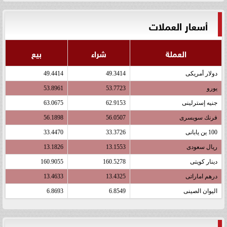
أسعار العملات
العملة
شراء
بيع
دولار أمريكى
49.3414
49.4414
يورو
53.7723
53.8961
جنيه إسترلينى
62.9153
63.0675
فرنك سويسرى
56.0507
56.1898
100 ين يابانى
33.3726
33.4470
ريال سعودى
13.1553
13.1826
دينار كويتى
160.5278
160.9055
درهم اماراتى
13.4325
13.4633
اليوان الصينى
6.8549
6.8693