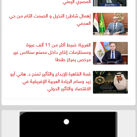
المصري اليمني
إهمال شاطئ النخيل و الصمت التام من حي
العجمي
الغربية: ضبط أكثر من 11 ألف عبوة
ومستلزمات إنتاج داخل مصنع سناكس غير
مرخص بمركز طنطا
قمة القاهرة للإبداع والتأثير تمنح د. هاني أبو
زيد وسام الريادة العربية الإفريقية في
الاقتصاد والتأثير الدولي