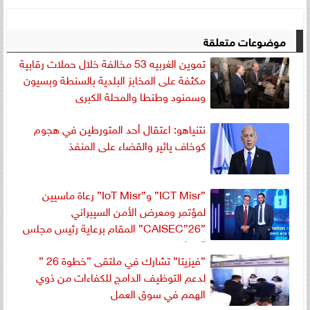
موضوعات متعلقة
تموين الغربيه 53 مخالفة خلال حملات رقابية
مكثفة على المخابز البلدية بالسنطة وبسيون
وسمنود وطنطا والمحلة الكبرى
نتنياهو: اعتقال أحد المتورطين في هجوم
كوخاف يائير والقضاء على المنفذ
”ICT Misr” و”IoT Misr” رعاة ماسيين
لمؤتمر ومعرض الأمن السيبراني
”CAISEC”26” المقام برعاية رئيس مجلس
الوزراء
”فيزيتا” تشارك في ملتقى ”خطوة 26 ”
لدعم التوظيف الدامج للكفاءات من ذوي
الهمم في سوق العمل