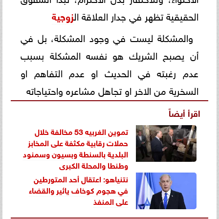
الحقيقية تظهر في جدار العلاقة ال
زوجية
والمشكلة ليست في وجود المشكلة، بل في
أن يصبح الشريك هو نفسه المشكلة بسبب
عدم رغبته في الحديث او عدم التفاهم او
السخرية من الاخر او تجاهل مشاعره واحتياجاته
اقرأ أيضاً
تموين الغربيه 53 مخالفة خلال
حملات رقابية مكثفة على المخابز
البلدية بالسنطة وبسيون وسمنود
وطنطا والمحلة الكبرى
نتنياهو: اعتقال أحد المتورطين
في هجوم كوخاف يائير والقضاء
على المنفذ