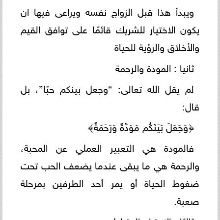
ويبدأ هذا قبل الزواج نفسه ويراعى فيها ان
يكون الاختيار للشريك قائمًا على توافق القيم
والأخلاق والرؤية للحياة
ثانيا : المودة والرحمة
لم يقل الله تعالى: “وجعل بينكم حبًا”، بل
قال:
﴿وَجَعَلَ بَيْنَكُم مَوَدَّةً وَرَحْمَةً﴾
فالمودة هي التعبير العملي عن المحبة،
والرحمة هي ما يبقى عندما يضعف الحب تحت
ضغوط الحياة أو يمر أحد الطرفين بمرحلة
صعبة.
ثالثا : الاحترام المتبادل