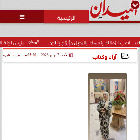
محمد يوسف
رئيس التحرير

ك يتمسك بالرحيل ويُلوّح باللجوء...
رئيس لجنة الحكام: الفراعنة ال
آراء وكتاب
الأحد، 7 يونيو 2026
05:20 مـ
بتوقيت القاهرة
2026-06-07 17:20:53