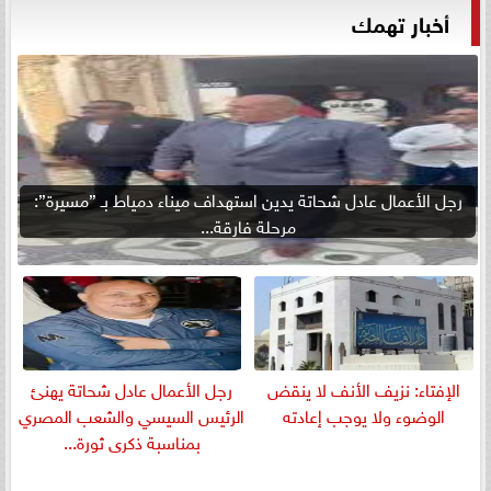
أخبار تهمك
رجل الأعمال عادل شحاتة يدين استهداف ميناء دمياط بـ ”مسيرة”:
مرحلة فارقة...
الإفتاء: نزيف الأنف لا ينقض
رجل الأعمال عادل شحاتة يهنئ
الوضوء ولا يوجب إعادته
الرئيس السيسي والشعب المصري
بمناسبة ذكرى ثورة...