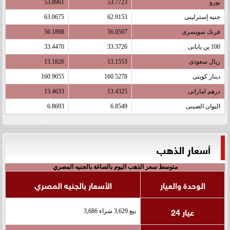
يورو
53.7723
53.8961
جنيه إسترلينى
62.9153
63.0675
فرنك سويسرى
56.0507
56.1898
100 ين يابانى
33.3726
33.4470
ريال سعودى
13.1553
13.1826
دينار كويتى
160.5278
160.9055
درهم اماراتى
13.4325
13.4633
اليوان الصينى
6.8549
6.8693
أسعار الذهب
متوسط سعر الذهب اليوم بالصاغة بالجنيه المصري
الوحدة والعيار
الأسعار بالجنيه المصري
عيار 24
بيع 3,629 شراء 3,686