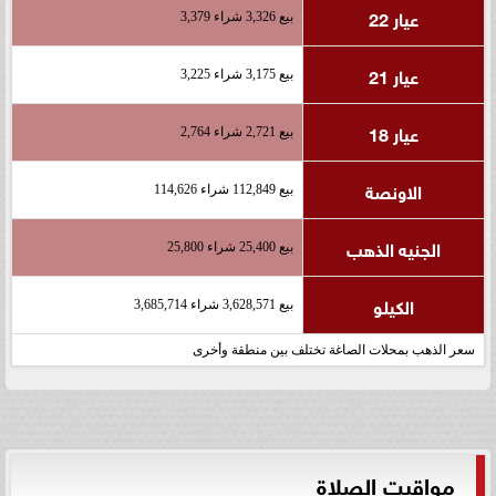
عيار 22
بيع 3,326 شراء 3,379
عيار 21
بيع 3,175 شراء 3,225
عيار 18
بيع 2,721 شراء 2,764
الاونصة
بيع 112,849 شراء 114,626
الجنيه الذهب
بيع 25,400 شراء 25,800
الكيلو
بيع 3,628,571 شراء 3,685,714
سعر الذهب بمحلات الصاغة تختلف بين منطقة وأخرى
مواقيت الصلاة