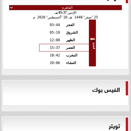
الإثنين
05:37 مـ
25
صفر
1448 هـ
10
أغسطس
2026 م
الفجر
03:44
الشروق
05:19
الظهر
12:00
مصر
العصر
15:37
المغرب
18:42
العشاء
20:06
الفيس بوك
تويتر