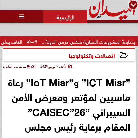
محمد يوسف
رئيس التحرير

مشروعات العقارية تعكس حرص الدولة...
الكاف يعلن موعد ومكان كأس الس
اتصالات وتكنولوجيا
الأحد، 7 يونيو 2026
04:54 مـ
بتوقيت القاهرة
2026-06-07 16:54:22
”ICT Misr” و”IoT Misr” رعاة
ماسيين لمؤتمر ومعرض الأمن
السيبراني ”CAISEC”26”
المقام برعاية رئيس مجلس