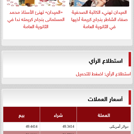
الميدان تهنيء الكاتبة الصحفية
«الميدان» تهنئ الأستاذ محمد
صفاء الشاطر بنجاج كريمة أخيها
المسلمانى بنجاح كريمته ندا في
في الثانوية العامة
الثانوية العامة
استطلاع الرأي
استطلاع الرأي: اضغط للتحميل
أسعار العملات
العملة
شراء
بيع
دولار أمريكى
49.3414
49.4414