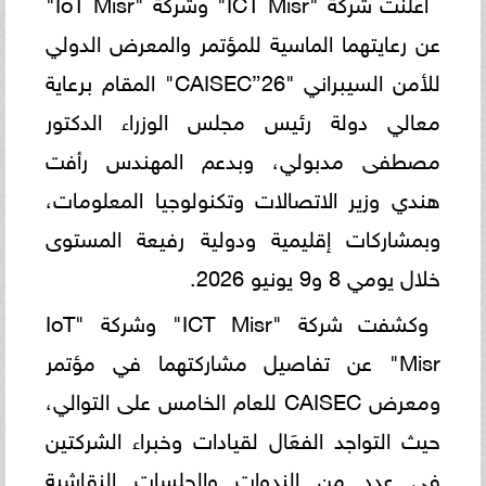
أعلنت شركة "ICT Misr" وشركة "IoT Misr"
عن رعايتهما الماسية للمؤتمر والمعرض الدولي
للأمن السيبراني "CAISEC”26" المقام برعاية
معالي دولة رئيس مجلس الوزراء الدكتور
مصطفى مدبولي، وبدعم المهندس رأفت
هندي وزير الاتصالات وتكنولوجيا المعلومات،
وبمشاركات إقليمية ودولية رفيعة المستوى
خلال يومي 8 و9 يونيو 2026.
وكشفت شركة "ICT Misr" وشركة "IoT
Misr" عن تفاصيل مشاركتهما في مؤتمر
ومعرض CAISEC للعام الخامس على التوالي،
حيث التواجد الفعَال لقيادات وخبراء الشركتين
في عدد من الندوات والجلسات النقاشية