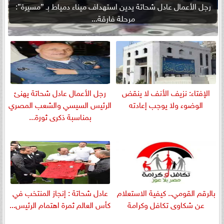
رجل الأعمال عادل شحاتة يدين استهداف ميناء دمياط بـ ”مسيرة”:
مرحلة فارقة...
الإفتاء: نزيف الأنف لا ينقض
رجل الأعمال عادل شحاتة يهنئ
الوضوء ولا يوجب إعادته
الرئيس السيسي والشعب المصري
بمناسبة ذكرى ثورة...
بالرقم القومي.. كيفية الاستعلام
عادل شحاتة : إنجاز المنتخب في
عن شكاوى تكافل وكرامة
كأس العالم ثمرة اهتمام الرئيس...