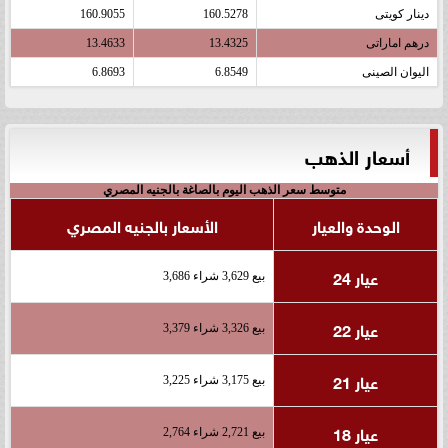
دينار كويتى
160.5278
160.9055
درهم اماراتى
13.4325
13.4633
اليوان الصينى
6.8549
6.8693
أسعار الذهب
متوسط سعر الذهب اليوم بالصاغة بالجنيه المصري
الوحدة والعيار
الأسعار بالجنيه المصري
عيار 24
بيع 3,629 شراء 3,686
عيار 22
بيع 3,326 شراء 3,379
عيار 21
بيع 3,175 شراء 3,225
عيار 18
بيع 2,721 شراء 2,764