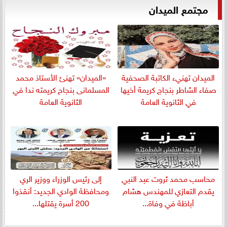
مجتمع الميدان
الميدان تهنيء الكاتبة الصحفية
«الميدان» تهنئ الأستاذ محمد
صفاء الشاطر بنجاج كريمة أخيها
المسلمانى بنجاح كريمته ندا في
في الثانوية العامة
الثانوية العامة
​محاسب محمد ثروت عبد النبي
إلى رئيس الوزراء ووزير الري
يقدم التعازي للمهندس هشام
ومحافظة الوادي الجديد: أنقذوا
أباظة في وفاة...
200 أسرة يقتلها...