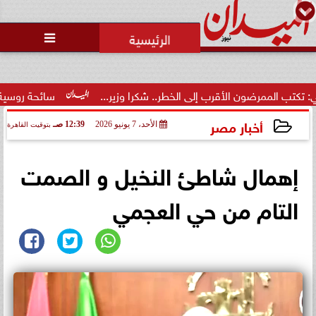
محمد يوسف
رئيس التحرير

الأقرب إلى الخطر.. شكرا وزير...
سائحة روسية لـ”مراسي”: الغرد
أخبار مصر
الأحد، 7 يونيو 2026
12:39 صـ
بتوقيت القاهرة
2026-06-07 00:39:25
إهمال شاطئ النخيل و الصمت
التام من حي العجمي