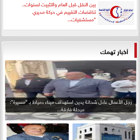
بين النقل قبل العام والتثبيت لسنوات..
تناقضات التقييم في حركة مديري
”مستشفيات...
أخبار تهمك
رجل الأعمال عادل شحاتة يدين استهداف ميناء دمياط بـ ”مسيرة”:
مرحلة فارقة...