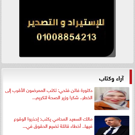
آراء وكتاب
دكتورة فاتن فتحي: تكتب الممرضون الأقرب إلى
الخطر.. شكرا وزير الصحة لتكريم...
مالك السعيد المحامي يكتب: إحذروا الوقوع
فيها.. أخطاء قاتلة تضيع الحقوق في...