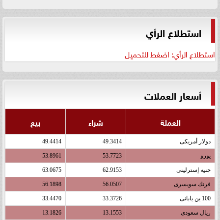
استطلاع الرأي
استطلاع الرأي: اضغط للتحميل
أسعار العملات
العملة
شراء
بيع
دولار أمريكى
49.3414
49.4414
يورو
53.7723
53.8961
جنيه إسترلينى
62.9153
63.0675
فرنك سويسرى
56.0507
56.1898
100 ين يابانى
33.3726
33.4470
ريال سعودى
13.1553
13.1826