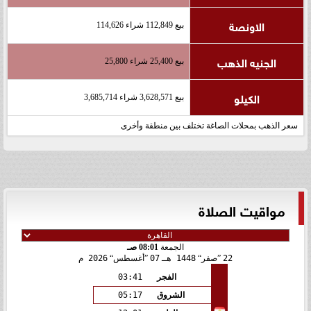
الاونصة
بيع 112,849 شراء 114,626
الجنيه الذهب
بيع 25,400 شراء 25,800
الكيلو
بيع 3,628,571 شراء 3,685,714
سعر الذهب بمحلات الصاغة تختلف بين منطقة وأخرى
مواقيت الصلاة
الجمعة
08:01 صـ
22
صفر
1448 هـ
07
أغسطس
2026 م
الفجر
03:41
الشروق
05:17