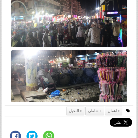
اهمال
شاطي
النخيل