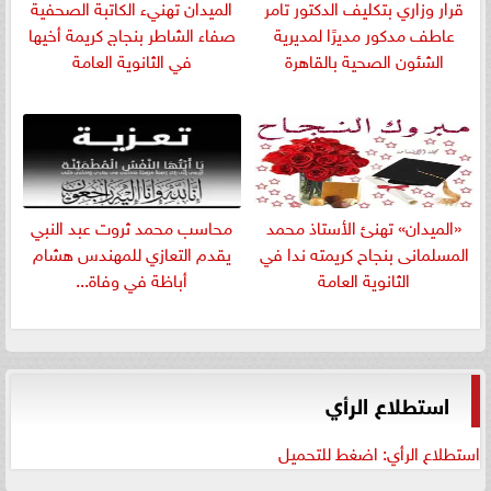
قرار وزاري بتكليف الدكتور تامر
الميدان تهنيء الكاتبة الصحفية
عاطف مدكور مديرًا لمديرية
صفاء الشاطر بنجاج كريمة أخيها
الشئون الصحية بالقاهرة
في الثانوية العامة
«الميدان» تهنئ الأستاذ محمد
​محاسب محمد ثروت عبد النبي
المسلمانى بنجاح كريمته ندا في
يقدم التعازي للمهندس هشام
الثانوية العامة
أباظة في وفاة...
استطلاع الرأي
استطلاع الرأي: اضغط للتحميل