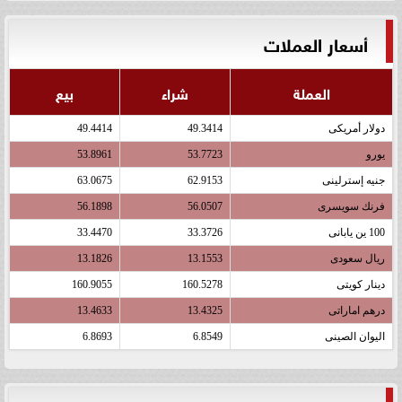
أسعار العملات
العملة
شراء
بيع
دولار أمريكى
49.3414
49.4414
يورو
53.7723
53.8961
جنيه إسترلينى
62.9153
63.0675
فرنك سويسرى
56.0507
56.1898
100 ين يابانى
33.3726
33.4470
ريال سعودى
13.1553
13.1826
دينار كويتى
160.5278
160.9055
درهم اماراتى
13.4325
13.4633
اليوان الصينى
6.8549
6.8693