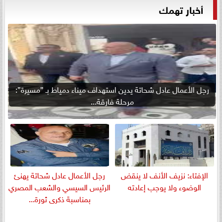
أخبار تهمك
رجل الأعمال عادل شحاتة يدين استهداف ميناء دمياط بـ ”مسيرة”:
مرحلة فارقة...
الإفتاء: نزيف الأنف لا ينقض
رجل الأعمال عادل شحاتة يهنئ
الوضوء ولا يوجب إعادته
الرئيس السيسي والشعب المصري
بمناسبة ذكرى ثورة...