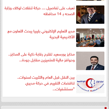
تعرف على تفاصيل .... حركة تنقلات لوكلاء وزارة
الصحه بـ 14 محافظه
مدير التعليم الإلكتروني بليبيا يبحث التعاون مع
الأكاديمية البحرية
مخابز بورسعيد تقترح رقابة ذكية على المخابز..
وحوافز مالية للمتميزين مقابل جودة...
بين النقل قبل العام والتثبيت لسنوات..
تناقضات التقييم في حركة مديري
”مستشفيات...