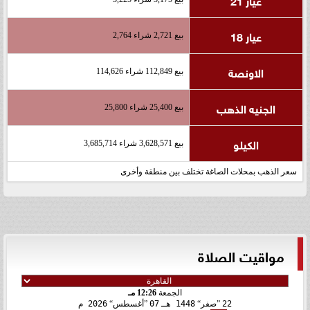
عيار 18
بيع 2,721 شراء 2,764
الاونصة
بيع 112,849 شراء 114,626
الجنيه الذهب
بيع 25,400 شراء 25,800
الكيلو
بيع 3,628,571 شراء 3,685,714
سعر الذهب بمحلات الصاغة تختلف بين منطقة وأخرى
مواقيت الصلاة
الجمعة
12:26 مـ
22
صفر
1448 هـ
07
أغسطس
2026 م