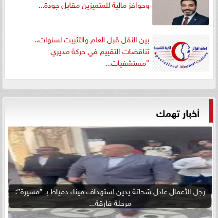
وحوافز مالية للمتميزين مقابل جودة...
بين النقل قبل العام والتثبيت لسنوات..
تناقضات التقييم في حركة مديري
”مستشفيات...
أخبار تهمك
رجل الأعمال عادل شحاتة يدين استهداف ميناء دمياط بـ ”مسيرة”:
مرحلة فارقة...