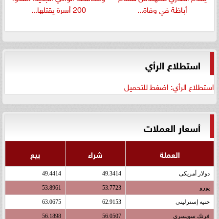
أباظة في وفاة...
200 أسرة يقتلها...
استطلاع الرأي
استطلاع الرأي: اضغط للتحميل
أسعار العملات
العملة
شراء
بيع
دولار أمريكى
49.3414
49.4414
يورو
53.7723
53.8961
جنيه إسترلينى
62.9153
63.0675
فرنك سويسرى
56.0507
56.1898