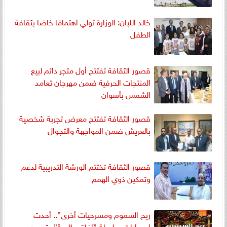
خالد اللبان: الوزارة تولي اهتمامًا خاصًا بثقافة
الطفل
قصور الثقافة تفتتح أول متجر دائم لبيع
المنتجات الحرفية ضمن مهرجان تعامد
الشمس بأسوان
قصور الثقافة تفتتح معرض تجربة شخصية
بالعريش ضمن المواجهة والتجوال
قصور الثقافة تختتم الورشة التدريبية لدعم
وتمكين ذوي الهمم
ريح السموم ومسرحيات أخرى”.. أحدث
إصدارات سلسلة ”آفاق عالمية” بقصور