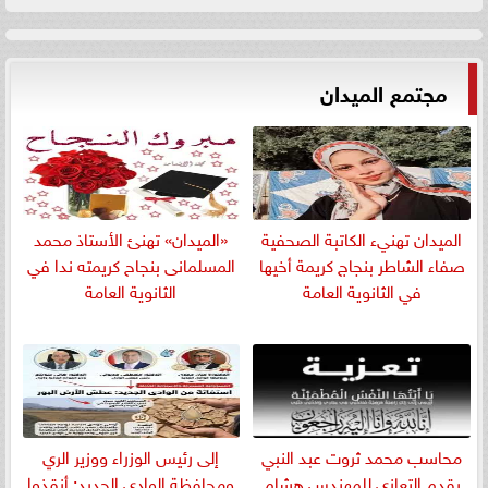
مجتمع الميدان
الميدان تهنيء الكاتبة الصحفية
«الميدان» تهنئ الأستاذ محمد
صفاء الشاطر بنجاج كريمة أخيها
المسلمانى بنجاح كريمته ندا في
في الثانوية العامة
الثانوية العامة
​محاسب محمد ثروت عبد النبي
إلى رئيس الوزراء ووزير الري
يقدم التعازي للمهندس هشام
ومحافظة الوادي الجديد: أنقذوا