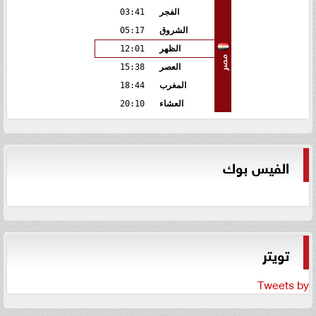
الفجر
03:41
الشروق
05:17
الظهر
12:01
مصر
العصر
15:38
المغرب
18:44
العشاء
20:10
الفيس بوك
تويتر
Tweets by