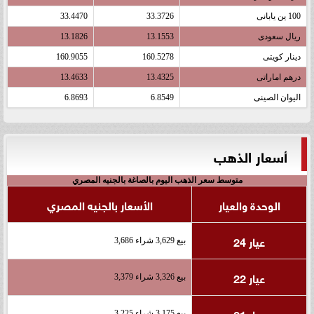
100 ين يابانى
33.3726
33.4470
ريال سعودى
13.1553
13.1826
دينار كويتى
160.5278
160.9055
درهم اماراتى
13.4325
13.4633
اليوان الصينى
6.8549
6.8693
أسعار الذهب
متوسط سعر الذهب اليوم بالصاغة بالجنيه المصري
الوحدة والعيار
الأسعار بالجنيه المصري
عيار 24
بيع 3,629 شراء 3,686
عيار 22
بيع 3,326 شراء 3,379
عيار 21
بيع 3,175 شراء 3,225