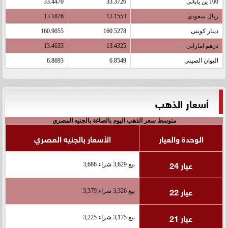
100 ين يابانى
33.3726
33.4470
ريال سعودى
13.1553
13.1826
دينار كويتى
160.5278
160.9055
درهم اماراتى
13.4325
13.4633
اليوان الصينى
6.8549
6.8693
أسعار الذهب
متوسط سعر الذهب اليوم بالصاغة بالجنيه المصري
الوحدة والعيار
الأسعار بالجنيه المصري
عيار 24
بيع 3,629 شراء 3,686
عيار 22
بيع 3,326 شراء 3,379
عيار 21
بيع 3,175 شراء 3,225