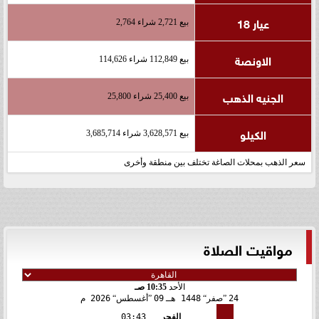
عيار 18
بيع 2,721 شراء 2,764
الاونصة
بيع 112,849 شراء 114,626
الجنيه الذهب
بيع 25,400 شراء 25,800
الكيلو
بيع 3,628,571 شراء 3,685,714
سعر الذهب بمحلات الصاغة تختلف بين منطقة وأخرى
مواقيت الصلاة
الأحد
10:35 صـ
24
صفر
1448 هـ
09
أغسطس
2026 م
الفجر
03:43