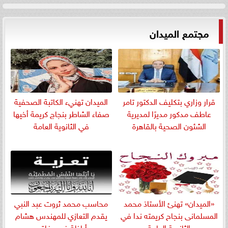
مجتمع الميدان
قرار وزاري بتكليف الدكتور تامر
الميدان تهنيء الكاتبة الصحفية
عاطف مدكور مديرًا لمديرية
صفاء الشاطر بنجاج كريمة أخيها
الشئون الصحية بالقاهرة
في الثانوية العامة
«الميدان» تهنئ الأستاذ محمد
​محاسب محمد ثروت عبد النبي
المسلمانى بنجاح كريمته ندا في
يقدم التعازي للمهندس هشام
الثانوية العامة
أباظة في وفاة...