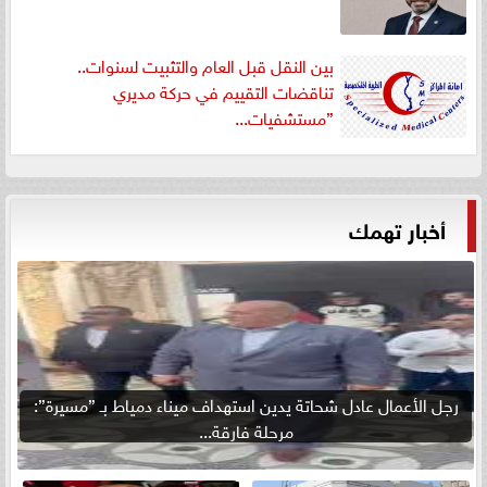
بين النقل قبل العام والتثبيت لسنوات..
تناقضات التقييم في حركة مديري
”مستشفيات...
أخبار تهمك
رجل الأعمال عادل شحاتة يدين استهداف ميناء دمياط بـ ”مسيرة”:
مرحلة فارقة...