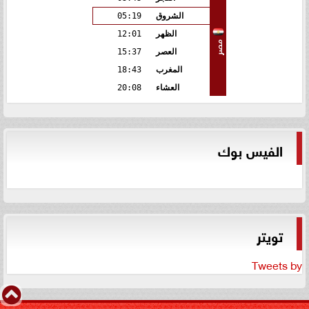
الشروق
05:19
الظهر
12:01
مصر
العصر
15:37
المغرب
18:43
العشاء
20:08
الفيس بوك
تويتر
Tweets by