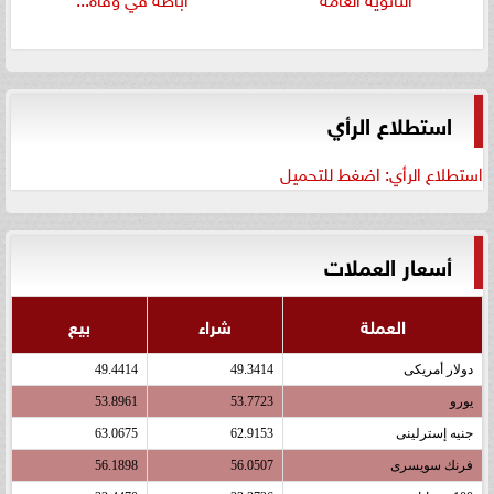
استطلاع الرأي
استطلاع الرأي: اضغط للتحميل
أسعار العملات
العملة
شراء
بيع
دولار أمريكى
49.3414
49.4414
يورو
53.7723
53.8961
جنيه إسترلينى
62.9153
63.0675
فرنك سويسرى
56.0507
56.1898