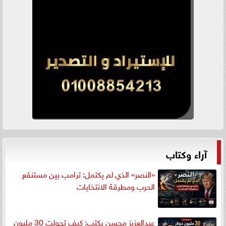
آراء وكتاب
«النصر» الذي لم يكتمل: ترامب بين مستنقع
الحرب ومطرقة الانتخابات
عبدالعزيز محسن يكتب: كيف تحولت 30 مليون