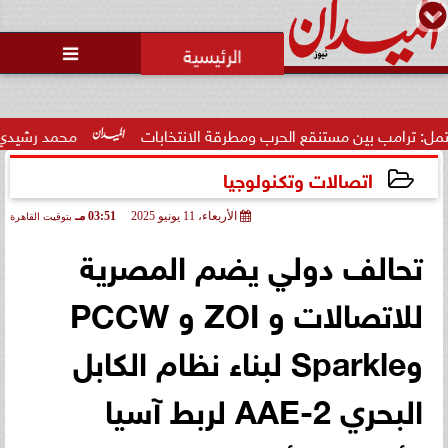
محمد يوسف
رئيس التحرير

ين مستنقع الحرب ومطرقة الانتخابات
محمد رشيدي: لقاء الرئيس 
اتصالات وتكنولوجيا
الأربعاء، 11 يونيو 2025
03:51 مـ
بتوقيت القاهرة
2025-06-11 15:51:13
تحالف دولي يضم المصرية
للاتصالات و ZOI و PCCW
وSparkle لبناء نظام الكابل
البحري AAE-2 لربط آسيا