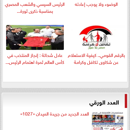
الوضوء ولا يوجب إعادته
الرئيس السيسي والشعب المصري
بمناسبة ذكرى ثورة...
بالرقم القومي.. كيفية الاستعلام
عادل شحاتة : إنجاز المنتخب في
عن شكاوى تكافل وكرامة
كأس العالم ثمرة اهتمام الرئيس...
العدد الورقي
العدد الجديد من جريدة الميدان «1027»