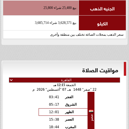
الجنيه الذهب
بيع 25,400 شراء 25,800
الكيلو
بيع 3,628,571 شراء 3,685,714
سعر الذهب بمحلات الصاغة تختلف بين منطقة وأخرى
مواقيت الصلاة
الجمعة
12:15 مـ
22
صفر
1448 هـ
07
أغسطس
2026 م
الفجر
03:41
الشروق
05:17
الظهر
12:01
مصر
العصر
15:38
المغرب
18:44