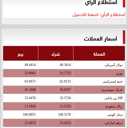
استطلاع الرأي
استطلاع الرأي: اضغط للتحميل
أسعار العملات
العملة
شراء
بيع
دولار أمريكى
49.3414
49.4414
يورو
53.7723
53.8961
جنيه إسترلينى
62.9153
63.0675
فرنك سويسرى
56.0507
56.1898
100 ين يابانى
33.3726
33.4470
ريال سعودى
13.1553
13.1826
دينار كويتى
160.5278
160.9055
درهم اماراتى
13.4325
13.4633