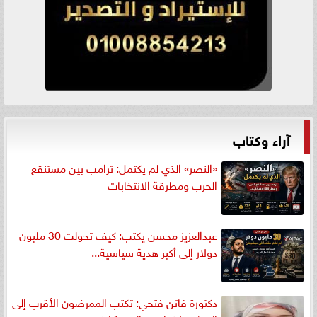
آراء وكتاب
«النصر» الذي لم يكتمل: ترامب بين مستنقع
الحرب ومطرقة الانتخابات
عبدالعزيز محسن يكتب: كيف تحولت 30 مليون
دولار إلى أكبر هدية سياسية...
دكتورة فاتن فتحي: تكتب الممرضون الأقرب إلى