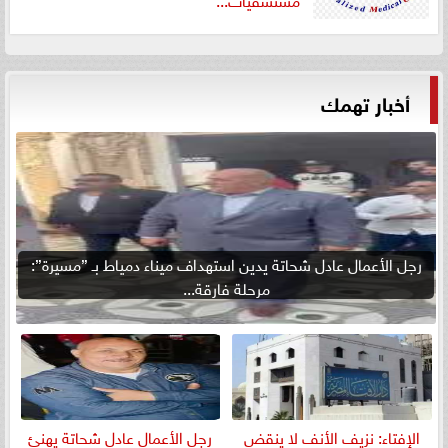
أخبار تهمك
رجل الأعمال عادل شحاتة يدين استهداف ميناء دمياط بـ ”مسيرة”:
مرحلة فارقة...
الإفتاء: نزيف الأنف لا ينقض
رجل الأعمال عادل شحاتة يهنئ