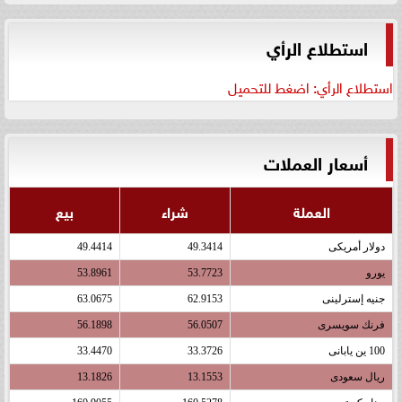
استطلاع الرأي
استطلاع الرأي: اضغط للتحميل
أسعار العملات
العملة
شراء
بيع
دولار أمريكى
49.3414
49.4414
يورو
53.7723
53.8961
جنيه إسترلينى
62.9153
63.0675
فرنك سويسرى
56.0507
56.1898
100 ين يابانى
33.3726
33.4470
ريال سعودى
13.1553
13.1826