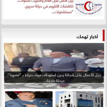
تناقضات التقييم في حركة مديري
”مستشفيات...
أخبار تهمك
رجل الأعمال عادل شحاتة يدين استهداف ميناء دمياط بـ ”مسيرة”:
مرحلة فارقة...