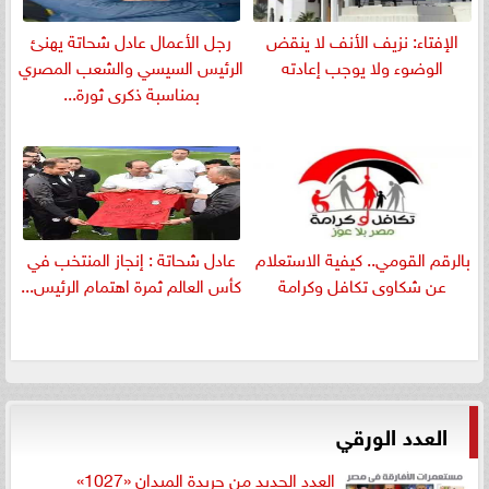
الإفتاء: نزيف الأنف لا ينقض
رجل الأعمال عادل شحاتة يهنئ
الوضوء ولا يوجب إعادته
الرئيس السيسي والشعب المصري
بمناسبة ذكرى ثورة...
بالرقم القومي.. كيفية الاستعلام
عادل شحاتة : إنجاز المنتخب في
عن شكاوى تكافل وكرامة
كأس العالم ثمرة اهتمام الرئيس...
العدد الورقي
العدد الجديد من جريدة الميدان «1027»