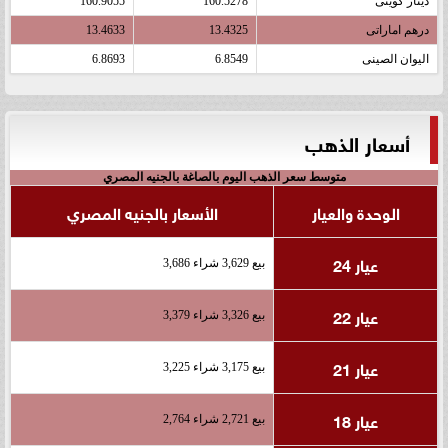
دينار كويتى
160.5278
160.9055
درهم اماراتى
13.4325
13.4633
اليوان الصينى
6.8549
6.8693
أسعار الذهب
متوسط سعر الذهب اليوم بالصاغة بالجنيه المصري
الوحدة والعيار
الأسعار بالجنيه المصري
عيار 24
بيع 3,629 شراء 3,686
عيار 22
بيع 3,326 شراء 3,379
عيار 21
بيع 3,175 شراء 3,225
عيار 18
بيع 2,721 شراء 2,764