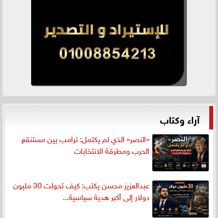
آراء وكتاب
«النصر» الذي لم يكتمل: ترامب بين مستنقع
الحرب ومطرقة الانتخابات
عبدالعزيز محسن يكتب: كيف تحولت 30 مليون
دولار إلى أكبر هدية سياسية...