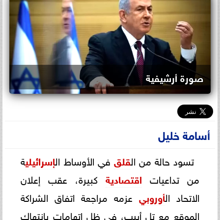
صورة أرشيفية
أسامة خليل
تسود حالة من ال
قلق
في الأوساط ال
إسرائيلي
ة
من تداعيات
اقتصادية
كبيرة، عقب إعلان
الاتحاد ال
أوروبي
عزمه مراجعة اتفاق الشراكة
الموقع مع تل أبيب، في ظل اتهامات بانتهاك