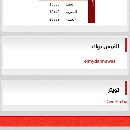
مصر
العصر
15:38
المغرب
18:43
العشاء
20:09
الفيس بوك
elmydannewss
تويتر
Tweets by