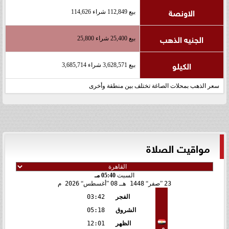
الاونصة
بيع 112,849 شراء 114,626
الجنيه الذهب
بيع 25,400 شراء 25,800
الكيلو
بيع 3,628,571 شراء 3,685,714
سعر الذهب بمحلات الصاغة تختلف بين منطقة وأخرى
مواقيت الصلاة
السبت
05:40 مـ
23
صفر
1448 هـ
08
أغسطس
2026 م
الفجر
03:42
الشروق
05:18
الظهر
12:01