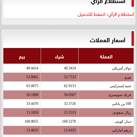
استطلاع الرأي: اضغط للتحميل
أسعار العملات
العملة
شراء
بيع
دولار أمريكى
49.3414
49.4414
يورو
53.7723
53.8961
جنيه إسترلينى
62.9153
63.0675
فرنك سويسرى
56.0507
56.1898
100 ين يابانى
33.3726
33.4470
ريال سعودى
13.1553
13.1826
دينار كويتى
160.5278
160.9055
درهم اماراتى
13.4325
13.4633