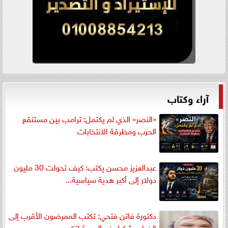
آراء وكتاب
«النصر» الذي لم يكتمل: ترامب بين مستنقع
الحرب ومطرقة الانتخابات
عبدالعزيز محسن يكتب: كيف تحولت 30 مليون
دولار إلى أكبر هدية سياسية...
دكتورة فاتن فتحي: تكتب الممرضون الأقرب إلى
الخطر.. شكرا وزير الصحة لتكريم...