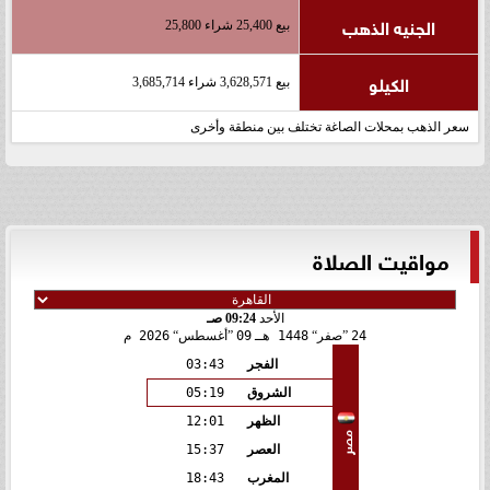
الجنيه الذهب
بيع 25,400 شراء 25,800
الكيلو
بيع 3,628,571 شراء 3,685,714
سعر الذهب بمحلات الصاغة تختلف بين منطقة وأخرى
مواقيت الصلاة
الأحد
09:24 صـ
24
صفر
1448 هـ
09
أغسطس
2026 م
الفجر
03:43
الشروق
05:19
الظهر
12:01
مصر
العصر
15:37
المغرب
18:43