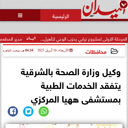
محمد يوسف
رئيس التحرير

ضبط 25 زجاجة «ويسكي» مهربة
داخل مطعم شهير بـ«نيو جيزة»..
والضريبة المس...
 نيابي بحزب الوعي لتأهيل...
مدير المطعم عن واقعة منع سيدة من 
محافظات
الأربعاء، 16 أبريل 2025
04:34 مـ
بتوقيت القاهرة
2025-04-16 16:34:05
وكيل وزارة الصحة بالشرقية
يتفقد الخدمات الطبية
بمستشفى ههيا المركزي