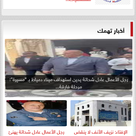
أخبار تهمك
رجل الأعمال عادل شحاتة يدين استهداف ميناء دمياط بـ ”مسيرة”:
مرحلة فارقة...
الإفتاء: نزيف الأنف لا ينقض
رجل الأعمال عادل شحاتة يهنئ