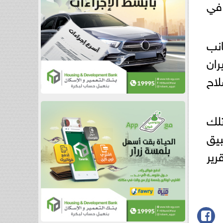
طنة جديدة في
نب
ران
اح
تلك
بيق
رير