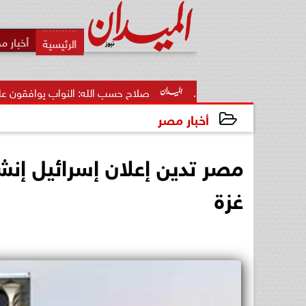
أخبار م
وب...
صلاح حسب الله: النواب يوافقون على قوانين الحكومة بن
أخبار مصر
2025-03-25 00:01:55
مصر تدين إعلان إسرائيل إنش
غزة