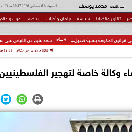
محمد يوسف
رئيس التحرير
السبت
8 أغسطس 2026
08:47 مـ
23 صفر 1448
صر
تقارير وقضايا
سياسة
برلمان وأحزاب
رياضة
عرب و عالم
سبة تعديل...
سعد غنيم عن القبض على سكرتير عام أسوان: لا أح
الثلاثاء، 25 مارس 2025
12:01 صـ
اء وكالة خاصة لتهجير الفلسطينيين