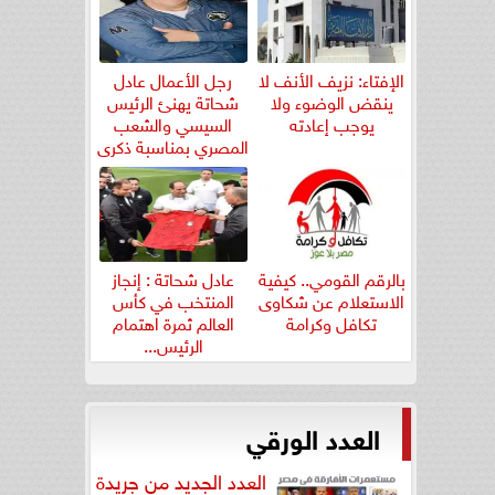
الإفتاء: نزيف الأنف لا
رجل الأعمال عادل
ينقض الوضوء ولا
شحاتة يهنئ الرئيس
يوجب إعادته
السيسي والشعب
المصري بمناسبة ذكرى
ثورة...
بالرقم القومي.. كيفية
عادل شحاتة : إنجاز
الاستعلام عن شكاوى
المنتخب في كأس
تكافل وكرامة
العالم ثمرة اهتمام
الرئيس...
العدد الورقي
العدد الجديد من جريدة