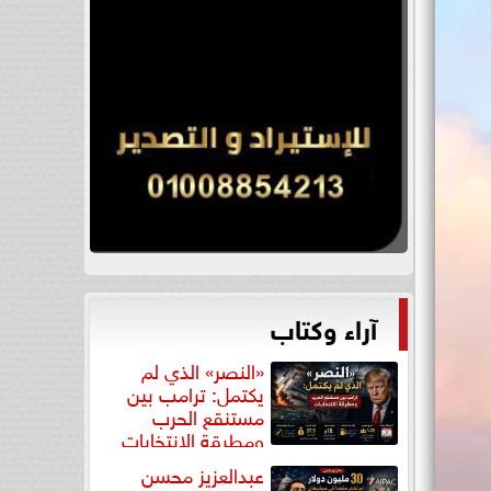
آراء وكتاب
«النصر» الذي لم
يكتمل: ترامب بين
مستنقع الحرب
ومطرقة الانتخابات
عبدالعزيز محسن