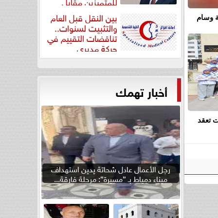
للمتميزين مقابل
جودة...
بين النقل قبل العام
ة وسام
والتثبيت لسنوات..
تناقضات التقييم في
حركة مديري
”مستشفيات...
أخبار تهمك
ات تعقد
رجل الأعمال عادل شحاتة يدين استهداف
ميناء دمياط بـ ”مسيرة”: مرحلة فارقة...