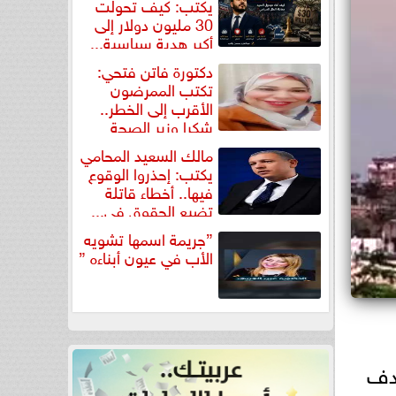
يكتب: كيف تحولت
30 مليون دولار إلى
أكبر هدية سياسية...
دكتورة فاتن فتحي:
تكتب الممرضون
الأقرب إلى الخطر..
شكرا وزير الصحة
لتكريم...
مالك السعيد المحامي
يكتب: إحذروا الوقوع
فيها.. أخطاء قاتلة
تضيع الحقوق في...
”جريمة اسمها تشويه
الأب في عيون أبناءه ”
هدف