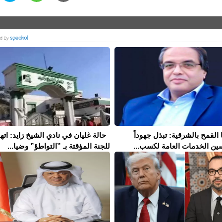
القمح بالشرقية: تبذل جهوداً
حالة غليان في نادي الشيخ زايد: اته
ين الخدمات العامة لكسب...
للجنة المؤقتة بـ ”التواطؤ” وضيا...