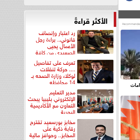
الأكثر قراءةً
رد اعتبار وإنصاف
قانوني.. براءة رجل
الأعمال يحيى
الصعيدي من كافة
التهم...
تعرف على تفاصيل
.... حركة تنقلات
لوكلاء وزارة الصحه بـ
14 محافظه
امات
مدير التعليم
الإلكتروني بليبيا يبحث
التعاون مع الأكاديمية
البحرية
مخابز بورسعيد تقترح
رقابة ذكية على
المخابز.. وحوافز مالية