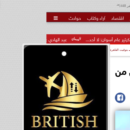
هـ
اقتصاد
آراء وكتاب
حوادث

د...
عبد الهادي عباس: مواجهة التلاعب بالوعي واجب وطني.. وا
بتوقيت القاهرة
 من