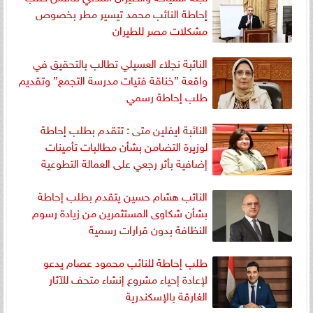
إحاطة النائب محمد تيسير مطر بخصوص
مشكلات مصر للطيران
النائبة نجلاء العسيلي تطالب بالتحقيق في
واقعة ”خناقة فتيات مدرسة التجمع” وتقديم
طلب إحاطة رسمي
النائبة ايفلين متى : تتقدم بطلب إحاطة
لوزيرة التضامن بشأن مطالبات تأمينات
إضافية بأثر رجعي على العمالة التطوعية
النائب هشام حسين يتقدم بطلب إحاطة
بشأن شكاوى المستثمرين من زيادة رسوم
النظافة بدون قرارات رسمية
طلب إحاطة للنائب محمود عصام يدعو
لإعادة إحياء مشروع إنشاء متحف للآثار
الغارقة بالإسكندرية