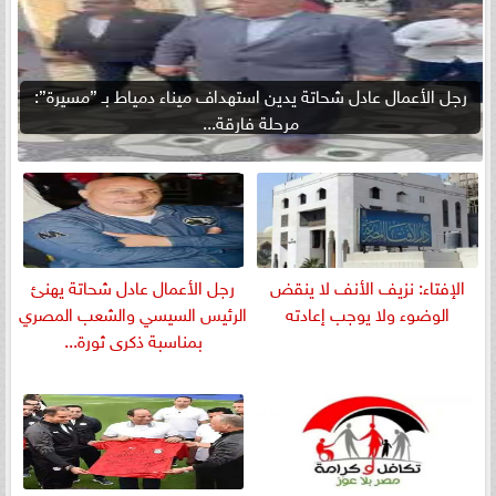
رجل الأعمال عادل شحاتة يدين استهداف ميناء دمياط بـ ”مسيرة”:
مرحلة فارقة...
الإفتاء: نزيف الأنف لا ينقض
رجل الأعمال عادل شحاتة يهنئ
الوضوء ولا يوجب إعادته
الرئيس السيسي والشعب المصري
بمناسبة ذكرى ثورة...