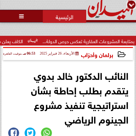
محمد يوسف
رئيس التحرير

روعات العقارية تعكس حرص الدولة...
الكاف يعلن موعد ومكان كأس السوب
برلمان وأحزاب
الأربعاء، 26 فبراير 2025
06:53 مـ
بتوقيت القاهرة
2025-02-26 18:53:41
النائب الدكتور خالد بدوي
يتقدم بطلب إحاطة بشأن
استراتيجية تنفيذ مشروع
الجينوم الرياضي