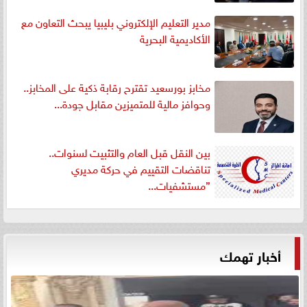
مدير التعليم الإلكتروني بليبيا يبحث التعاون مع
الأكاديمية البحرية
مخابز بورسعيد تقترح رقابة ذكية على المخابز..
وحوافز مالية للمتميزين مقابل جودة...
بين النقل قبل العام والتثبيت لسنوات..
تناقضات التقييم في حركة مديري
”مستشفيات...
أخبار تهمك