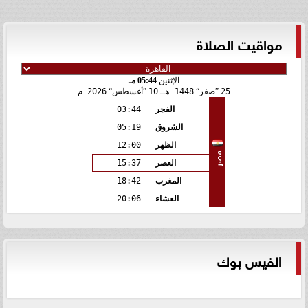
مواقيت الصلاة
الإثنين
05:44 مـ
25
صفر
1448 هـ
10
أغسطس
2026 م
الفجر
03:44
الشروق
05:19
الظهر
12:00
مصر
العصر
15:37
المغرب
18:42
العشاء
20:06
الفيس بوك