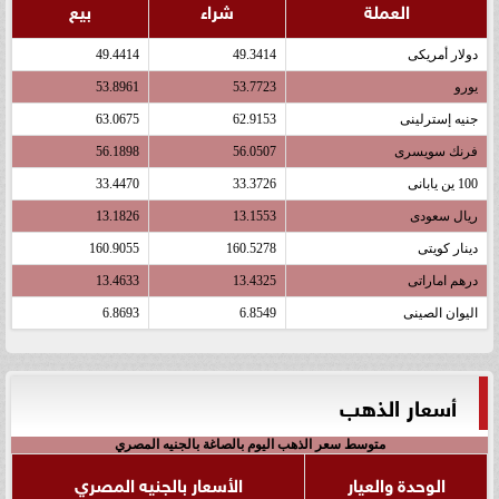
العملة
شراء
بيع
دولار أمريكى
49.3414
49.4414
يورو
53.7723
53.8961
جنيه إسترلينى
62.9153
63.0675
فرنك سويسرى
56.0507
56.1898
100 ين يابانى
33.3726
33.4470
ريال سعودى
13.1553
13.1826
دينار كويتى
160.5278
160.9055
درهم اماراتى
13.4325
13.4633
اليوان الصينى
6.8549
6.8693
أسعار الذهب
متوسط سعر الذهب اليوم بالصاغة بالجنيه المصري
الوحدة والعيار
الأسعار بالجنيه المصري