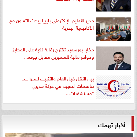
مدير التعليم الإلكتروني بليبيا يبحث التعاون مع
الأكاديمية البحرية
مخابز بورسعيد تقترح رقابة ذكية على المخابز..
وحوافز مالية للمتميزين مقابل جودة...
بين النقل قبل العام والتثبيت لسنوات..
تناقضات التقييم في حركة مديري
”مستشفيات...
أخبار تهمك