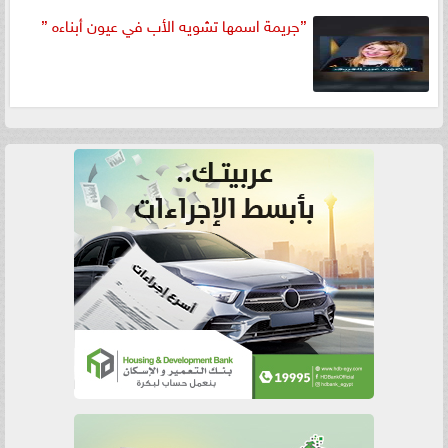
”جريمة اسمها تشويه الأب في عيون أبناءه ”