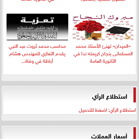
«الميدان» تهنئ الأستاذ محمد
​محاسب محمد ثروت عبد النبي
المسلمانى بنجاح كريمته ندا في
يقدم التعازي للمهندس هشام
الثانوية العامة
أباظة في وفاة...
استطلاع الرأي
استطلاع الرأي: اضغط للتحميل
أسعار العملات