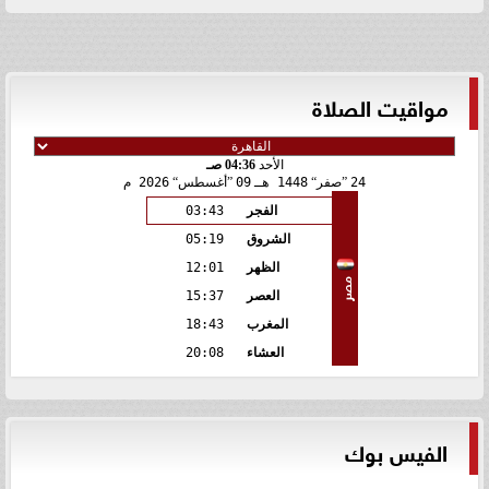
مواقيت الصلاة
الأحد
04:36 صـ
24
صفر
1448 هـ
09
أغسطس
2026 م
الفجر
03:43
الشروق
05:19
الظهر
12:01
مصر
العصر
15:37
المغرب
18:43
العشاء
20:08
الفيس بوك