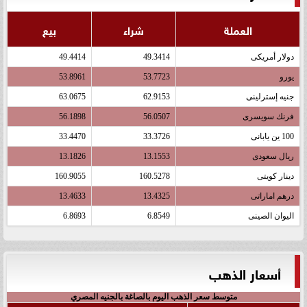
العملة
شراء
بيع
دولار أمريكى
49.3414
49.4414
يورو
53.7723
53.8961
جنيه إسترلينى
62.9153
63.0675
فرنك سويسرى
56.0507
56.1898
100 ين يابانى
33.3726
33.4470
ريال سعودى
13.1553
13.1826
دينار كويتى
160.5278
160.9055
درهم اماراتى
13.4325
13.4633
اليوان الصينى
6.8549
6.8693
أسعار الذهب
متوسط سعر الذهب اليوم بالصاغة بالجنيه المصري