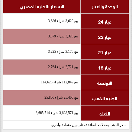
الوحدة والعيار
الأسعار بالجنيه المصري
عيار 24
بيع 3,629 شراء 3,686
عيار 22
بيع 3,326 شراء 3,379
عيار 21
بيع 3,175 شراء 3,225
عيار 18
بيع 2,721 شراء 2,764
الاونصة
بيع 112,849 شراء 114,626
الجنيه الذهب
بيع 25,400 شراء 25,800
الكيلو
بيع 3,628,571 شراء 3,685,714
سعر الذهب بمحلات الصاغة تختلف بين منطقة وأخرى