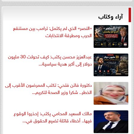
آراء وكتاب
«النصر» الذي لم يكتمل: ترامب بين مستنقع
الحرب ومطرقة الانتخابات
عبدالعزيز محسن يكتب: كيف تحولت 30 مليون
دولار إلى أكبر هدية سياسية...
دكتورة فاتن فتحي: تكتب الممرضون الأقرب إلى
الخطر.. شكرا وزير الصحة لتكريم...
مالك السعيد المحامي يكتب: إحذروا الوقوع
فيها.. أخطاء قاتلة تضيع الحقوق في...