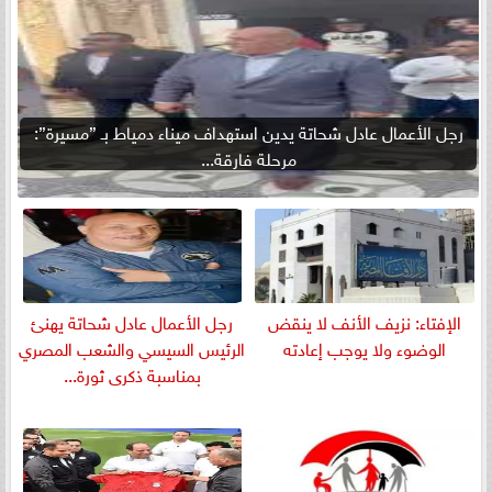
رجل الأعمال عادل شحاتة يدين استهداف ميناء دمياط بـ ”مسيرة”:
مرحلة فارقة...
الإفتاء: نزيف الأنف لا ينقض
رجل الأعمال عادل شحاتة يهنئ
الوضوء ولا يوجب إعادته
الرئيس السيسي والشعب المصري
بمناسبة ذكرى ثورة...