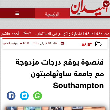
محمد يوسف
رئيس التحرير

ة الفندقية والتوسع في الاستثمار...
أحمد هاشم: الإعلام مُطا
ثقافة
الثلاثاء، 18 فبراير 2025
12:11 صـ
بتوقيت القاهرة
2025-02-18 00:11:27
قنصوة يوقع درجات مزدوجة
مع جامعة ساوثهامبتون
Southampton