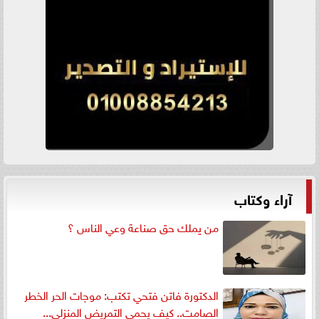
آراء وكتاب
من يملك حق صناعة وعي الناس ؟
الدكتورة فاتن فتحي تكتب: موجات الحر الخطر
الصامت.. كيف يحمي التمريض المنزلي...