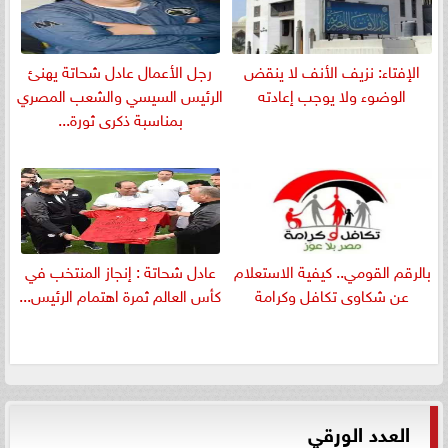
الإفتاء: نزيف الأنف لا ينقض
رجل الأعمال عادل شحاتة يهنئ
الوضوء ولا يوجب إعادته
الرئيس السيسي والشعب المصري
بمناسبة ذكرى ثورة...
بالرقم القومي.. كيفية الاستعلام
عادل شحاتة : إنجاز المنتخب في
عن شكاوى تكافل وكرامة
كأس العالم ثمرة اهتمام الرئيس...
العدد الورقي