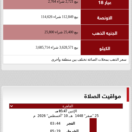
عيار 18
بيع 2,721 شراء 2,764
الاونصة
بيع 112,849 شراء 114,626
الجنيه الذهب
بيع 25,400 شراء 25,800
الكيلو
بيع 3,628,571 شراء 3,685,714
سعر الذهب بمحلات الصاغة تختلف بين منطقة وأخرى
مواقيت الصلاة
الإثنين
05:47 مـ
25
صفر
1448 هـ
10
أغسطس
2026 م
الفجر
03:44
الشروق
05:19