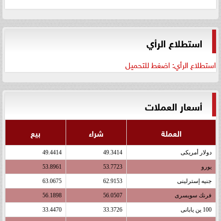
استطلاع الرأي
استطلاع الرأي: اضغط للتحميل
أسعار العملات
العملة
شراء
بيع
دولار أمريكى
49.3414
49.4414
يورو
53.7723
53.8961
جنيه إسترلينى
62.9153
63.0675
فرنك سويسرى
56.0507
56.1898
100 ين يابانى
33.3726
33.4470