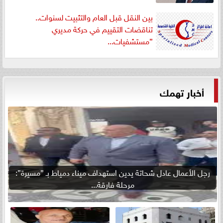
بين النقل قبل العام والتثبيت لسنوات..
تناقضات التقييم في حركة مديري
”مستشفيات...
أخبار تهمك
رجل الأعمال عادل شحاتة يدين استهداف ميناء دمياط بـ ”مسيرة”:
مرحلة فارقة...