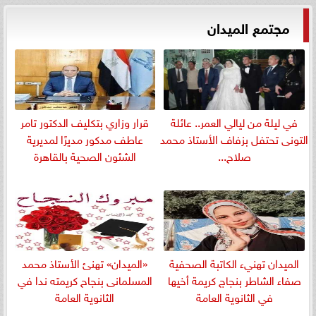
مجتمع الميدان
في ليلة من ليالي العمر.. عائلة
قرار وزاري بتكليف الدكتور تامر
التونى تحتفل بزفاف الأستاذ محمد
عاطف مدكور مديرًا لمديرية
صلاح...
الشئون الصحية بالقاهرة
الميدان تهنيء الكاتبة الصحفية
«الميدان» تهنئ الأستاذ محمد
صفاء الشاطر بنجاج كريمة أخيها
المسلمانى بنجاح كريمته ندا في
في الثانوية العامة
الثانوية العامة