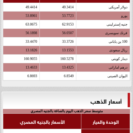
دولار أمريكى
49.3414
49.4414
يورو
53.7723
53.8961
جنيه إسترلينى
62.9153
63.0675
فرنك سويسرى
56.0507
56.1898
100 ين يابانى
33.3726
33.4470
ريال سعودى
13.1553
13.1826
دينار كويتى
160.5278
160.9055
درهم اماراتى
13.4325
13.4633
اليوان الصينى
6.8549
6.8693
أسعار الذهب
متوسط سعر الذهب اليوم بالصاغة بالجنيه المصري
الوحدة والعيار
الأسعار بالجنيه المصري