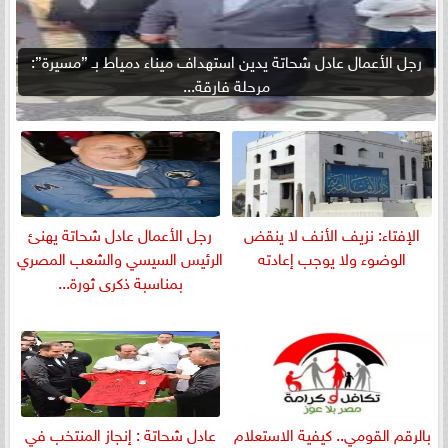
رجل الأعمال عادل شحاتة يدين استهداف ميناء دمياط بـ ”مسيرة”:
مرحلة فارقة...
الإفتاء: نزيف الأنف لا ينقض
رجل الأعمال عادل شحاتة يهنئ
الوضوء ولا يوجب إعادته
الرئيس السيسي والشعب المصري
بمناسبة ذكرى ثورة...
بالرقم القومي.. كيفية الاستعلام
عادل شحاتة : إنجاز المنتخب في