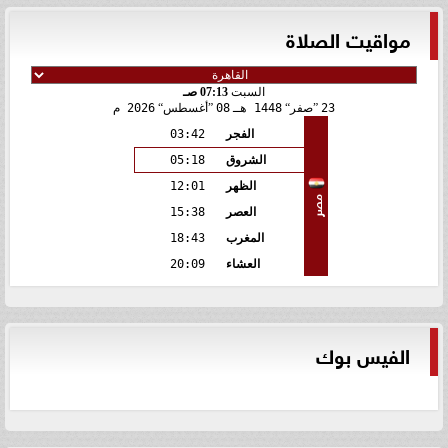
مواقيت الصلاة
السبت
07:13 صـ
23
صفر
1448 هـ
08
أغسطس
2026 م
الفجر
03:42
الشروق
05:18
الظهر
12:01
مصر
العصر
15:38
المغرب
18:43
العشاء
20:09
الفيس بوك