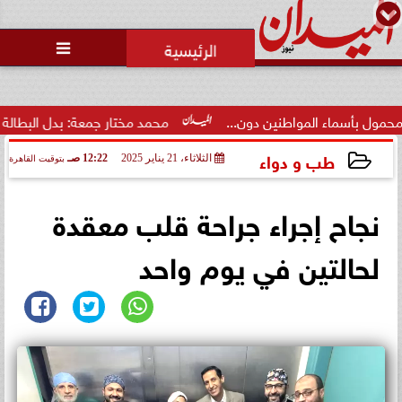

اطنين دون...
محمد مختار جمعة: بدل البطالة يجب ألا يتحول لم
طب و دواء
الثلاثاء، 21 يناير 2025
12:22 صـ
بتوقيت القاهرة
2025-01-21 00:22:28
نجاح إجراء جراحة قلب معقدة
لحالتين في يوم واحد