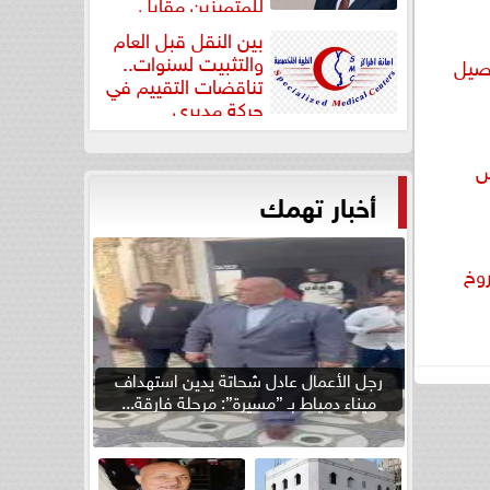
للمتميزين مقابل
جودة...
بين النقل قبل العام
والتثبيت لسنوات..
 تفاصيل
تناقضات التقييم في
حركة مديري
”مستشفيات...
س
أخبار تهمك
روخ
رجل الأعمال عادل شحاتة يدين استهداف
ميناء دمياط بـ ”مسيرة”: مرحلة فارقة...