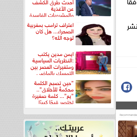
فقا
أحدث طرق الكشف
عن الأغذية
والمشروبات الفاسدة
في كتاب...
شر
اعتراف ترامب بمغربية
الصحراء... هل كان
لوجه الله؟
ايمن مدين يكتب
:النظريات السياسية
ومتغيرات العصر بين
التمسك بالماضي
ومواجهة تحديات...
”حين تصبح الكلمة
محكمةً للأخلاق”..
”يع”... كلمة صغيرة
تختصر قبحًا كبيرًا