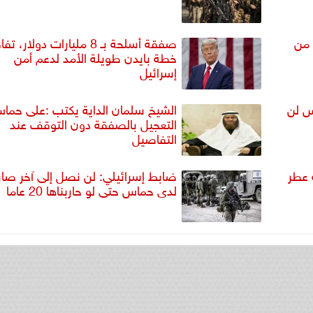
 من
صفقة أسلحة بـ 8 مليارات دولار،
خطة بايدن طويلة الأمد لدعم أمن
إسرائيل
س لن
الشيخ سلمان الداية يكتب :على حما
التعجيل بالصفقة دون التوقف عند
التفاصيل
 عطر
ضابط إسرائيلي: لن نصل إلى آخر صا
لدى حماس حتى لو حاربناها 20 عاما