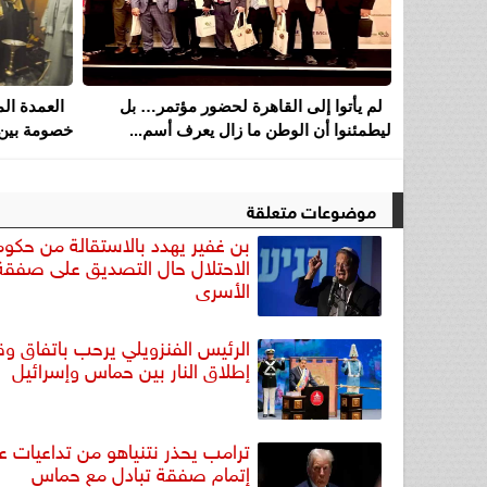
لم يأتوا إلى القاهرة لحضور مؤتمر… بل
العمدة ال
ليطمئنوا أن الوطن ما زال يعرف أسم...
خصومة بين 
موضوعات متعلقة
بن غفير يهدد بالاستقالة من حكوم
الاحتلال حال التصديق على صفقة
الأسرى
الرئيس الفنزويلي يرحب باتفاق 
إطلاق النار بين حماس وإسرائيل
ترامب يحذر نتنياهو من تداعيات ع
إتمام صفقة تبادل مع حماس