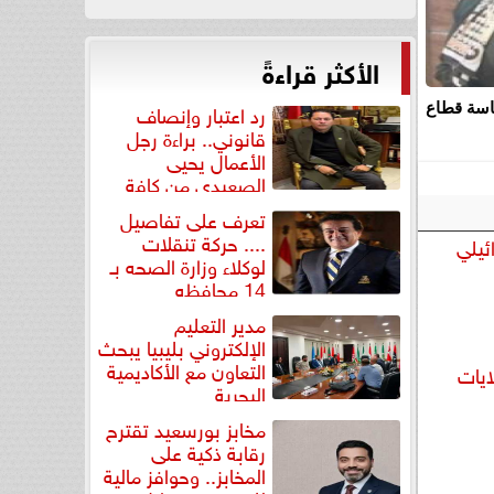
الأكثر قراءةً
رد اعتبار وإنصاف
اسة قطاع
قانوني.. براءة رجل
الأعمال يحيى
الصعيدي من كافة
التهم...
تعرف على تفاصيل
.... حركة تنقلات
ئيلي
لوكلاء وزارة الصحه بـ
14 محافظه
مدير التعليم
الإلكتروني بليبيا يبحث
التعاون مع الأكاديمية
ايات
البحرية
مخابز بورسعيد تقترح
رقابة ذكية على
المخابز.. وحوافز مالية