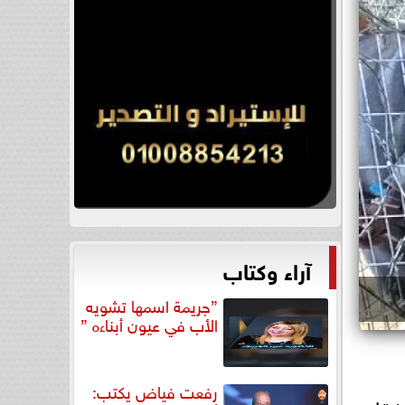
آراء وكتاب
”جريمة اسمها تشويه
الأب في عيون أبناءه ”
رفعت فياض يكتب: