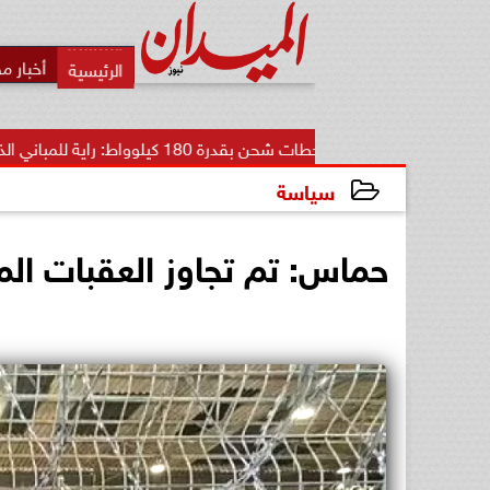
أخبار م
محطات شحن بقدرة 180 كيلوواط: راية للمباني الذكية وSungrow تعززان...
سياسة
2025-01-17 18:57:26
حماس: تم تجاوز العقبات الم