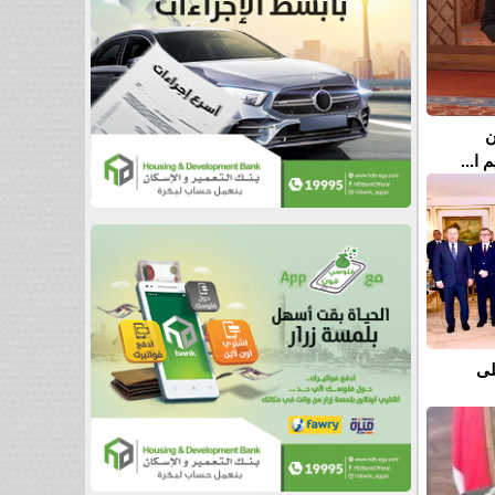
ن
ا...
لى