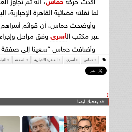
أكدت حركة
حماس
، انه تم تجاوز ال
لما نقلته فضائية القاهرة الإخبارية، ال
وأوضحت حماس، أن قوائم أسراهم ا
عبر مكتب ال
أسرى
وفق مراحل وإجرا
وأضافت حماس “سعينا إلى صفقة تبا
حماس
أسرى
القاهرة الاخبارية
الصفقة
التبا
⇧
قد يعجبك ايضا