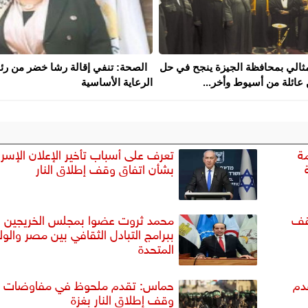
مثالي بمحافظة الجيزة ينجح في حل
الصحة: تنفي إقالة رشا خضر من رئ
عائلة من أسيوط وأخر...
الرعاية الأساسية
ة
تعرف على أسباب تأخير الإعلان الإسرا
بشأن اتفاق وقف إطلاق النار
وقف
محمد ثروت عضوا بمجلس الخريجين
ببرامج التبادل الثقافي بين مصر والول
المتحدة
دم
حماس: تقدم ملحوظ في مفاوضات
وقف إطلاق النار بغزة