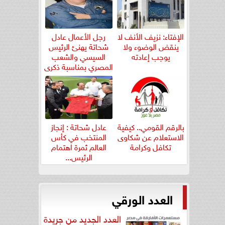
الإفتاء: نزيف الأنف لا
رجل الأعمال عادل
ينقض الوضوء ولا
شحاتة يهنئ الرئيس
يوجب إعادته
السيسي والشعب
المصري بمناسبة ذكرى
ثورة...
بالرقم القومي.. كيفية
عادل شحاتة : إنجاز
الاستعلام عن شكاوى
المنتخب في كأس
تكافل وكرامة
العالم ثمرة اهتمام
الرئيس...
العدد الورقي
العدد الجديد من جريدة