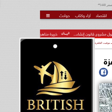
هـ
اقتصاد
آراء وكتاب
حوادث

...
خبيرة مناهج: حداثة تخرج المعلمين الجدد لا تكفي.. والتدريب 
بتوقيت القاهرة
زة