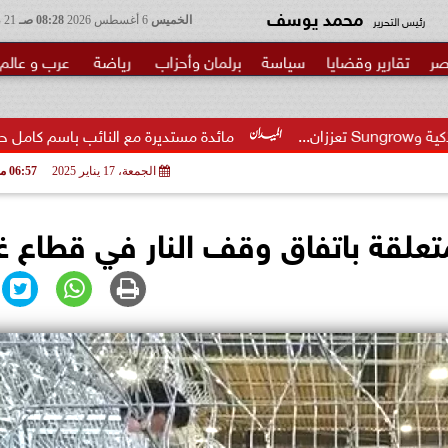
محمد يوسف
رئيس التحرير
الخميس
6 أغسطس 2026
08:28 صـ
21 صفر 1448
صر
تقارير وقضايا
سياسة
برلمان وأحزاب
رياضة
عرب و عالم
مائدة مستديرة مع النائب باسم كامل حول مشروع قانون إنشاء
الجمعة، 17 يناير 2025
06:57 مـ
تعلقة باتفاق وقف النار في قطاع غ