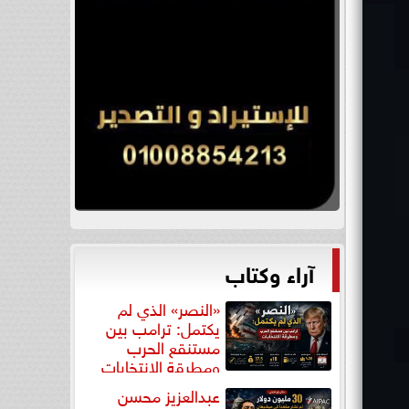
آراء وكتاب
«النصر» الذي لم
يكتمل: ترامب بين
مستنقع الحرب
ومطرقة الانتخابات
عبدالعزيز محسن