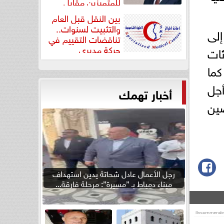
للمتميزين مقابل
جودة...
بين النقل قبل العام
والتثبيت لسنوات..
إلى
تناقضات التقييم في
حركة مديري
ات
”مستشفيات...
كما
جل
أخبار تهمك
صين
رجل الأعمال عادل شحاتة يدين استهداف
ميناء دمياط بـ ”مسيرة”: مرحلة فارقة...