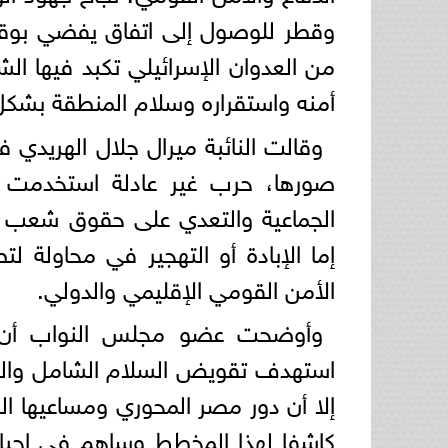
من العدوان الإسرائيلي تكبد فيها ا
أمنه واستقراره وسلام المنطقة بشكل
وقالت النائبة ميرال جلال الهريدي ف
صورها، حرب غير عادلة استخدمت في
الجماعية والتعدي على حقوق شعب في
إما الإبادة أو التهجير في محاولة ل
الأمن القومي الإقليمي والدولي.
وأوضحت عضو مجلس النواب أن م
استهدف تقويض السلام الشامل والعاد
إلا أن دور مصر المحوري ومساعيها الح
كاشفا لهذا المخطط وساهم في إحبا