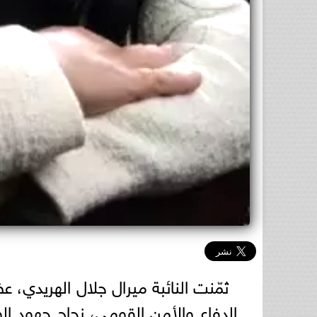
ثمّنت النائبة ميرال جلال الهريدي
الدفاع والأمن القومي، نجاح جهود الو