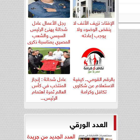
الإفتاء: نزيف الأنف لا
رجل الأعمال عادل
ينقض الوضوء ولا
شحاتة يهنئ الرئيس
يوجب إعادته
السيسي والشعب
المصري بمناسبة ذكرى
ثورة...
بالرقم القومي.. كيفية
عادل شحاتة : إنجاز
الاستعلام عن شكاوى
المنتخب في كأس
تكافل وكرامة
العالم ثمرة اهتمام
الرئيس...
العدد الورقي
العدد الجديد من جريدة