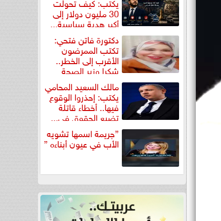
يكتب: كيف تحولت
30 مليون دولار إلى
أكبر هدية سياسية...
دكتورة فاتن فتحي:
تكتب الممرضون
الأقرب إلى الخطر..
شكرا وزير الصحة
لتكريم...
مالك السعيد المحامي
يكتب: إحذروا الوقوع
فيها.. أخطاء قاتلة
تضيع الحقوق في...
”جريمة اسمها تشويه
الأب في عيون أبناءه ”