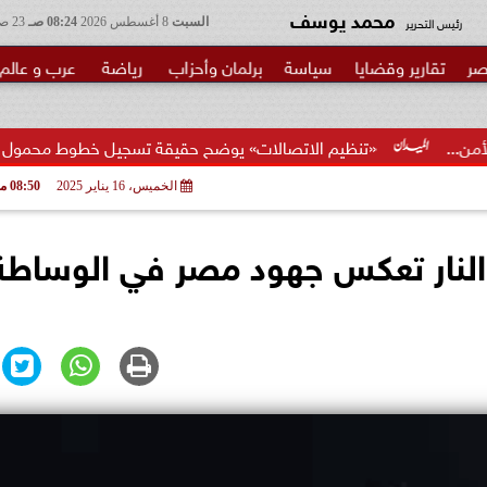
محمد يوسف
رئيس التحرير
السبت
8 أغسطس 2026
08:24 صـ
23 صفر 1448
صر
تقارير وقضايا
سياسة
برلمان وأحزاب
رياضة
عرب و عالم
ظيم الاتصالات» يوضح حقيقة تسجيل خطوط محمول بأسماء المواطنين دو
الخميس، 16 يناير 2025
08:50 مـ
 النار تعكس جهود مصر في الوساطة