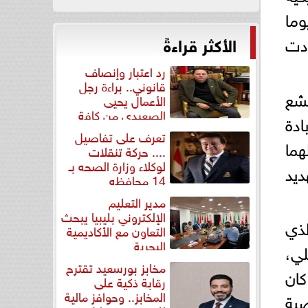
فضي بوقف إطلاق النار في قطاع غزة بعد أكثر من 467 يوما
ددت
الأكثر قراءةً
رد اعتبار وإنصاف
قانوني.. براءة رجل
بشع
الأعمال يحيى
الصعيدي من كافة
دة
التهم...
تعرف على تفاصيل
هما
.... حركة تنقلات
لوكلاء وزارة الصحه بـ
ديد
14 محافظه
مدير التعليم
الإلكتروني بليبيا يبحث
ذي
التعاون مع الأكاديمية
البحرية
لي،
مخابز بورسعيد تقترح
كان
رقابة ذكية على
المخابز.. وحوافز مالية
ية