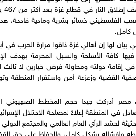
وقطر للوصول إلى اتفاق ي
لشعب الفلسطيني خسائر بشرية ومادية فادحة، ه
 كامل.
ي بيان لها إن أهالي غزة ذاقوا مرارة الحرب في أ
ها كافة الأسلحة والسبل المحرمة بهدف الإبا
 إقامة دولته ومحاولة فرض خيارين لا ثالث ل
تصفية القضية وزعزعة أمن واستقرار المنطقة وته
صر أدركت جيدا حجم المخطط الصهيوني ال
ل في المنطقة إعلاءً لمصلحة الاحتلال الإسرائي
ثيثة لحشد الرأي العام العالمي والمجتمع الدولي 
طه وإفشاله بشكل كامل، والحفاظ على حق القض