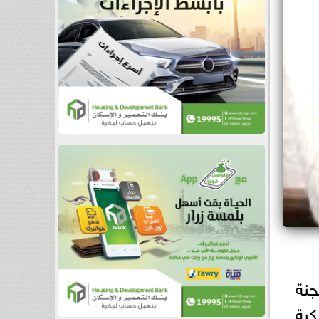
جنة
كية