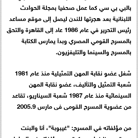
بالبي بي سي كما عمل صحفيا بمجلة الحوادث
اللبنانية بعد هجرتها للندن ليصل إلى موقع مساعد
رئيس التحرير في عام 1986 عاد إلى القاهرة والتحق
بالمسرح القومي المصري وبدأ يمارس الكتابة
بالمسرح والسينما والتليفزيون.
شغل عضو نقابة المهن التمثيلية منذ عام 1981
شعبة التمثيل والتأليف، عضو نقابة المهن
السينمائية منذ عام 1987 شعبة السيناريو، تقاعد
من عضوية المسرح القومى فى مارس 2005.9
من مؤلفاته في المسرح: "غيبوبة"، أنا والبنت
حبيبتى، حظ نواعم، بكرة، من مؤلفاته فى الدراما