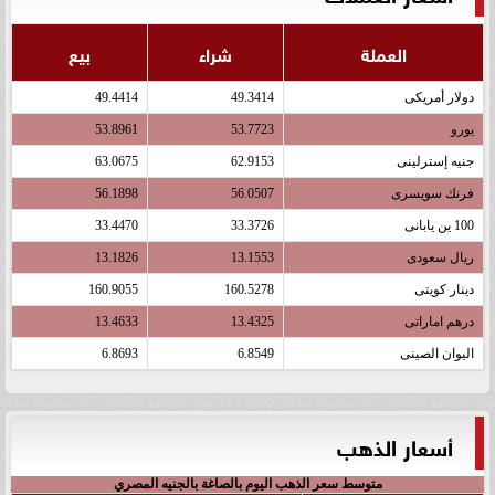
العملة
شراء
بيع
دولار أمريكى
49.3414
49.4414
يورو
53.7723
53.8961
جنيه إسترلينى
62.9153
63.0675
فرنك سويسرى
56.0507
56.1898
100 ين يابانى
33.3726
33.4470
ريال سعودى
13.1553
13.1826
دينار كويتى
160.5278
160.9055
درهم اماراتى
13.4325
13.4633
اليوان الصينى
6.8549
6.8693
أسعار الذهب
متوسط سعر الذهب اليوم بالصاغة بالجنيه المصري