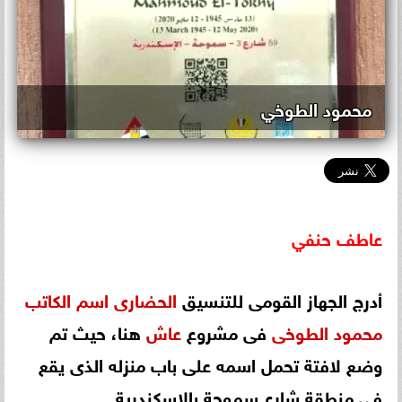
محمود الطوخي
عاطف
حنفي
أدرج الجهاز القومى للتنسيق
الحضارى
اسم
الكاتب
محمود
الطوخى
فى مشروع
عاش
هنا، حيث تم
وضع لافتة تحمل اسمه على باب منزله الذى يقع
فى منطقة شارع سموحة بالإسكندرية