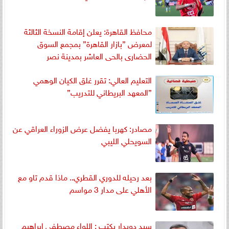
محافظ القاهرة: يعلن إقامة النسخة الثالثة
لمعرض ”بازار القاهرة” بمجمع السوق
الحضارى بالحى العاشر بمدينة نصر
التعليم العالي: تقرر غلق الكيان الوهمي
”المعهد البريطاني للتدريب”
مصادر: كهربا يفضل عرض الزوراء العراقي عن
السويحلي الليبي
بعد رحيله للدوري القطري.. ماذا قدم تاو مع
الأهلي على مدار 3 مواسم
سيد دويدار يكتب : اللواء مصطفي إبراهيم