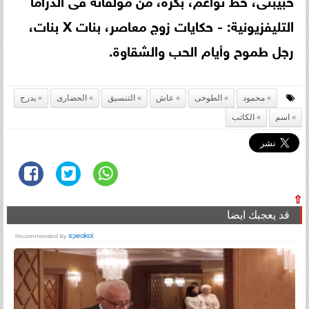
التليفزيونية: - حكايات زوج معاصر، بنات X بنات،
رجل طموح وأيام الحب والشقاوة.
محمود
الطوخى
عاش
التنسيق
الحضارى
يدرج
اسم
الكاتب
⇧
قد يعجبك ايضا