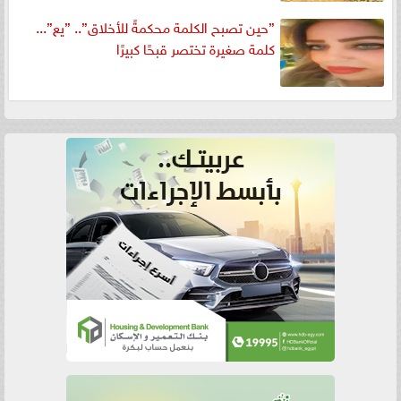
”حين تصبح الكلمة محكمةً للأخلاق”.. ”يع”...
كلمة صغيرة تختصر قبحًا كبيرًا