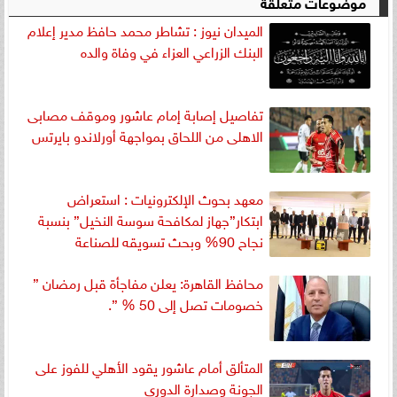
موضوعات متعلقة
الميدان نيوز : تشاطر محمد حافظ مدير إعلام
البنك الزراعي العزاء في وفاة والده
تفاصيل إصابة إمام عاشور وموقف مصابى
الاهلى من اللحاق بمواجهة أورلاندو بايرتس
معهد بحوث الإلكترونيات : استعراض
ابتكار”جهاز لمكافحة سوسة النخيل” بنسبة
نجاح 90% وبحث تسويقه للصناعة
محافظ القاهرة: يعلن مفاجأة قبل رمضان ”
خصومات تصل إلى 50 % ”.
المتألق أمام عاشور يقود الأهلي للفوز على
الجونة وصدارة الدوري