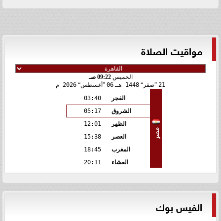
مواقيت الصلاة
الخميس
09:22 صـ
21
صفر
1448 هـ
06
أغسطس
2026 م
الفجر
03:40
الشروق
05:17
الظهر
12:01
مصر
العصر
15:38
المغرب
18:45
العشاء
20:11
الفيس بوك