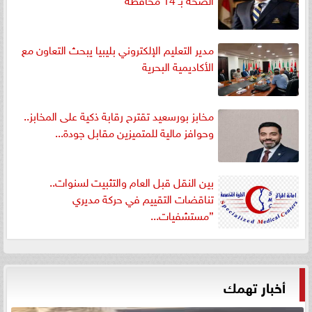
مدير التعليم الإلكتروني بليبيا يبحث التعاون مع
الأكاديمية البحرية
مخابز بورسعيد تقترح رقابة ذكية على المخابز..
وحوافز مالية للمتميزين مقابل جودة...
بين النقل قبل العام والتثبيت لسنوات..
تناقضات التقييم في حركة مديري
”مستشفيات...
أخبار تهمك