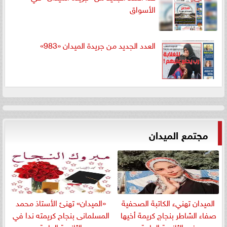
الأسواق
العدد الجديد من جريدة الميدان «983»
مجتمع الميدان
الميدان تهنيء الكاتبة الصحفية
«الميدان» تهنئ الأستاذ محمد
صفاء الشاطر بنجاج كريمة أخيها
المسلمانى بنجاح كريمته ندا في
في الثانوية العامة
الثانوية العامة