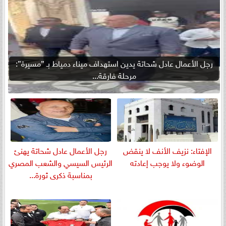
رجل الأعمال عادل شحاتة يدين استهداف ميناء دمياط بـ ”مسيرة”:
مرحلة فارقة...
الإفتاء: نزيف الأنف لا ينقض
رجل الأعمال عادل شحاتة يهنئ
الوضوء ولا يوجب إعادته
الرئيس السيسي والشعب المصري
بمناسبة ذكرى ثورة...