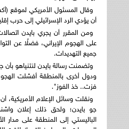
وقال المسئول الأمريكي لموقع (أك
أن يؤدي الرد الإسرائيلي إلى حرب إق
ومن المقرر أن يجري بايدن اتصال
على الهجوم الإيراني، فضلًا عن الت
جميع التهديدات.
وتضمنت رسالة بايدن لنتنياهو بأن جه
ودول أخرى بالمنطقة أفشلت الهجوم الإ
فزت.. خذ الفوز".
ونقلت وسائل الإعلام الأمريكية، أن ر
جو بايدن؛ ولحق ذلك إعلان واشن
الباليستي إلى المنطقة على مدار ا
المسيرات والصواريخ التي انطلقت اللي