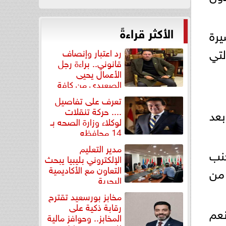
الأكثر قراءةً
يرة
لتي
رد اعتبار وإنصاف
قانوني.. براءة رجل
الأعمال يحيى
الصعيدي من كافة
التهم...
تعرف على تفاصيل
.... حركة تنقلات
بعد
لوكلاء وزارة الصحه بـ
14 محافظه
مدير التعليم
جنب
الإلكتروني بليبيا يبحث
التعاون مع الأكاديمية
 من
البحرية
مخابز بورسعيد تقترح
رقابة ذكية على
عم
المخابز.. وحوافز مالية