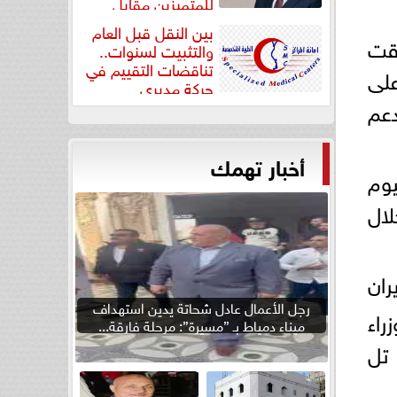
للمتميزين مقابل
جودة...
بين النقل قبل العام
وقت
والتثبيت لسنوات..
تناقضات التقييم في
على
حركة مديري
دعم
”مستشفيات...
أخبار تهمك
يوم
لال
ران
رجل الأعمال عادل شحاتة يدين استهداف
اء
ميناء دمياط بـ ”مسيرة”: مرحلة فارقة...
 تل