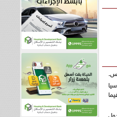
فس.
سيا
ما
ول