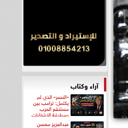
آراء وكتاب
«النصر» الذي لم
يكتمل: ترامب بين
مستنقع الحرب
ومطرقة الانتخابات
عبدالعزيز محسن