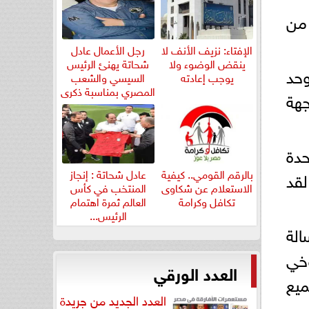
 من
الإفتاء: نزيف الأنف لا
رجل الأعمال عادل
ينقض الوضوء ولا
شحاتة يهنئ الرئيس
وحد
يوجب إعادته
السيسي والشعب
المصري بمناسبة ذكرى
جهة
ثورة...
حدة
بالرقم القومي.. كيفية
عادل شحاتة : إنجاز
لقد
الاستعلام عن شكاوى
المنتخب في كأس
تكافل وكرامة
العالم ثمرة اهتمام
الرئيس...
الة
خي
العدد الورقي
ميع
العدد الجديد من جريدة