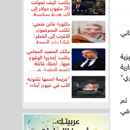
يكتب: كيف تحولت
30 مليون دولار إلى
أكبر هدية سياسية...
دكتورة فاتن فتحي:
تكتب الممرضون
اني
الأقرب إلى الخطر..
شكرا وزير الصحة
لتكريم...
مالك السعيد المحامي
زية
يكتب: إحذروا الوقوع
فيها.. أخطاء قاتلة
رية
تضيع الحقوق في...
ي"
”جريمة اسمها تشويه
الأب في عيون أبناءه ”
 تم
 في