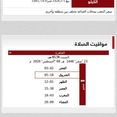
الكيلو
بيع 3,628,571 شراء 3,685,714
سعر الذهب بمحلات الصاغة تختلف بين منطقة وأخرى
مواقيت الصلاة
السبت
05:59 صـ
23
صفر
1448 هـ
08
أغسطس
2026 م
الفجر
03:42
الشروق
05:18
الظهر
12:01
مصر
العصر
15:38
المغرب
18:43
العشاء
20:09