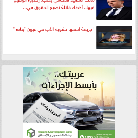
فيها.. أخطاء قاتلة تضيع الحقوق في...
”جريمة اسمها تشويه الأب في عيون أبناءه ”