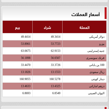
أسعار العملات
العملة
شراء
بيع
دولار أمريكى
49.3414
49.4414
يورو
53.7723
53.8961
جنيه إسترلينى
62.9153
63.0675
فرنك سويسرى
56.0507
56.1898
100 ين يابانى
33.3726
33.4470
ريال سعودى
13.1553
13.1826
دينار كويتى
160.5278
160.9055
درهم اماراتى
13.4325
13.4633
اليوان الصينى
6.8549
6.8693