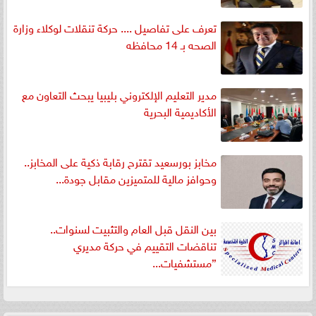
تعرف على تفاصيل .... حركة تنقلات لوكلاء وزارة
الصحه بـ 14 محافظه
مدير التعليم الإلكتروني بليبيا يبحث التعاون مع
الأكاديمية البحرية
مخابز بورسعيد تقترح رقابة ذكية على المخابز..
وحوافز مالية للمتميزين مقابل جودة...
بين النقل قبل العام والتثبيت لسنوات..
تناقضات التقييم في حركة مديري
”مستشفيات...