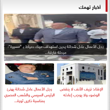
أخبار تهمك
رجل الأعمال عادل شحاتة يدين استهداف ميناء دمياط بـ ”مسيرة”:
مرحلة فارقة...
الإفتاء: نزيف الأنف لا ينقض
رجل الأعمال عادل شحاتة يهنئ
الوضوء ولا يوجب إعادته
الرئيس السيسي والشعب المصري
بمناسبة ذكرى ثورة...