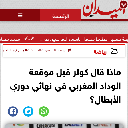
محمد يوسف
رئيس التحرير

وط محمول بأسماء المواطنين دون...
محمد مختار جمعة: بدل الب
رياضة
السبت، 10 يونيو 2023
02:35 مـ
بتوقيت القاهرة
2023-06-10 14:35:01
ماذا قال كولر قبل موقعة
الوداد المغربي في نهائي دوري
الأبطال؟