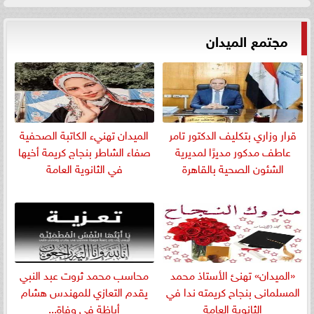
مجتمع الميدان
قرار وزاري بتكليف الدكتور تامر
الميدان تهنيء الكاتبة الصحفية
عاطف مدكور مديرًا لمديرية
صفاء الشاطر بنجاج كريمة أخيها
الشئون الصحية بالقاهرة
في الثانوية العامة
«الميدان» تهنئ الأستاذ محمد
​محاسب محمد ثروت عبد النبي
المسلمانى بنجاح كريمته ندا في
يقدم التعازي للمهندس هشام
الثانوية العامة
أباظة في وفاة...