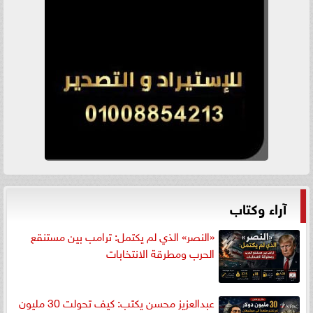
آراء وكتاب
«النصر» الذي لم يكتمل: ترامب بين مستنقع
الحرب ومطرقة الانتخابات
عبدالعزيز محسن يكتب: كيف تحولت 30 مليون