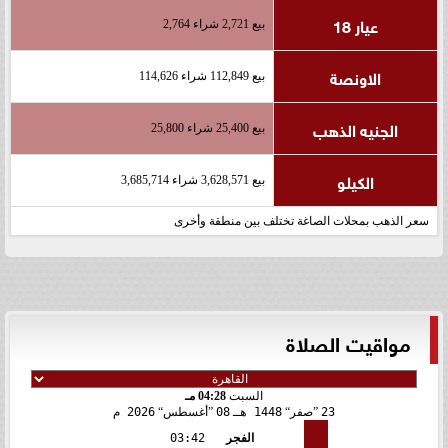
عيار 18
بيع 2,721 شراء 2,764
الاونصة
بيع 112,849 شراء 114,626
الجنيه الذهب
بيع 25,400 شراء 25,800
الكيلو
بيع 3,628,571 شراء 3,685,714
سعر الذهب بمحلات الصاغة تختلف بين منطقة وأخرى
مواقيت الصلاة
السبت
04:28 مـ
23
صفر
1448 هـ
08
أغسطس
2026 م
الفجر
03:42