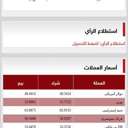
استطلاع الرأي
استطلاع الرأي: اضغط للتحميل
أسعار العملات
العملة
شراء
بيع
دولار أمريكى
49.3414
49.4414
يورو
53.7723
53.8961
جنيه إسترلينى
62.9153
63.0675
فرنك سويسرى
56.0507
56.1898
100 ين يابانى
33.3726
33.4470