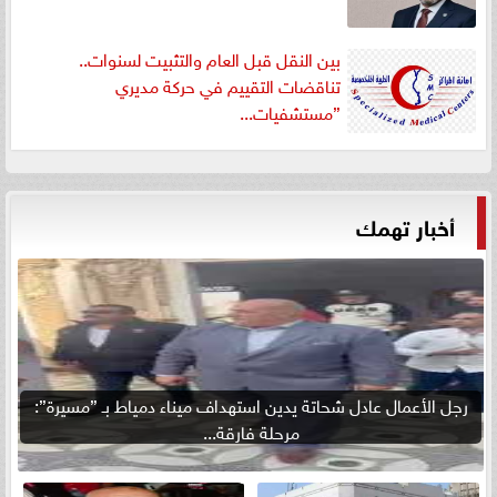
بين النقل قبل العام والتثبيت لسنوات..
تناقضات التقييم في حركة مديري
”مستشفيات...
أخبار تهمك
رجل الأعمال عادل شحاتة يدين استهداف ميناء دمياط بـ ”مسيرة”:
مرحلة فارقة...