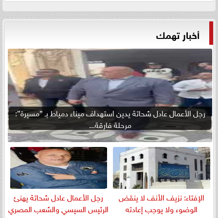
أخبار تهمك
رجل الأعمال عادل شحاتة يدين استهداف ميناء دمياط بـ ”مسيرة”:
مرحلة فارقة...
الإفتاء: نزيف الأنف لا ينقض
رجل الأعمال عادل شحاتة يهنئ
الوضوء ولا يوجب إعادته
الرئيس السيسي والشعب المصري