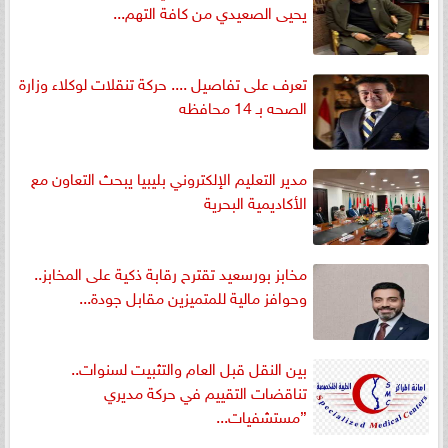
يحيى الصعيدي من كافة التهم...
تعرف على تفاصيل .... حركة تنقلات لوكلاء وزارة
الصحه بـ 14 محافظه
مدير التعليم الإلكتروني بليبيا يبحث التعاون مع
الأكاديمية البحرية
مخابز بورسعيد تقترح رقابة ذكية على المخابز..
وحوافز مالية للمتميزين مقابل جودة...
بين النقل قبل العام والتثبيت لسنوات..
تناقضات التقييم في حركة مديري
”مستشفيات...