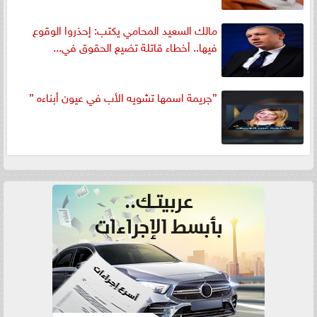
مالك السعيد المحامي يكتب: إحذروا الوقوع
فيها.. أخطاء قاتلة تضيع الحقوق في...
”جريمة اسمها تشويه الأب في عيون أبناءه ”