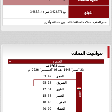
الكيلو
بيع 3,628,571 شراء 3,685,714
سعر الذهب بمحلات الصاغة تختلف بين منطقة وأخرى
مواقيت الصلاة
السبت
07:53 صـ
23
صفر
1448 هـ
08
أغسطس
2026 م
الفجر
03:42
الشروق
05:18
الظهر
12:01
مصر
العصر
15:38
المغرب
18:43
العشاء
20:09