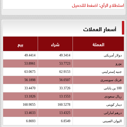
استطلاع الرأي: اضغط للتحميل
أسعار العملات
العملة
شراء
بيع
دولار أمريكى
49.3414
49.4414
يورو
53.7723
53.8961
جنيه إسترلينى
62.9153
63.0675
فرنك سويسرى
56.0507
56.1898
100 ين يابانى
33.3726
33.4470
ريال سعودى
13.1553
13.1826
دينار كويتى
160.5278
160.9055
درهم اماراتى
13.4325
13.4633
اليوان الصينى
6.8549
6.8693