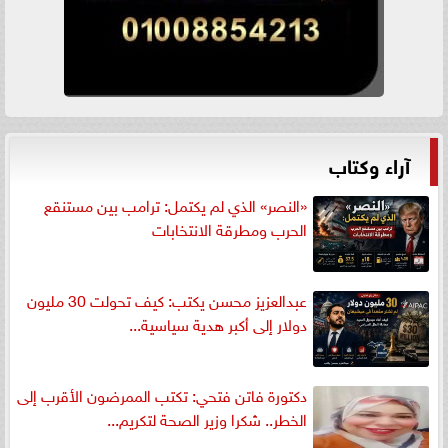
آراء وكتاب
«النصر» الذي لم يكتمل: ترامب بين مستنقع
الحرب ومطرقة الانتخابات
عبدالعزيز محسن يكتب: كيف تحولت 30 مليون
دولار إلى أكبر هدية سياسية...
دكتورة فاتن فتحي: تكتب الممرضون الأقرب إلى
الخطر.. شكرا وزير الصحة لتكريم...