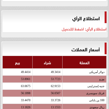
استطلاع الرأي
استطلاع الرأي: اضغط للتحميل
أسعار العملات
العملة
شراء
بيع
دولار أمريكى
49.3414
49.4414
يورو
53.7723
53.8961
جنيه إسترلينى
62.9153
63.0675
فرنك سويسرى
56.0507
56.1898
100 ين يابانى
33.3726
33.4470
ريال سعودى
13.1553
13.1826