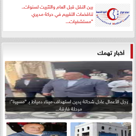
بين النقل قبل العام والتثبيت لسنوات..
تناقضات التقييم في حركة مديري
”مستشفيات...
أخبار تهمك
رجل الأعمال عادل شحاتة يدين استهداف ميناء دمياط بـ ”مسيرة”:
مرحلة فارقة...