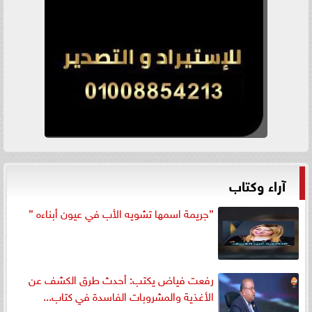
آراء وكتاب
”جريمة اسمها تشويه الأب في عيون أبناءه ”
رفعت فياض يكتب: أحدث طرق الكشف عن
الأغذية والمشروبات الفاسدة في كتاب...