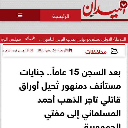
محمد يوسف
رئيس التحرير

محاولات لإخفاء المقاعد عن أعضاء
الجمعية العمومية خلال الإفطار
الجماعي ...
يابي بحزب الوعي لتأهيل...
مجلس الوزراء يوافق على تعديل بعض أح
محافظات
الأربعاء، 24 يونيو 2026
10:00 مـ
بتوقيت القاهرة
2026-06-24 22:00:33
بعد السجن 15 عاماً.. جنايات
مستأنف دمنهور تُحيل أوراق
قاتلي تاجر الذهب أحمد
المسلماني إلى مفتي
الجمهورية