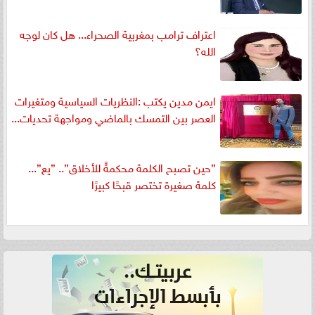
اعتراف ترامب بمغربية الصحراء... هل كان لوجه
الله؟
ايمن مدين يكتب :النظريات السياسية ومتغيرات
العصر بين التمسك بالماضي ومواجهة تحديات...
”حين تصبح الكلمة محكمةً للأخلاق”.. ”يع”...
كلمة صغيرة تختصر قبحًا كبيرًا