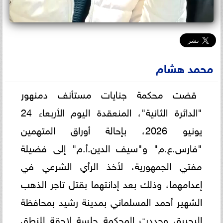
محمد هشام
قضت محكمة جنايات مستأنف دمنهور
"الدائرة الثانية"، المنعقدة اليوم الأربعاء 24
يونيو 2026، بإحالة أوراق المتهمين
"فارس.ع.م" و"سيف الدين.أ.م" إلى فضيلة
مفتي الجمهورية، لأخذ الرأي الشرعي في
إعدامهما، وذلك بعد إدانتهما بقتل تاجر الذهب
الشهير أحمد المسلماني بمدينة رشيد بمحافظة
البحيرة، وحددت المحكمة جلسة لاحقة للنطق