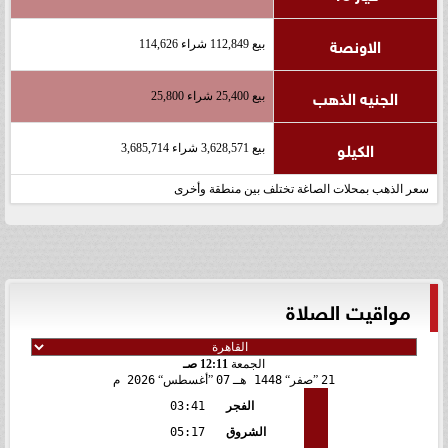
الاونصة
بيع 112,849 شراء 114,626
الجنيه الذهب
بيع 25,400 شراء 25,800
الكيلو
بيع 3,628,571 شراء 3,685,714
سعر الذهب بمحلات الصاغة تختلف بين منطقة وأخرى
مواقيت الصلاة
الجمعة
12:11 صـ
21
صفر
1448 هـ
07
أغسطس
2026 م
الفجر
03:41
الشروق
05:17