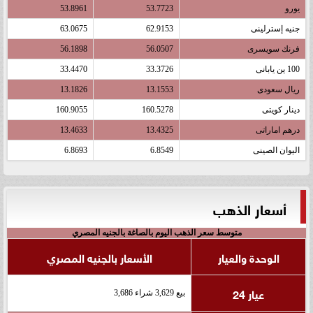
يورو
53.7723
53.8961
جنيه إسترلينى
62.9153
63.0675
فرنك سويسرى
56.0507
56.1898
100 ين يابانى
33.3726
33.4470
ريال سعودى
13.1553
13.1826
دينار كويتى
160.5278
160.9055
درهم اماراتى
13.4325
13.4633
اليوان الصينى
6.8549
6.8693
أسعار الذهب
متوسط سعر الذهب اليوم بالصاغة بالجنيه المصري
الوحدة والعيار
الأسعار بالجنيه المصري
عيار 24
بيع 3,629 شراء 3,686