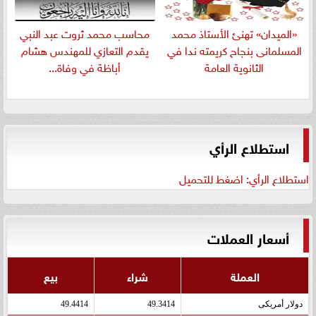
«الميدان» تهنئ الأستاذ محمد
​محاسب محمد ثروت عبد النبي
المسلمانى بنجاح كريمته ندا في
يقدم التعازي للمهندس هشام
الثانوية العامة
أباظة في وفاة...
استطلاع الرأي
استطلاع الرأي: اضغط للتحميل
أسعار العملات
العملة
شراء
بيع
دولار أمريكى
49.3414
49.4414