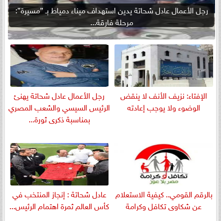
رجل الأعمال عادل شحاتة يدين استهداف ميناء دمياط بـ ”مسيرة”:
مرحلة فارقة...
الإفتاء: نزيف الأنف لا ينقض
رجل الأعمال عادل شحاتة يهنئ
الوضوء ولا يوجب إعادته
الرئيس السيسي والشعب المصري
بمناسبة ذكرى ثورة...
بالرقم القومي.. كيفية الاستعلام
عادل شحاتة : إنجاز المنتخب في
عن شكاوى تكافل وكرامة
كأس العالم ثمرة اهتمام الرئيس...