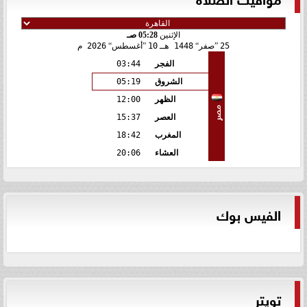
الإثنين
05:28 صـ
25
صفر
1448 هـ
10
أغسطس
2026 م
الفجر
03:44
الشروق
05:19
الظهر
12:00
مصر
العصر
15:37
المغرب
18:42
العشاء
20:06
الفيس بوك
تويتر