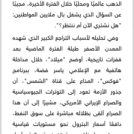
الذهب عالميًا ومحليًا خلال الفترة الأخيرة، مجيبًا
عن السؤال الذي يشغل بال ملايين المواطنين:
"هل نشتري الآن أم ننتظر؟".
و​في تحليله لأسباب التراجع الكبير الذي شهده
المعدن الأصفر طيلة الفترة الماضية بعد
قفزات تاريخية، أوضح "ميلاد"، خلال مداخلة
هاتفية مع الإعلامي ياسر فضة، ببرنامج
"فوكس"، المذاع على قناة "الشمس"، أن
جذور الأزمة تعود إلى التوترات الجيوسياسية
والصراع الإيراني الأمريكي، مشيرًا إلى أن هذا
الصراع ألقى بظلاله مباشرة على سوق النفط،
دافعًا أسعار البترول نحو مستويات قياسية
جديدة، مما خلق موجة تضخمية عاتية وأعباء