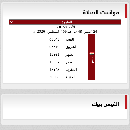
مواقيت الصلاة
الأحد
01:27 مـ
24
صفر
1448 هـ
09
أغسطس
2026 م
الفجر
03:43
الشروق
05:19
الظهر
12:01
مصر
العصر
15:37
المغرب
18:43
العشاء
20:08
الفيس بوك