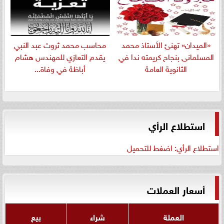
«الميدان» تهنئ الأستاذ محمد
​محاسب محمد ثروت عبد النبي
المسلمانى بنجاح كريمته ندا في
يقدم التعازي للمهندس هشام
الثانوية العامة
أباظة في وفاة...
استطلاع الرأي
استطلاع الرأي: اضغط للتحميل
أسعار العملات
العملة
شراء
بيع