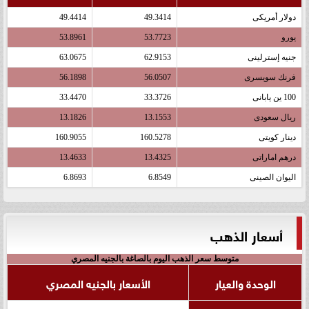
دولار أمريكى
49.3414
49.4414
يورو
53.7723
53.8961
جنيه إسترلينى
62.9153
63.0675
فرنك سويسرى
56.0507
56.1898
100 ين يابانى
33.3726
33.4470
ريال سعودى
13.1553
13.1826
دينار كويتى
160.5278
160.9055
درهم اماراتى
13.4325
13.4633
اليوان الصينى
6.8549
6.8693
أسعار الذهب
متوسط سعر الذهب اليوم بالصاغة بالجنيه المصري
الوحدة والعيار
الأسعار بالجنيه المصري