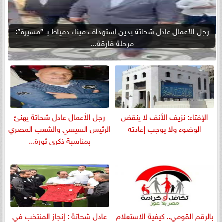
رجل الأعمال عادل شحاتة يدين استهداف ميناء دمياط بـ ”مسيرة”:
مرحلة فارقة...
الإفتاء: نزيف الأنف لا ينقض
رجل الأعمال عادل شحاتة يهنئ
الوضوء ولا يوجب إعادته
الرئيس السيسي والشعب المصري
بمناسبة ذكرى ثورة...
بالرقم القومي.. كيفية الاستعلام
عادل شحاتة : إنجاز المنتخب في