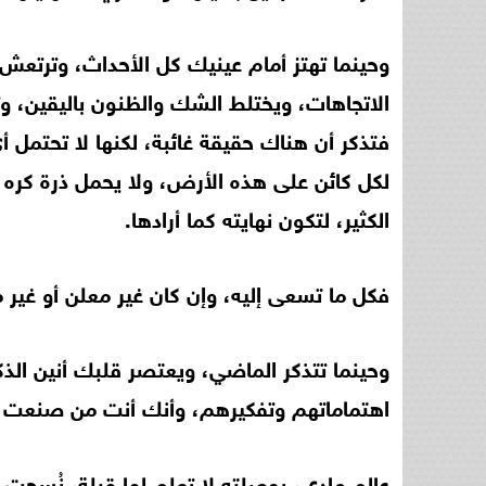
وحينما تهتز أمام عينيك كل الأحداث، وترتعش
الاتجاهات، ويختلط الشك والظنون باليقين، 
فتذكر أن هناك حقيقة غائبة، لكنها لا تحتمل
لكل كائن على هذه الأرض، ولا يحمل ذرة كره ل
الكثير، لتكون نهايته كما أرادها.
فكل ما تسعى إليه، وإن كان غير معلن أو غير 
وحينما تتذكر الماضي، ويعتصر قلبك أنين الذكر
اهتماماتهم وتفكيرهم، وأنك أنت من صنعت بخ
عالم مادي، بوصلته لا تعلم لها قبلة، نُسجت 