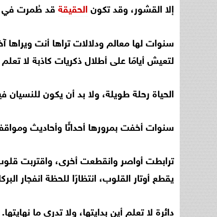
إلا القشور، وقد تكون
الحقيقة
قد طُمرت في ط
سنوات لها معالم ودلالات تراها أنت ويراها 
لتعيش أيامًا على أطلال ذكريات كاذبة لا تعلم 
الحياة رحلة طويلة، ولا بد أن يكون للنسيان فيه
سنوات أخفت بمرورها أحداثًا وأحاديث ومواقف، 
ترابطت أواصر وانقطعت أخرى، واقتربت قلو
يقطع أوتار القلوب، انتظارًا للحظة انفجار البركا
دائرة لا تعلم أين بدايتها، ولا تدري ما نهايتها.