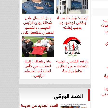
الإفتاء: نزيف الأنف لا
رجل الأعمال عادل
رب
ينقض الوضوء ولا
شحاتة يهنئ الرئيس
يون
يوجب إعادته
السيسي والشعب
ني
المصري بمناسبة ذكرى
ثورة...
ي
بالرقم القومي.. كيفية
عادل شحاتة : إنجاز
الاستعلام عن شكاوى
المنتخب في كأس
تكافل وكرامة
العالم ثمرة اهتمام
ية
الرئيس...
ا
دين
العدد الورقي
العدد الجديد من جريدة