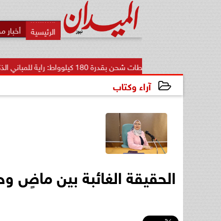
أخبار م
محطات شحن بقدرة 180 كيلوواط: راية للمباني الذكية وSungrow تعززان...
آراء وكتاب
2026-06-28 09:03:02
الحقيقة الغائبة بين ماضٍ 