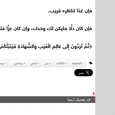
فإن غدًا لناظره قريب.
فإن كان ذلًّا فليكن لك وحدك، وإن كان عزًّا ف
﴿ثُمَّ تُرَدُّونَ إِلَىٰ عَالِمِ الْغَيْبِ وَالشَّهَادَةِ فَيُنَبِّئُكُم
الحقيقة
الغائبة
بين
ماضٍ
وحاضرٍ…
وم
⇧
قد يعجبك ايضا