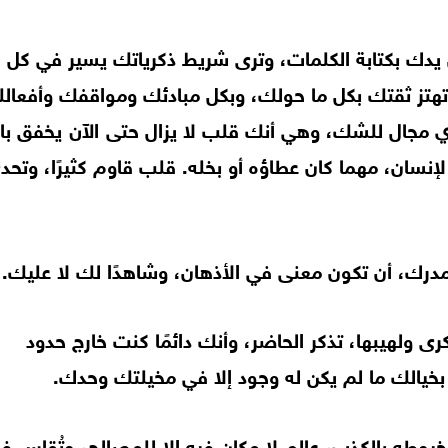
 يدك بكتابة الكلمات، وترى شريط ذكرياتك يسير في كل
وتهتز ثقتك بكل ما حولك، وبكل مبادئك ومواقفك وأفعال
 أي مجال للشك، وهي أنك قلب لا يزال حتى الآن يخفق ب
إنسان، مهما كان عطاؤه أو بخله. قلب قاوم كثيرًا، وتحد
مدرك، أن تكون معنى في الأذهان، وشاهدًا لك لا عليك.
ى ولهيبها، تذكر الحاضر، وأنك دائمًا كنت خارج حدود
يالك ما لم يكن له وجود إلا في مخيلتك وحدك.
خيوطه بالكذب، عالم لا مكان فيه إلا للمصالح، وتُقاس في