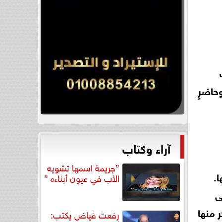
حاضرٍ
آراء وكتاب
”جريمة اسمها تشويه
.
الأب في عيون أبناءه ”
ى
 منها
رفعت فياض يكتب: