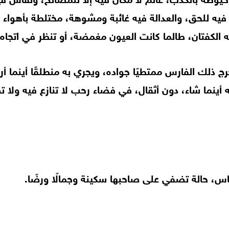
 فيه للحق، والعدالة فيه غائبة ومشوهة، مختلطة بأهواء
الكفتان، طالما كانت العيون مغمضة، أو تنظر في اتجاه 
 ذلك الفارس ممتطيًا جواده، ويجري به منطلقًا أينما أر
أينما شاء، دون أثقال، في فضاء رحب لا تنازع فيه ولا ت
س، حالة تضفي على صاحبها سكينة وجمالًا ورضًا.