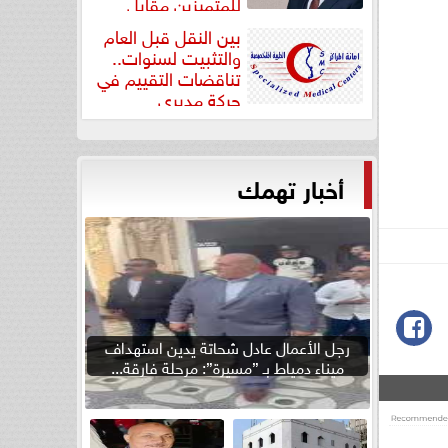
للمتميزين مقابل
جودة...
بين النقل قبل العام
والتثبيت لسنوات..
تناقضات التقييم في
حركة مديري
”مستشفيات...
أخبار تهمك
رجل الأعمال عادل شحاتة يدين استهداف
ميناء دمياط بـ ”مسيرة”: مرحلة فارقة...