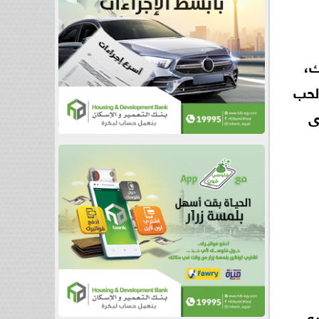
ك،
الحب
ى
ه