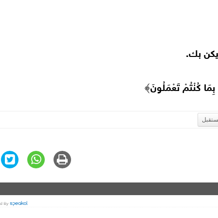
ليكن بك.
ْ بِمَا كُنْتُمْ تَعْمَلُونَ﴾
ستقبل