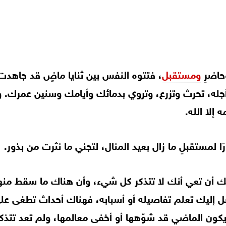
اضرٍ
ومستقبل
، فتتوه النفس بين ثنايا ماضٍ قد جاهدت
ه، تحرث وتزرع، وتروي بدمائك وأيامك وسنين عمرك. و
 إلا الله.
 لمستقبلٍ ما زال بعيد المنال، لتجني ما نثرت من بذور.
ك أن تعي أنك لا تتذكر كل شيء، وأن هناك ما سقط منها
 إليك تعلم تفاصيله أو أسبابه، فهناك أحداث تطغى عل
ون الماضي قد شوّهها أو أخفى معالمها، ولم تعد تتذكر