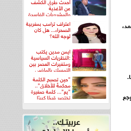
أحدث طرق الكشف
عن الأغذية
والمشروبات الفاسدة
في كتاب...
اعتراف ترامب بمغربية
مد،
الصحراء... هل كان
لوجه الله؟
ايمن مدين يكتب
:النظريات السياسية
ومتغيرات العصر بين
التمسك بالماضي
ومواجهة تحديات...
.
”حين تصبح الكلمة
محكمةً للأخلاق”..
”يع”... كلمة صغيرة
جع
تختصر قبحًا كبيرًا