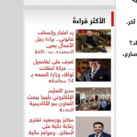
الأكثر قراءةً
آخر.
رد اعتبار وإنصاف
قانوني.. براءة رجل
اد؟
الأعمال يحيى
الصعيدي من كافة
صارع،
التهم...
تعرف على تفاصيل
.... حركة تنقلات
لوكلاء وزارة الصحه بـ
14 محافظه
مدير التعليم
الإلكتروني بليبيا يبحث
التعاون مع الأكاديمية
البحرية
مخابز بورسعيد تقترح
رقابة ذكية على
المخابز.. وحوافز مالية