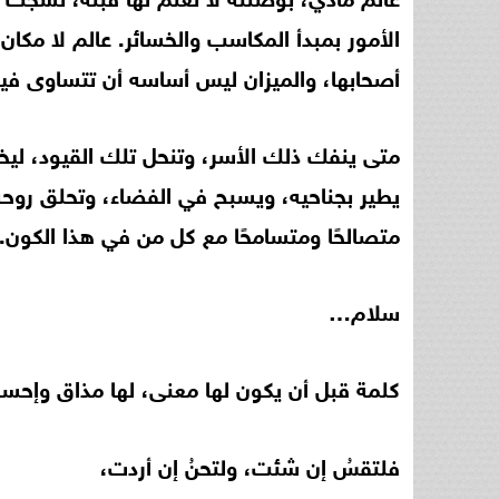
الأمور بمبدأ المكاسب والخسائر. عالم لا مكان
أصحابها، والميزان ليس أساسه أن تتساوى فيه 
متى ينفك ذلك الأسر، وتنحل تلك القيود، ليخرج
يطير بجناحيه، ويسبح في الفضاء، وتحلق روحه 
متصالحًا ومتسامحًا مع كل من في هذا الكون.
سلام…
كلمة قبل أن يكون لها معنى، لها مذاق وإحسا
فلتقسُ إن شئت، ولتحنُ إن أردت،