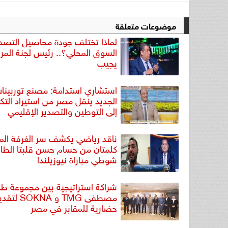
موضوعات متعلقة
لماذا تختلف جودة محاصيل التصد
السوق المحلي؟.. رئيس لجنة المرا
يجيب
استشاري استدامة: مصنع توربينات 
الجديد ينقل مصر من استيراد التكن
إلى التوطين والتصدير الإقليمي
ناقد رياضي يكشف سر الغرفة الم
كلمتان من حسام حسن قلبتا الطاو
شوطي مباراة نيوزيلندا
شراكة استراتيجية بين مجموعة ط
مصطفى TMG و A
حضارية للمقابر في مصر