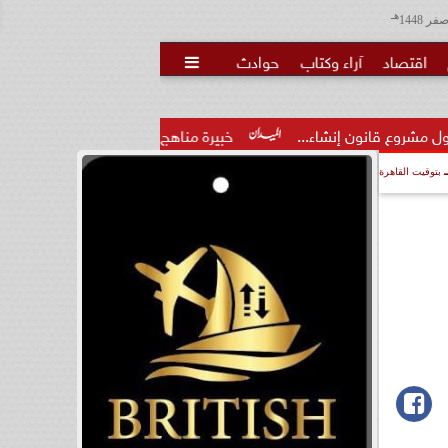
هـ
اقتصاد
آراء وكتاب
حوادث

نشاء...
خبيرة مناهج: حداثة تخرج المعلمين الجدد لا تكفي.. والت
بتوقيت القاهرة