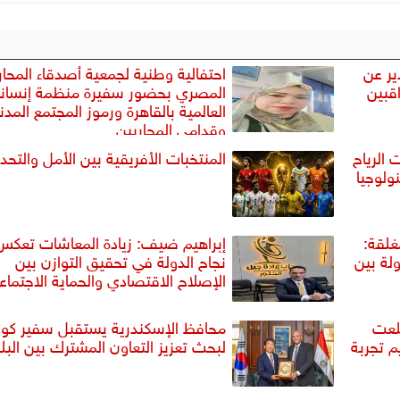
ير عن
احتفالية وطنية لجمعية أصدقاء المحا
قبين
المصري بحضور سفيرة منظمة إنسان
العالمية بالقاهرة ورموز المجتمع المد
وقدامي المحاربين
الرياح
المنتخبات الأفريقية بين الأمل والتحد
ولوجيا
غلقة:
إبراهيم ضيف: زيادة المعاشات تعكس
لة بين
نجاح الدولة في تحقيق التوازن بين
الإصلاح الاقتصادي والحماية الاجتماع
لعت
محافظ الإسكندرية يستقبل سفير كوري
SOKN لتقديم تجربة
لبحث تعزيز التعاون المشترك بين البل