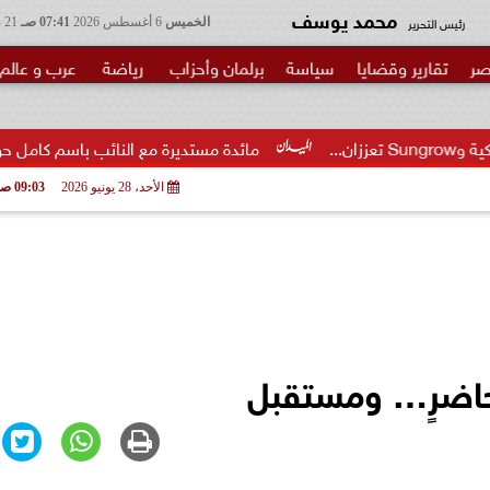
محمد يوسف
رئيس التحرير
الخميس
6 أغسطس 2026
07:41 صـ
21 صفر 1448
صر
تقارير وقضايا
سياسة
برلمان وأحزاب
رياضة
عرب و عالم
مائدة مستديرة مع النائب باسم كامل حول مشروع قانون إ
الأحد، 28 يونيو 2026
09:03 صـ
وحاضرٍ… ومستقبل