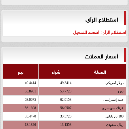
استطلاع الرأي
استطلاع الرأي: اضغط للتحميل
أسعار العملات
العملة
شراء
بيع
دولار أمريكى
49.3414
49.4414
يورو
53.7723
53.8961
جنيه إسترلينى
62.9153
63.0675
فرنك سويسرى
56.0507
56.1898
100 ين يابانى
33.3726
33.4470
ريال سعودى
13.1553
13.1826