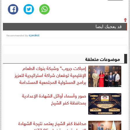
⇧
قد يعجبك ايضا
موضوعات متعلقة
إمباكت جروب” وشبكة بنوك الطعام
الإقليمية توقعان شراكة استراتيجية لتعزيز
برامج المسئولية المجتمعية المستدامة
صور وأسماء أوائل الشهادة الإعدادية
بمحافظة كفر الشيخ
محافظ كفر الشيخ يعتمد نتيجة الشهادة
الاعدادية بنسبة نجاح 77.25٪؜