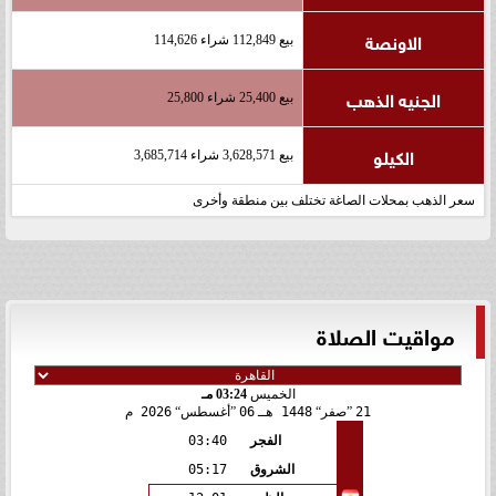
الاونصة
بيع 112,849 شراء 114,626
الجنيه الذهب
بيع 25,400 شراء 25,800
الكيلو
بيع 3,628,571 شراء 3,685,714
سعر الذهب بمحلات الصاغة تختلف بين منطقة وأخرى
مواقيت الصلاة
الخميس
03:24 مـ
21
صفر
1448 هـ
06
أغسطس
2026 م
الفجر
03:40
الشروق
05:17