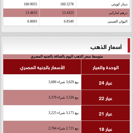
دينار كويتى
160.5278
160.9055
درهم اماراتى
13.4325
13.4633
اليوان الصينى
6.8549
6.8693
أسعار الذهب
متوسط سعر الذهب اليوم بالصاغة بالجنيه المصري
الوحدة والعيار
الأسعار بالجنيه المصري
عيار 24
بيع 3,629 شراء 3,686
عيار 22
بيع 3,326 شراء 3,379
عيار 21
بيع 3,175 شراء 3,225
عيار 18
بيع 2,721 شراء 2,764