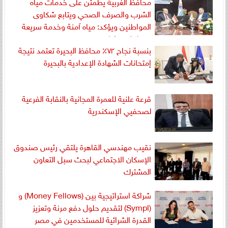
محافظ الغربية يطمئن على خدمات مياه
الشرب والصرف الصحي ويتابع شكاوى
المواطنين ويؤكد: مياه آمنة وخدمة سريعة
حق لكل مواطن
بنسبة نجاح ٧٢٪ محافظ البحيرة تعتمد نتيجة
إمتحانات الشهادة الإعدادية بالبحيرة
قرعة علنية للعمرة المجانية بالنقابة الفرعية
لصحفيي الإسكندرية
نقيب مهندسي القاهرة يلتقي رئيس صندوق
الإسكان الاجتماعي لبحث سبل التعاون
المشترك
شراكة استراتيجية بين (Money Fellows) و
(Sympl) لتقديم حلول دفع مرنة وتعزيز
القدرة الشرائية للمستخدمين في مصر