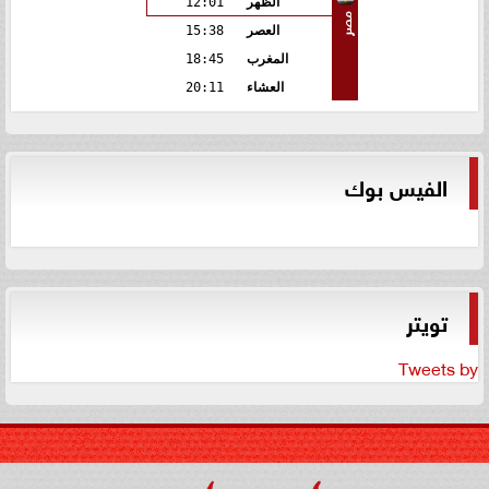
الظهر
12:01
مصر
العصر
15:38
المغرب
18:45
العشاء
20:11
الفيس بوك
تويتر
Tweets by