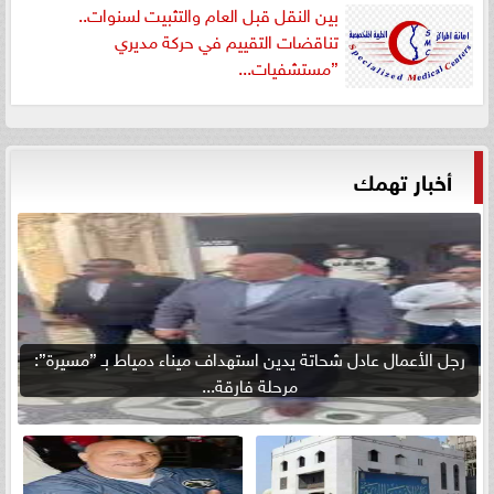
بين النقل قبل العام والتثبيت لسنوات..
تناقضات التقييم في حركة مديري
”مستشفيات...
أخبار تهمك
رجل الأعمال عادل شحاتة يدين استهداف ميناء دمياط بـ ”مسيرة”:
مرحلة فارقة...