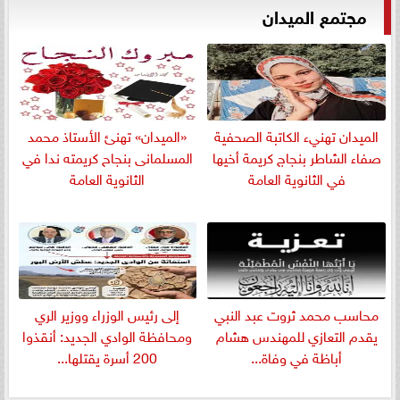
مجتمع الميدان
الميدان تهنيء الكاتبة الصحفية
«الميدان» تهنئ الأستاذ محمد
صفاء الشاطر بنجاج كريمة أخيها
المسلمانى بنجاح كريمته ندا في
في الثانوية العامة
الثانوية العامة
​محاسب محمد ثروت عبد النبي
إلى رئيس الوزراء ووزير الري
يقدم التعازي للمهندس هشام
ومحافظة الوادي الجديد: أنقذوا
أباظة في وفاة...
200 أسرة يقتلها...