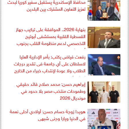
محافظ الإسكندرية يستقبل سفير كوريا لبحث
تعزيز التعاون المشترك بين البلدين
بنهاية 2026.. الموافقة على تركيب جهاز
القسطرة القلبية بمستشفى أبوتيج
التخصصي لدعم منظومة القلب بجنوب
أسيوط
رفعت فياض يكتب: بأمر الإدارية العليا
لاسلطان على أي جامعة فى تقدير درجات
الطلاب ولا عودة لإنتداب خبراء من الخارج
لإعادة التصحيح
إبراهيم حسن: محمد صلاح قائد حقيقي
وطموحات منتخب مصر بلا حدود في
مونديال 2026
هويدا زوجة حسام حسن: أولادي أحلى نعمة
في الدنيا ويارا وجنى شبهى