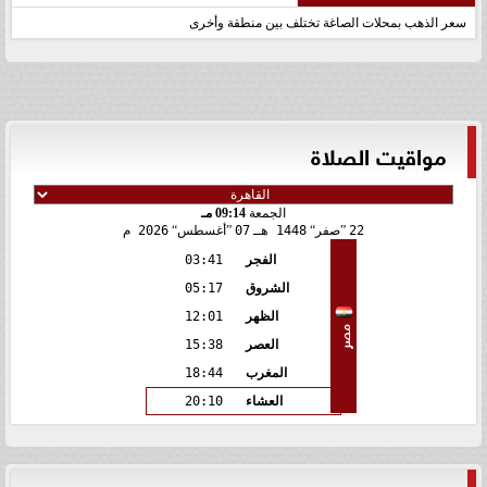
سعر الذهب بمحلات الصاغة تختلف بين منطقة وأخرى
مواقيت الصلاة
الجمعة
09:14 مـ
22
صفر
1448 هـ
07
أغسطس
2026 م
الفجر
03:41
الشروق
05:17
الظهر
12:01
مصر
العصر
15:38
المغرب
18:44
العشاء
20:10