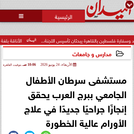

حالة غليان في نادي الشيخ زايد:
اتهامات للجنة المؤقتة بـ ”التواطؤ”
وضيا...
ة يبحثان تأسيس اللجنة...
الأناقة بلغة عصرية.. فاطمة محمد ال
مدارس و جامعات
الأربعاء، 24 يونيو 2026
10:06 صـ
بتوقيت القاهرة
2026-06-24 10:06:16
مستشفى سرطان الأطفال
الجامعي ببرج العرب يحقق
إنجازًا جراحيًا جديدًا في علاج
الأورام عالية الخطورة