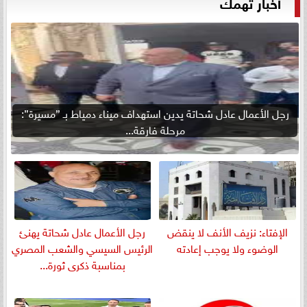
أخبار تهمك
رجل الأعمال عادل شحاتة يدين استهداف ميناء دمياط بـ ”مسيرة”:
مرحلة فارقة...
الإفتاء: نزيف الأنف لا ينقض
رجل الأعمال عادل شحاتة يهنئ
الوضوء ولا يوجب إعادته
الرئيس السيسي والشعب المصري
بمناسبة ذكرى ثورة...