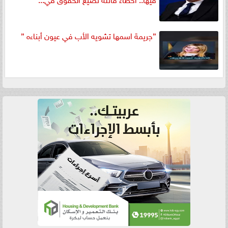
”جريمة اسمها تشويه الأب في عيون أبناءه ”