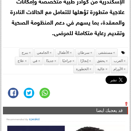
الإسكندرية من كوادر طبية متخصصة وإمكانات
علاجية متطورة تؤهلها للتعامل مع الحالات النادرة
والمعقدة، بما يسهم في دعم المنظومة الصحية
وتقديم رعاية متكاملة للمرضى.
مستشفى
سرطان
الأطفال
الجامعي
ببرج
العرب
يحقق
إنجازًا
جراحيًا
جديدًا
في
علاج
الأورام
عالية
الخطورة
⇧
قد يعجبك ايضا