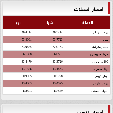
أسعار العملات
العملة
شراء
بيع
دولار أمريكى
49.3414
49.4414
يورو
53.7723
53.8961
جنيه إسترلينى
62.9153
63.0675
فرنك سويسرى
56.0507
56.1898
100 ين يابانى
33.3726
33.4470
ريال سعودى
13.1553
13.1826
دينار كويتى
160.5278
160.9055
درهم اماراتى
13.4325
13.4633
اليوان الصينى
6.8549
6.8693
أسعار الذهب