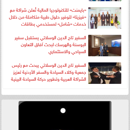
«بايمنت» للتكنولوجيا المالية تُعلن شراكة مع
«فيزيتا» لتوفير حلول طبية متكاملة من خلال
خدمات «شامل» لمستخدمي بطاقات
المرتبات
السفير تاج الدين الوسلاتي يستقبل سفير
البوسنة والهرسك لبحث آفاق التعاون
السياحي والاستثماري
السفير تاج الدين الوسلاتي يبحث مع رئيس
جمعية وكلاء السياحة والسفر الأردنية تعزيز
الشراكة العربية وتطوير حركة السياحة البينية