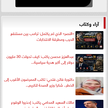
آراء وكتاب
«النصر» الذي لم يكتمل: ترامب بين مستنقع
الحرب ومطرقة الانتخابات
عبدالعزيز محسن يكتب: كيف تحولت 30 مليون
دولار إلى أكبر هدية سياسية...
دكتورة فاتن فتحي: تكتب الممرضون الأقرب إلى
الخطر.. شكرا وزير الصحة لتكريم...
مالك السعيد المحامي يكتب: إحذروا الوقوع
فيها.. أخطاء قاتلة تضيع الحقوق في...