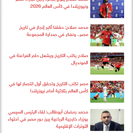
ونيوزيلندا في كأس العالم 2026
محمد صلاح: حققنا أكبر إنجاز في تاريخ
مصر.. ونفكر في صدارة المجموعة
صلاح يكتب التاريخ ويشعل حلم الفراعنة في
المونديال
مصر تكتب التاريخ وتحقق أول انتصار لها في
كأس العالم بثلاثية أمام نيوزيلندا
محمد رمضان أبوطالب: لقاء الرئيس السيسي
بوزراء خارجية الرباعية يبرز دور مصر في احتواء
التوترات الإقليمية