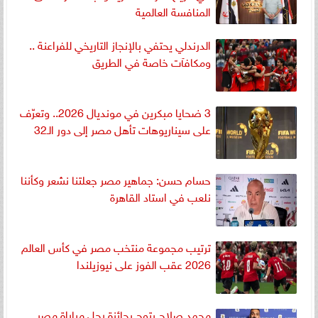
المنافسة العالمية
الدرندلي يحتفي بالإنجاز التاريخي للفراعنة ..
ومكافآت خاصة في الطريق
3 ضحايا مبكرين في مونديال 2026.. وتعرّف
على سيناريوهات تأهل مصر إلى دور الـ32
حسام حسن: جماهير مصر جعلتنا نشعر وكأننا
نلعب في استاد القاهرة
ترتيب مجموعة منتخب مصر في كأس العالم
2026 عقب الفوز على نيوزيلندا
محمد صلاح يتوج بجائزة رجل مباراة مصر