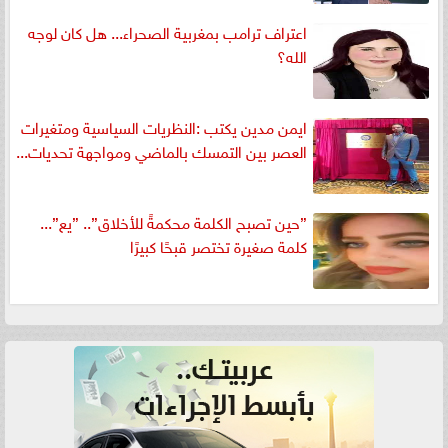
اعتراف ترامب بمغربية الصحراء... هل كان لوجه
الله؟
ايمن مدين يكتب :النظريات السياسية ومتغيرات
العصر بين التمسك بالماضي ومواجهة تحديات...
”حين تصبح الكلمة محكمةً للأخلاق”.. ”يع”...
كلمة صغيرة تختصر قبحًا كبيرًا