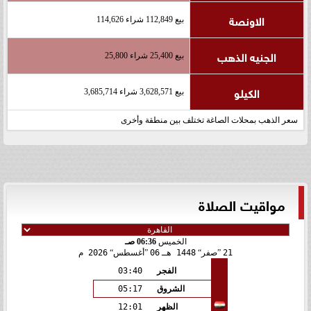
الاونصة
بيع 112,849 شراء 114,626
الجنيه الذهب
بيع 25,400 شراء 25,800
الكيلو
بيع 3,628,571 شراء 3,685,714
سعر الذهب بمحلات الصاغة تختلف بين منطقة وأخرى
مواقيت الصلاة
الخميس
06:36 صـ
21
صفر
1448 هـ
06
أغسطس
2026 م
الفجر
03:40
الشروق
05:17
الظهر
12:01