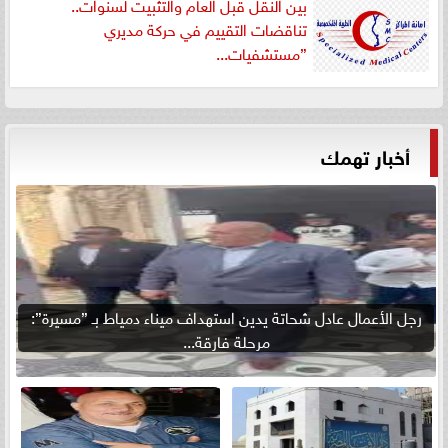
بين النقل قبل العام والتثبيت لسنوات..
تناقضات التقييم في حركة مديري
”مستشفيات...
أخبار تهمك
رجل الأعمال عادل شحاتة يدين استهداف ميناء دمياط بـ ”مسيرة”:
مرحلة فارقة...