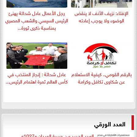
الإفتاء: نزيف الأنف لا ينقض
رجل الأعمال عادل شحاتة يهنئ
الوضوء ولا يوجب إعادته
الرئيس السيسي والشعب المصري
بمناسبة ذكرى ثورة...
بالرقم القومي.. كيفية الاستعلام
عادل شحاتة : إنجاز المنتخب في
عن شكاوى تكافل وكرامة
كأس العالم ثمرة اهتمام الرئيس...
العدد الورقي
العدد الجديد من جريدة الميدان «1027»