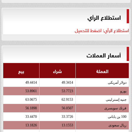
استطلاع الرأي
استطلاع الرأي: اضغط للتحميل
أسعار العملات
العملة
شراء
بيع
دولار أمريكى
49.3414
49.4414
يورو
53.7723
53.8961
جنيه إسترلينى
62.9153
63.0675
فرنك سويسرى
56.0507
56.1898
100 ين يابانى
33.3726
33.4470
ريال سعودى
13.1553
13.1826