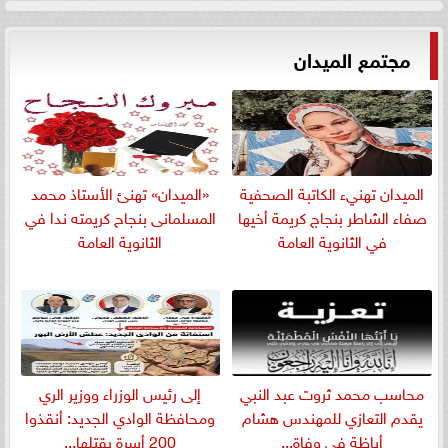
مجتمع الميدان
الميدان تهنيء الكاتبة الصحفية
«الميدان» تهنئ الأستاذ محمد
صفاء الشاطر بنجاج كريمة أخيها
المسلمانى بنجاح كريمته ندا في
في الثانوية العامة
الثانوية العامة
​محاسب محمد ثروت عبد النبي
إلى رئيس الوزراء ووزير الري
يقدم التعازي للمهندس هشام
ومحافظة الوادي الجديد: أنقذوا
أباظة في وفاة...
200 أسرة يقتلها...