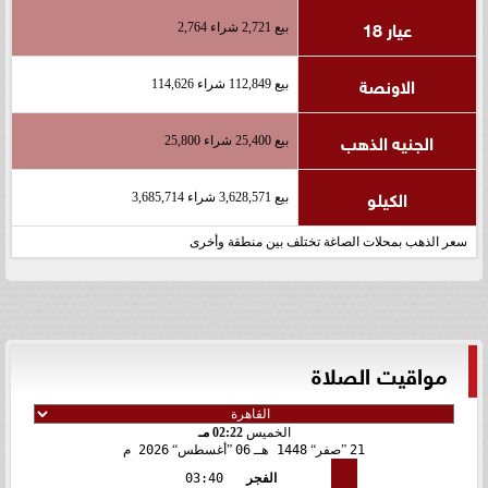
عيار 18
بيع 2,721 شراء 2,764
الاونصة
بيع 112,849 شراء 114,626
الجنيه الذهب
بيع 25,400 شراء 25,800
الكيلو
بيع 3,628,571 شراء 3,685,714
سعر الذهب بمحلات الصاغة تختلف بين منطقة وأخرى
مواقيت الصلاة
الخميس
02:22 مـ
21
صفر
1448 هـ
06
أغسطس
2026 م
الفجر
03:40