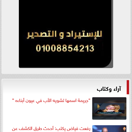
آراء وكتاب
”جريمة اسمها تشويه الأب في عيون أبناءه ”
رفعت فياض يكتب: أحدث طرق الكشف عن