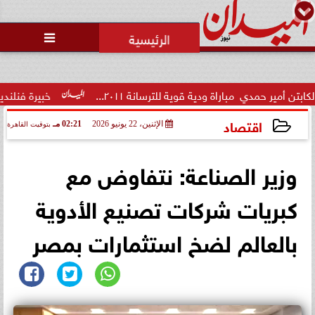
محمد يوسف
رئيس التحرير

الاتحاد العربي للتطوع يرعى
مسابقة وسام الخير
 قوية للترسانة ٢٠١١...
خبيرة فنلندية تُفجر مفاجأة: تعثر ال
اقتصاد
الإثنين، 22 يونيو 2026
02:21 مـ
بتوقيت القاهرة
2026-06-22 14:21:25
وزير الصناعة: نتفاوض مع
كبريات شركات تصنيع الأدوية
بالعالم لضخ استثمارات بمصر