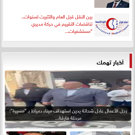
بين النقل قبل العام والتثبيت لسنوات..
تناقضات التقييم في حركة مديري
”مستشفيات...
أخبار تهمك
رجل الأعمال عادل شحاتة يدين استهداف ميناء دمياط بـ ”مسيرة”:
مرحلة فارقة...