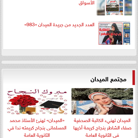
الأسواق
العدد الجديد من جريدة الميدان «983»
مجتمع الميدان
الميدان تهنيء الكاتبة الصحفية
«الميدان» تهنئ الأستاذ محمد
صفاء الشاطر بنجاج كريمة أخيها
المسلمانى بنجاح كريمته ندا في
في الثانوية العامة
الثانوية العامة