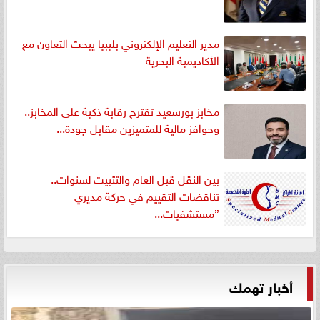
مدير التعليم الإلكتروني بليبيا يبحث التعاون مع
الأكاديمية البحرية
مخابز بورسعيد تقترح رقابة ذكية على المخابز..
وحوافز مالية للمتميزين مقابل جودة...
بين النقل قبل العام والتثبيت لسنوات..
تناقضات التقييم في حركة مديري
”مستشفيات...
أخبار تهمك