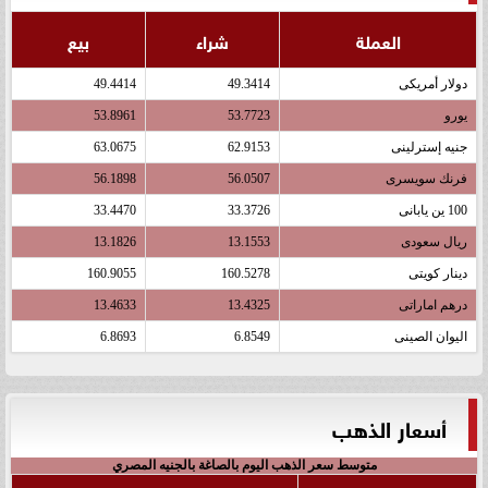
العملة
شراء
بيع
دولار أمريكى
49.3414
49.4414
يورو
53.7723
53.8961
جنيه إسترلينى
62.9153
63.0675
فرنك سويسرى
56.0507
56.1898
100 ين يابانى
33.3726
33.4470
ريال سعودى
13.1553
13.1826
دينار كويتى
160.5278
160.9055
درهم اماراتى
13.4325
13.4633
اليوان الصينى
6.8549
6.8693
أسعار الذهب
متوسط سعر الذهب اليوم بالصاغة بالجنيه المصري