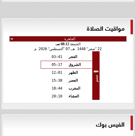
مواقيت الصلاة
الجمعة
08:12 صـ
22
صفر
1448 هـ
07
أغسطس
2026 م
الفجر
03:41
الشروق
05:17
الظهر
12:01
مصر
العصر
15:38
المغرب
18:44
العشاء
20:10
الفيس بوك