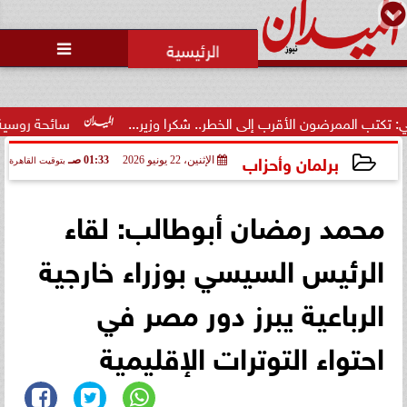
محمد يوسف
رئيس التحرير

رضون الأقرب إلى الخطر.. شكرا وزير...
سائحة روسية لـ”مراسي”: ا
برلمان وأحزاب
الإثنين، 22 يونيو 2026
01:33 صـ
بتوقيت القاهرة
2026-06-22 01:33:13
محمد رمضان أبوطالب: لقاء
الرئيس السيسي بوزراء خارجية
الرباعية يبرز دور مصر في
احتواء التوترات الإقليمية