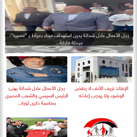
رجل الأعمال عادل شحاتة يدين استهداف ميناء دمياط بـ ”مسيرة”:
مرحلة فارقة...
الإفتاء: نزيف الأنف لا ينقض
رجل الأعمال عادل شحاتة يهنئ
الوضوء ولا يوجب إعادته
الرئيس السيسي والشعب المصري
بمناسبة ذكرى ثورة...