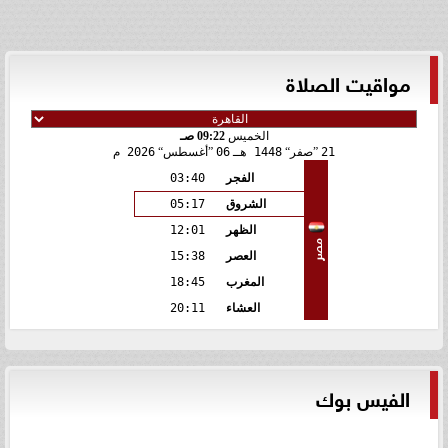
مواقيت الصلاة
الخميس
09:22 صـ
21
صفر
1448 هـ
06
أغسطس
2026 م
الفجر
03:40
الشروق
05:17
الظهر
12:01
مصر
العصر
15:38
المغرب
18:45
العشاء
20:11
الفيس بوك