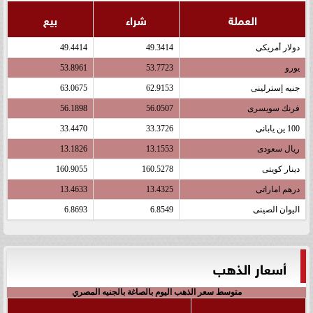
العملة
شراء
بيع
دولار أمريكى
49.3414
49.4414
يورو
53.7723
53.8961
جنيه إسترلينى
62.9153
63.0675
فرنك سويسرى
56.0507
56.1898
100 ين يابانى
33.3726
33.4470
ريال سعودى
13.1553
13.1826
دينار كويتى
160.5278
160.9055
درهم اماراتى
13.4325
13.4633
اليوان الصينى
6.8549
6.8693
أسعار الذهب
متوسط سعر الذهب اليوم بالصاغة بالجنيه المصري