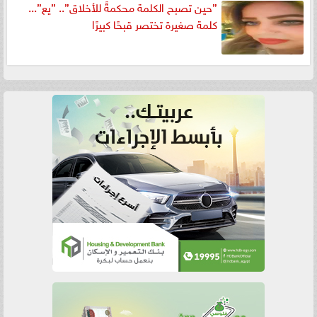
”حين تصبح الكلمة محكمةً للأخلاق”.. ”يع”...
كلمة صغيرة تختصر قبحًا كبيرًا