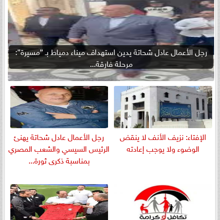
رجل الأعمال عادل شحاتة يدين استهداف ميناء دمياط بـ ”مسيرة”:
مرحلة فارقة...
الإفتاء: نزيف الأنف لا ينقض
رجل الأعمال عادل شحاتة يهنئ
الوضوء ولا يوجب إعادته
الرئيس السيسي والشعب المصري
بمناسبة ذكرى ثورة...