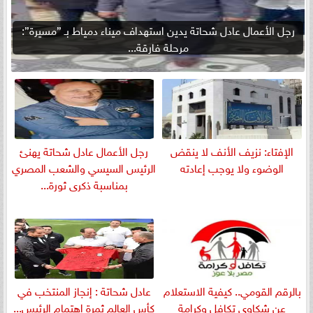
رجل الأعمال عادل شحاتة يدين استهداف ميناء دمياط بـ ”مسيرة”:
مرحلة فارقة...
الإفتاء: نزيف الأنف لا ينقض
رجل الأعمال عادل شحاتة يهنئ
الوضوء ولا يوجب إعادته
الرئيس السيسي والشعب المصري
بمناسبة ذكرى ثورة...
بالرقم القومي.. كيفية الاستعلام
عادل شحاتة : إنجاز المنتخب في
عن شكاوى تكافل وكرامة
كأس العالم ثمرة اهتمام الرئيس...