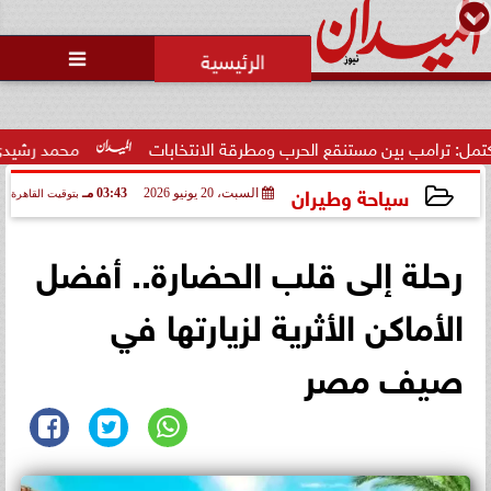
محمد يوسف
رئيس التحرير

تصفية الخصوم.. ثورة غضب داخل
نادي الشيخ زايد بسبب الخصومات
التعسفية لل...
الحرب ومطرقة الانتخابات
محمد رشيدي: لقاء الرئيس السيسي وم
سياحة وطيران
السبت، 20 يونيو 2026
03:43 مـ
بتوقيت القاهرة
2026-06-20 15:43:30
رحلة إلى قلب الحضارة.. أفضل
الأماكن الأثرية لزيارتها في
صيف مصر