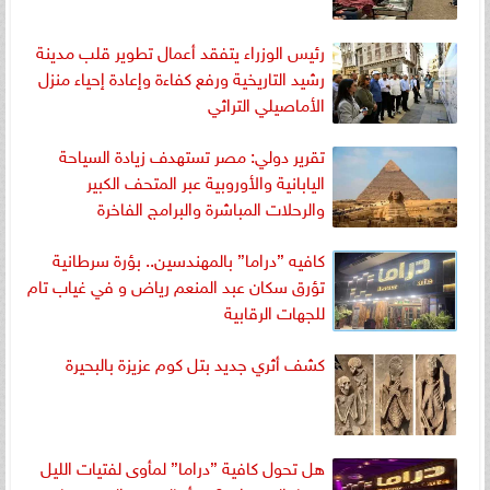
رئيس الوزراء يتفقد أعمال تطوير قلب مدينة
رشيد التاريخية ورفع كفاءة وإعادة إحياء منزل
الأماصيلي التراثي
تقرير دولي: مصر تستهدف زيادة السياحة
اليابانية والأوروبية عبر المتحف الكبير
والرحلات المباشرة والبرامج الفاخرة
​كافيه ”دراما” بالمهندسين.. بؤرة سرطانية
تؤرق سكان عبد المنعم رياض و في غياب تام
للجهات الرقابية​ ​
كشف أثري جديد بتل كوم عزيزة بالبحيرة
هل تحول كافية ”دراما” لمأوى لفتيات الليل