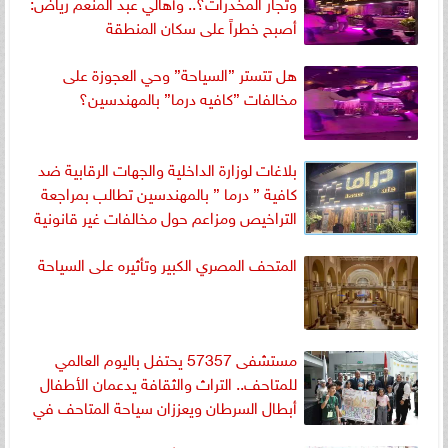
وتجار المخدرات؟.. وأهالي عبد المنعم رياض:
أصبح خطراً على سكان المنطقة
هل تتستر ”السياحة” وحي العجوزة على
مخالفات ”كافيه درما” بالمهندسين؟
بلاغات لوزارة الداخلية والجهات الرقابية ضد
كافية ” درما ” بالمهندسين تطالب بمراجعة
التراخيص ومزاعم حول مخالفات غير قانونية
المتحف المصري الكبير وتأثيره على السياحة
مستشفى 57357 يحتفل باليوم العالمي
للمتاحف.. التراث والثقافة يدعمان الأطفال
أبطال السرطان ويعززان سياحة المتاحف في
مصر