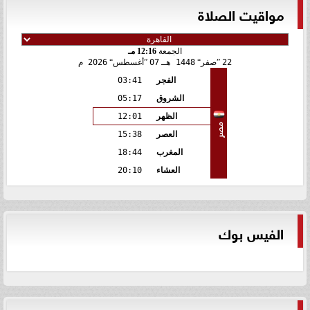
مواقيت الصلاة
الجمعة
12:16 مـ
22
صفر
1448 هـ
07
أغسطس
2026 م
الفجر
03:41
الشروق
05:17
الظهر
12:01
مصر
العصر
15:38
المغرب
18:44
العشاء
20:10
الفيس بوك