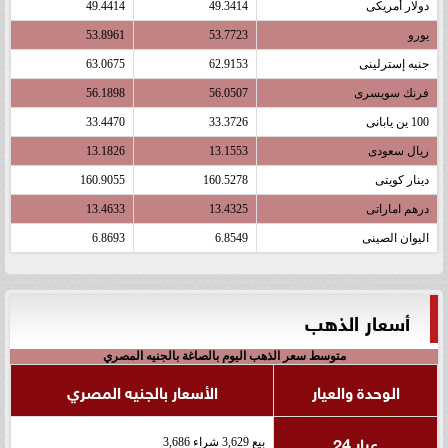
دولار أمريكى
49.3414
49.4414
يورو
53.7723
53.8961
جنيه إسترلينى
62.9153
63.0675
فرنك سويسرى
56.0507
56.1898
100 ين يابانى
33.3726
33.4470
ريال سعودى
13.1553
13.1826
دينار كويتى
160.5278
160.9055
درهم اماراتى
13.4325
13.4633
اليوان الصينى
6.8549
6.8693
أسعار الذهب
متوسط سعر الذهب اليوم بالصاغة بالجنيه المصري
الوحدة والعيار
الأسعار بالجنيه المصري
عيار 24
بيع 3,629 شراء 3,686