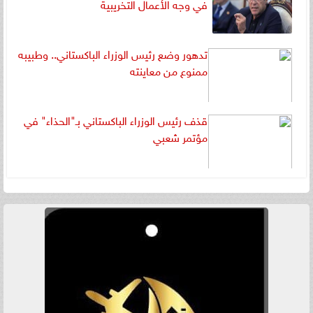
في وجه الأعمال التخريبية
تدهور وضع رئيس الوزراء الباكستاني.. وطبيبه
ممنوع من معاينته
قذف رئيس الوزراء الباكستاني بـ"الحذاء" في
مؤتمر شعبي