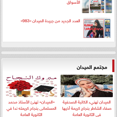
الأسواق
العدد الجديد من جريدة الميدان «983»
مجتمع الميدان
الميدان تهنيء الكاتبة الصحفية
«الميدان» تهنئ الأستاذ محمد
صفاء الشاطر بنجاج كريمة أخيها
المسلمانى بنجاح كريمته ندا في
في الثانوية العامة
الثانوية العامة