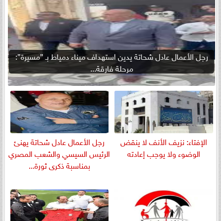
رجل الأعمال عادل شحاتة يدين استهداف ميناء دمياط بـ ”مسيرة”:
مرحلة فارقة...
الإفتاء: نزيف الأنف لا ينقض
رجل الأعمال عادل شحاتة يهنئ
الوضوء ولا يوجب إعادته
الرئيس السيسي والشعب المصري
بمناسبة ذكرى ثورة...