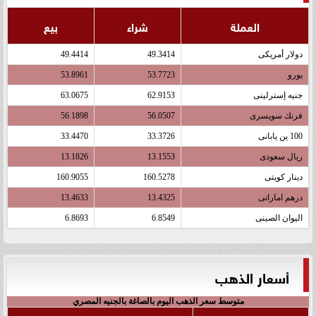
العملة
شراء
بيع
دولار أمريكى
49.3414
49.4414
يورو
53.7723
53.8961
جنيه إسترلينى
62.9153
63.0675
فرنك سويسرى
56.0507
56.1898
100 ين يابانى
33.3726
33.4470
ريال سعودى
13.1553
13.1826
دينار كويتى
160.5278
160.9055
درهم اماراتى
13.4325
13.4633
اليوان الصينى
6.8549
6.8693
أسعار الذهب
متوسط سعر الذهب اليوم بالصاغة بالجنيه المصري