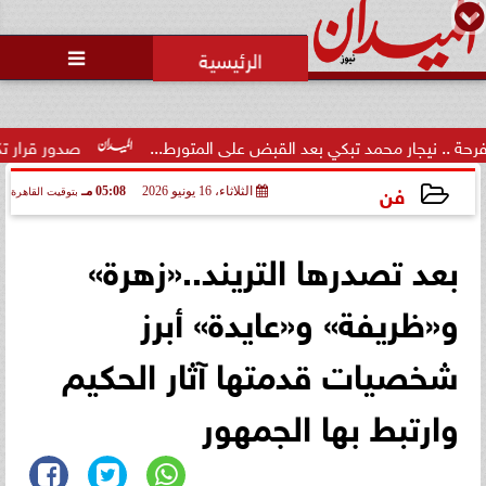
محمد يوسف
رئيس التحرير

ر محمد تبكي بعد القبض على المتورط...
صدور قرار تكليف الدكتور 
فن
الثلاثاء، 16 يونيو 2026
05:08 مـ
بتوقيت القاهرة
2026-06-16 17:08:21
بعد تصدرها التريند..«زهرة»
و«ظريفة» و«عايدة» أبرز
شخصيات قدمتها آثار الحكيم
وارتبط بها الجمهور