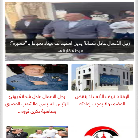
رجل الأعمال عادل شحاتة يدين استهداف ميناء دمياط بـ ”مسيرة”:
مرحلة فارقة...
الإفتاء: نزيف الأنف لا ينقض
رجل الأعمال عادل شحاتة يهنئ
الوضوء ولا يوجب إعادته
الرئيس السيسي والشعب المصري
بمناسبة ذكرى ثورة...