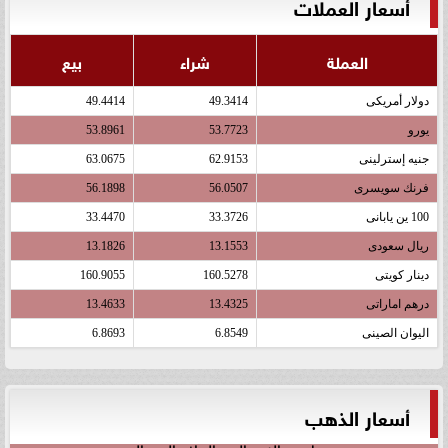
أسعار العملات
العملة
شراء
بيع
دولار أمريكى
49.3414
49.4414
يورو
53.7723
53.8961
جنيه إسترلينى
62.9153
63.0675
فرنك سويسرى
56.0507
56.1898
100 ين يابانى
33.3726
33.4470
ريال سعودى
13.1553
13.1826
دينار كويتى
160.5278
160.9055
درهم اماراتى
13.4325
13.4633
اليوان الصينى
6.8549
6.8693
أسعار الذهب