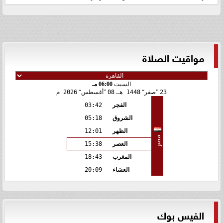
مواقيت الصلاة
السبت
06:00 مـ
23
صفر
1448 هـ
08
أغسطس
2026 م
الفجر
03:42
الشروق
05:18
الظهر
12:01
مصر
العصر
15:38
المغرب
18:43
العشاء
20:09
الفيس بوك