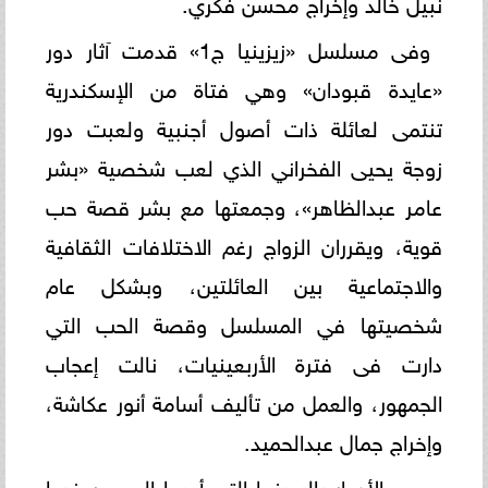
نبيل خالد وإخراج محسن فكري.
وفى مسلسل «زيزينيا ج1» قدمت آثار دور
«عايدة قبودان» وهي فتاة من الإسكندرية
تنتمى لعائلة ذات أصول أجنبية ولعبت دور
زوجة يحيى الفخراني الذي لعب شخصية «بشر
عامر عبدالظاهر»، وجمعتها مع بشر قصة حب
قوية، ويقرران الزواج رغم الاختلافات الثقافية
والاجتماعية بين العائلتين، وبشكل عام
شخصيتها في المسلسل وقصة الحب التي
دارت فى فترة الأربعينيات، نالت إعجاب
الجمهور، والعمل من تأليف أسامة أنور عكاشة،
وإخراج جمال عبدالحميد.
ومن الأدوار بالسينما التى أحبها الجمهور فيها