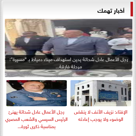
أخبار تهمك
رجل الأعمال عادل شحاتة يدين استهداف ميناء دمياط بـ ”مسيرة”:
مرحلة فارقة...
الإفتاء: نزيف الأنف لا ينقض
رجل الأعمال عادل شحاتة يهنئ
الوضوء ولا يوجب إعادته
الرئيس السيسي والشعب المصري
بمناسبة ذكرى ثورة...