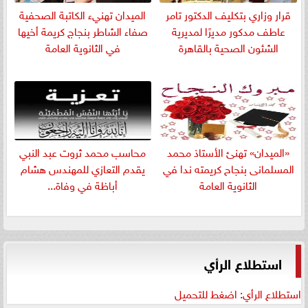
قرار وزاري بتكليف الدكتور تامر
الميدان تهنيء الكاتبة الصحفية
عاطف مدكور مديرًا لمديرية
صفاء الشاطر بنجاج كريمة أخيها
الشئون الصحية بالقاهرة
في الثانوية العامة
«الميدان» تهنئ الأستاذ محمد
​محاسب محمد ثروت عبد النبي
المسلمانى بنجاح كريمته ندا في
يقدم التعازي للمهندس هشام
الثانوية العامة
أباظة في وفاة...
استطلاع الرأي
استطلاع الرأي: اضغط للتحميل