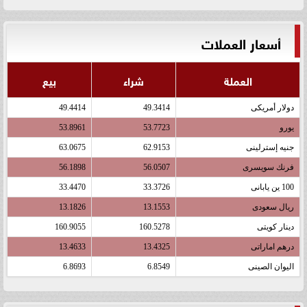
أسعار العملات
العملة
شراء
بيع
دولار أمريكى
49.3414
49.4414
يورو
53.7723
53.8961
جنيه إسترلينى
62.9153
63.0675
فرنك سويسرى
56.0507
56.1898
100 ين يابانى
33.3726
33.4470
ريال سعودى
13.1553
13.1826
دينار كويتى
160.5278
160.9055
درهم اماراتى
13.4325
13.4633
اليوان الصينى
6.8549
6.8693