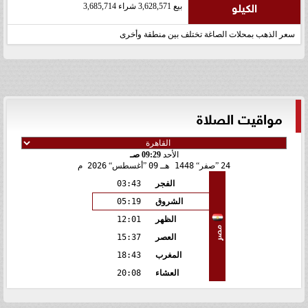
الكيلو
بيع 3,628,571 شراء 3,685,714
سعر الذهب بمحلات الصاغة تختلف بين منطقة وأخرى
مواقيت الصلاة
الأحد
09:29 صـ
24
صفر
1448 هـ
09
أغسطس
2026 م
الفجر
03:43
الشروق
05:19
الظهر
12:01
مصر
العصر
15:37
المغرب
18:43
العشاء
20:08