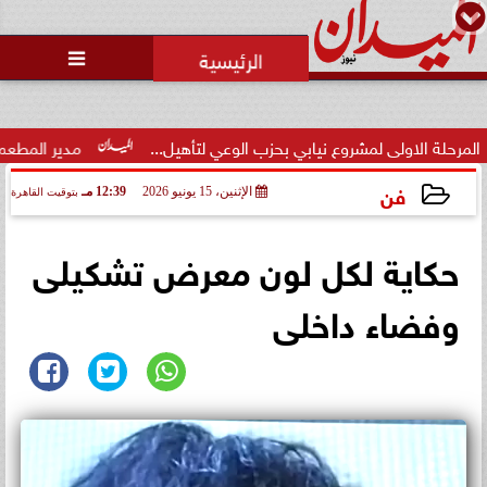
محمد يوسف
رئيس التحرير

وزارة الداخلية تفتح باب التقديم
لحج القرعة 2027.. اعرف الشروط
والمواعي...
ابي بحزب الوعي لتأهيل...
مدير المطعم عن واقعة منع سيدة من ال
فن
الإثنين، 15 يونيو 2026
12:39 مـ
بتوقيت القاهرة
2026-06-15 12:39:36
حكاية لكل لون معرض تشكيلى
وفضاء داخلى