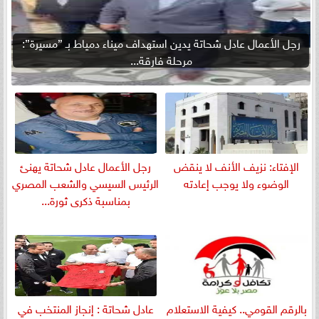
رجل الأعمال عادل شحاتة يدين استهداف ميناء دمياط بـ ”مسيرة”:
مرحلة فارقة...
الإفتاء: نزيف الأنف لا ينقض
رجل الأعمال عادل شحاتة يهنئ
الوضوء ولا يوجب إعادته
الرئيس السيسي والشعب المصري
بمناسبة ذكرى ثورة...
بالرقم القومي.. كيفية الاستعلام
عادل شحاتة : إنجاز المنتخب في