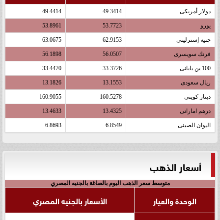
دولار أمريكى
49.3414
49.4414
يورو
53.7723
53.8961
جنيه إسترلينى
62.9153
63.0675
فرنك سويسرى
56.0507
56.1898
100 ين يابانى
33.3726
33.4470
ريال سعودى
13.1553
13.1826
دينار كويتى
160.5278
160.9055
درهم اماراتى
13.4325
13.4633
اليوان الصينى
6.8549
6.8693
أسعار الذهب
متوسط سعر الذهب اليوم بالصاغة بالجنيه المصري
الوحدة والعيار
الأسعار بالجنيه المصري