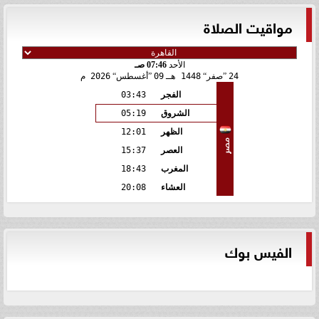
مواقيت الصلاة
الأحد
07:46 صـ
24
صفر
1448 هـ
09
أغسطس
2026 م
الفجر
03:43
الشروق
05:19
الظهر
12:01
مصر
العصر
15:37
المغرب
18:43
العشاء
20:08
الفيس بوك