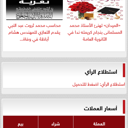
«الميدان» تهنئ الأستاذ محمد
​محاسب محمد ثروت عبد النبي
المسلمانى بنجاح كريمته ندا في
يقدم التعازي للمهندس هشام
الثانوية العامة
أباظة في وفاة...
استطلاع الرأي
استطلاع الرأي: اضغط للتحميل
أسعار العملات
العملة
شراء
بيع