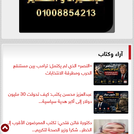
آراء وكتاب
«النصر» الذي لم يكتمل: ترامب بين مستنقع
الحرب ومطرقة الانتخابات
عبدالعزيز محسن يكتب: كيف تحولت 30 مليون
دولار إلى أكبر هدية سياسية...
دكتورة فاتن فتحي: تكتب الممرضون الأقرب إلى
الخطر.. شكرا وزير الصحة لتكريم...