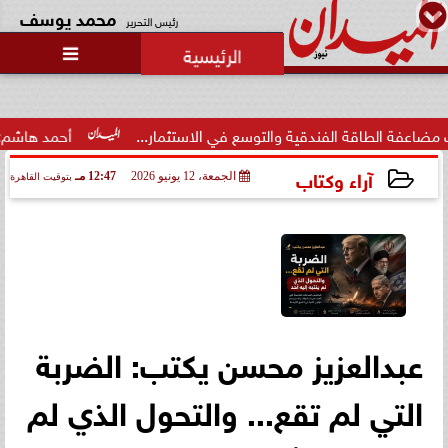
محمد يوسف
رئيس التحرير

رئيس منيا القمح بالشرقية: تبذل
جهوداً مكثفة لتحسين الخدمات
العامة لكسب...
ية والتوسع في الاستثمار...
أحمد هاشم: الإعلام مُطالب بتطهي
آراء وكتاب
الجمعة، 12 يونيو 2026
12:47 مـ
بتوقيت القاهرة
2026-06-12 12:47:06
عبدالعزيز محسن يكتب: الضربة
التي لم تقع... والتحول الذي لم