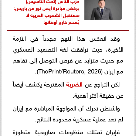
حزب الناس (تحت التأسيس)
يرفض مبادرة أيمن نور من باريس:
مستقبل الشعوب العربية لا
يُصنع خارج أوطانها
وقد انعكس هذا النهج مجدداً في الأزمة
الأخيرة، حيث ترافقت لغة التصعيد العسكري
مع حديث متزايد عن فرص التوصل إلى تفاهم
مع إيران (ThePrint/Reuters, 2026).
لكن التراجع عن
الضربة
المقترحة يكشف أيضاً
عن حقيقة أكثر أهمية:
واشنطن تدرك أن المواجهة المباشرة مع إيران
لم تعد عملية عسكرية محدودة النتائج.
فإيران تمتلك منظومات صاروخية متطورة