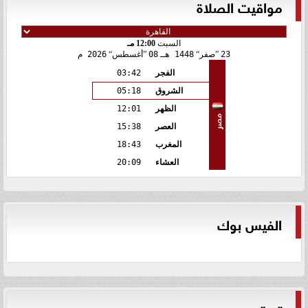
مواقيت الصلاة
السبت
12:00 مـ
23
صفر
1448 هـ
08
أغسطس
2026 م
الفجر
03:42
الشروق
05:18
الظهر
12:01
مصر
العصر
15:38
المغرب
18:43
العشاء
20:09
الفيس بوك