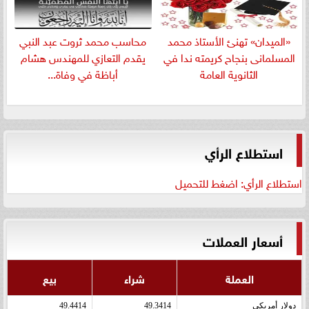
«الميدان» تهنئ الأستاذ محمد
​محاسب محمد ثروت عبد النبي
المسلمانى بنجاح كريمته ندا في
يقدم التعازي للمهندس هشام
الثانوية العامة
أباظة في وفاة...
استطلاع الرأي
استطلاع الرأي: اضغط للتحميل
أسعار العملات
العملة
شراء
بيع
دولار أمريكى
49.3414
49.4414