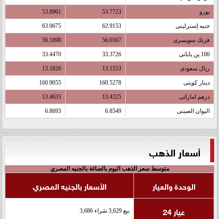
يورو
53.7723
53.8961
جنيه إسترلينى
62.9153
63.0675
فرنك سويسرى
56.0507
56.1898
100 ين يابانى
33.3726
33.4470
ريال سعودى
13.1553
13.1826
دينار كويتى
160.5278
160.9055
درهم اماراتى
13.4325
13.4633
اليوان الصينى
6.8549
6.8693
أسعار الذهب
متوسط سعر الذهب اليوم بالصاغة بالجنيه المصري
الوحدة والعيار
الأسعار بالجنيه المصري
عيار 24
بيع 3,629 شراء 3,686