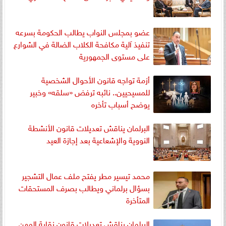
عضو بمجلس النواب يطالب الحكومة بسرعه
تنفيذ آلية مكافحة الكلاب الضالة في الشوارع
على مستوى الجمهورية
أزمة تواجه قانون الأحوال الشخصية
للمسيحيين.. نائبه ترفض «سلقه» وخبير
يوضح أسباب تأخره
البرلمان يناقش تعديلات قانون الأنشطة
النووية والإشعاعية بعد إجازة العيد
محمد تيسير مطر يفتح ملف عمال التشجير
بسؤال برلماني ويطالب بصرف المستحقات
المتأخرة
البرلمان يناقش تعديلات قانون نقابة المهن