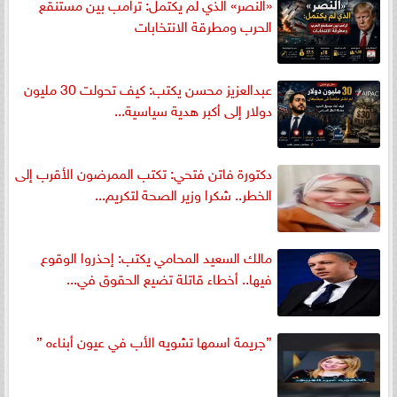
«النصر» الذي لم يكتمل: ترامب بين مستنقع
الحرب ومطرقة الانتخابات
عبدالعزيز محسن يكتب: كيف تحولت 30 مليون
دولار إلى أكبر هدية سياسية...
دكتورة فاتن فتحي: تكتب الممرضون الأقرب إلى
الخطر.. شكرا وزير الصحة لتكريم...
مالك السعيد المحامي يكتب: إحذروا الوقوع
فيها.. أخطاء قاتلة تضيع الحقوق في...
”جريمة اسمها تشويه الأب في عيون أبناءه ”