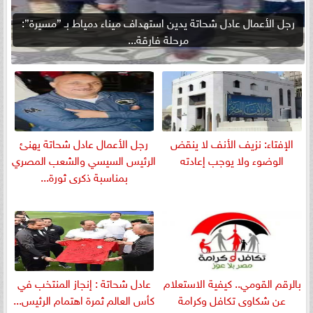
رجل الأعمال عادل شحاتة يدين استهداف ميناء دمياط بـ ”مسيرة”:
مرحلة فارقة...
الإفتاء: نزيف الأنف لا ينقض
رجل الأعمال عادل شحاتة يهنئ
الوضوء ولا يوجب إعادته
الرئيس السيسي والشعب المصري
بمناسبة ذكرى ثورة...
بالرقم القومي.. كيفية الاستعلام
عادل شحاتة : إنجاز المنتخب في
عن شكاوى تكافل وكرامة
كأس العالم ثمرة اهتمام الرئيس...