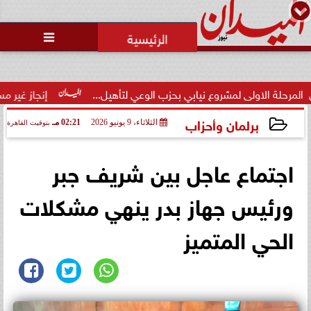
محمد يوسف
رئيس التحرير

ولى لمشروع نيابي بحزب الوعي لتأهيل...
إنجاز غير مسبوق.. منتخب
برلمان وأحزاب
الثلاثاء، 9 يونيو 2026
02:21 مـ
بتوقيت القاهرة
2026-06-09 14:21:39
اجتماع عاجل بين شريف جبر
ورئيس جهاز بدر ينهي مشكلات
الحي المتميز