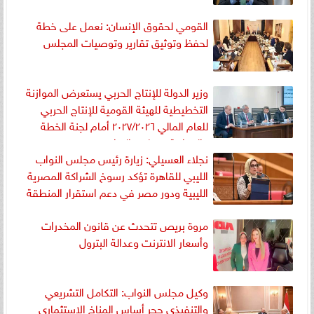
القومي لحقوق الإنسان: نعمل على خطة
لحفظ وتوثيق تقارير وتوصيات المجلس
وزير الدولة للإنتاج الحربي يستعرض الموازنة
التخطيطية للهيئة القومية للإنتاج الحربي
للعام المالي ۲۰٢٧/٢٠٢٦ أمام لجنة الخطة
والموازنة بمجلس النواب
نجلاء العسيلي: زيارة رئيس مجلس النواب
الليبي للقاهرة تؤكد رسوخ الشراكة المصرية
الليبية ودور مصر في دعم استقرار المنطقة
مروة بريص تتحدث عن قانون المخدرات
وأسعار الانترنت وعدالة البترول
وكيل مجلس النواب: التكامل التشريعي
والتنفيذي حجر أساس المناخ الاستثماري