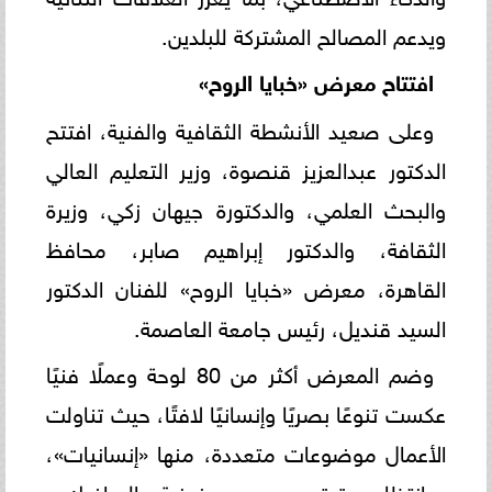
ويدعم المصالح المشتركة للبلدين.
افتتاح معرض «خبايا الروح
»
وعلى صعيد الأنشطة الثقافية والفنية، افتتح
الدكتور عبدالعزيز قنصوة، وزير التعليم العالي
والبحث العلمي، والدكتورة جيهان زكي، وزيرة
الثقافة، والدكتور إبراهيم صابر، محافظ
القاهرة، معرض «خبايا الروح» للفنان الدكتور
السيد قنديل، رئيس جامعة العاصمة.
وضم المعرض أكثر من 80 لوحة وعملًا فنيًا
عكست تنوعًا بصريًا وإنسانيًا لافتًا، حيث تناولت
الأعمال موضوعات متعددة، منها «إنسانيات»،
و«انتظار وترقب»، و«سمفونية الجرافيك»،