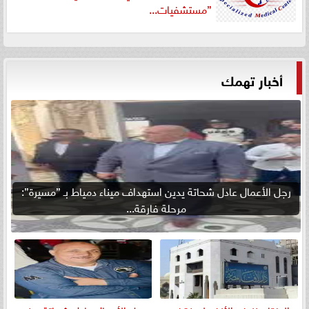
”مستشفيات...
أخبار تهمك
رجل الأعمال عادل شحاتة يدين استهداف ميناء دمياط بـ ”مسيرة”:
مرحلة فارقة...