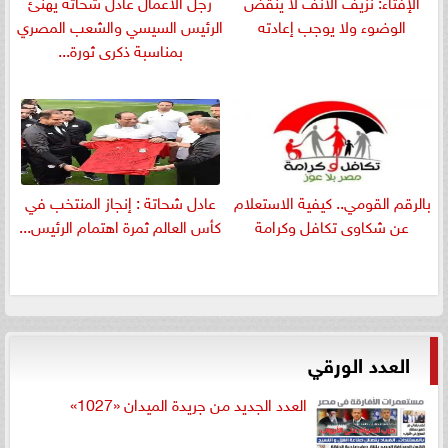
الإفتاء: نزيف الأنف لا ينقض
رجل الأعمال عادل شحاتة يهنئ
الوضوء ولا يوجب إعادته
الرئيس السيسي والشعب المصري
بمناسبة ذكرى ثورة...
بالرقم القومي.. كيفية الاستعلام
عادل شحاتة : إنجاز المنتخب في
عن شكاوى تكافل وكرامة
كأس العالم ثمرة اهتمام الرئيس...
العدد الورقي
العدد الجديد من جريدة الميدان «1027»