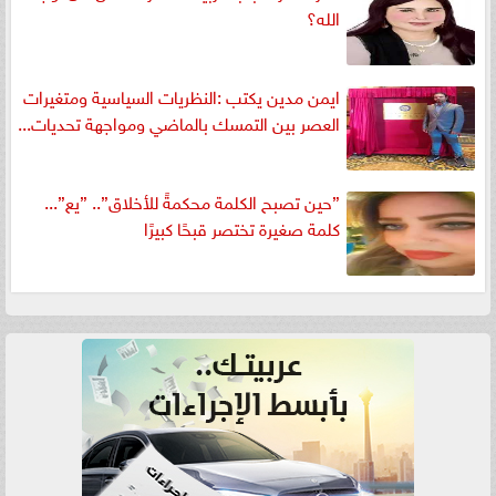
الله؟
ايمن مدين يكتب :النظريات السياسية ومتغيرات
العصر بين التمسك بالماضي ومواجهة تحديات...
”حين تصبح الكلمة محكمةً للأخلاق”.. ”يع”...
كلمة صغيرة تختصر قبحًا كبيرًا