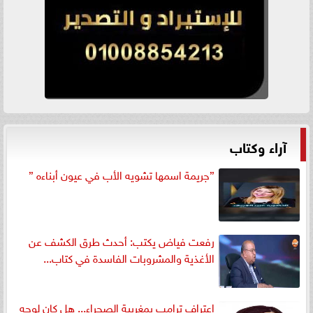
آراء وكتاب
”جريمة اسمها تشويه الأب في عيون أبناءه ”
رفعت فياض يكتب: أحدث طرق الكشف عن
الأغذية والمشروبات الفاسدة في كتاب...
اعتراف ترامب بمغربية الصحراء... هل كان لوجه