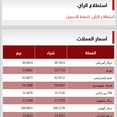
استطلاع الرأي
استطلاع الرأي: اضغط للتحميل
أسعار العملات
العملة
شراء
بيع
دولار أمريكى
49.3414
49.4414
يورو
53.7723
53.8961
جنيه إسترلينى
62.9153
63.0675
فرنك سويسرى
56.0507
56.1898
100 ين يابانى
33.3726
33.4470
ريال سعودى
13.1553
13.1826
دينار كويتى
160.5278
160.9055
درهم اماراتى
13.4325
13.4633