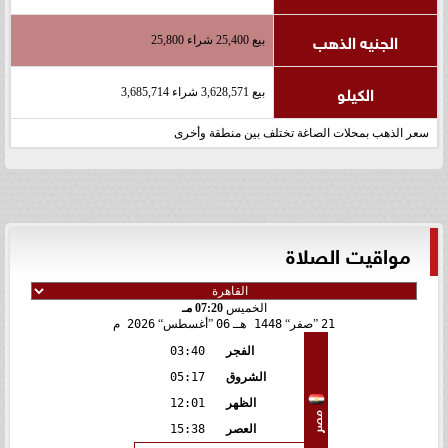
الجنيه الذهب
بيع 25,400 شراء 25,800
الكيلو
بيع 3,628,571 شراء 3,685,714
سعر الذهب بمحلات الصاغة تختلف بين منطقة وأخرى
مواقيت الصلاة
الخميس
07:20 مـ
21
صفر
1448 هـ
06
أغسطس
2026 م
الفجر
03:40
الشروق
05:17
الظهر
12:01
مصر
العصر
15:38