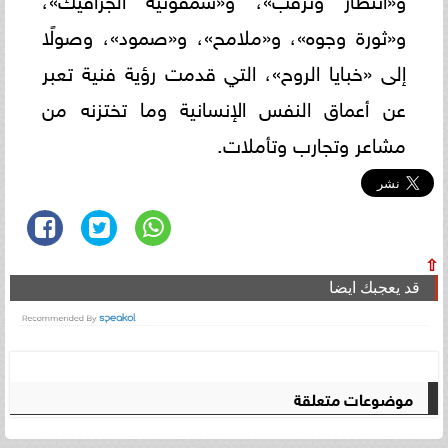
و«ثورة وجوه»، و«ملامح»، و«صمود»، وصولًا
إلى «خبايا الروح»، التي قدمت رؤية فنية تعبر
عن أعماق النفس الإنسانية وما تختزنه من
مشاعر وتجارب وتأملات.
⇧
قد يعجبك ايضا
موضوعات متعلقة