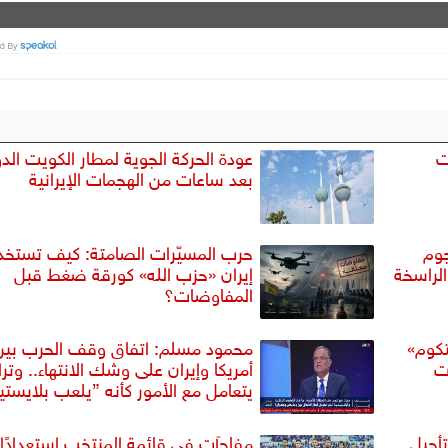
ت
عودة الحركة الجوية لمطار الكويت الد
بعد ساعات من الهجمات الإيرانية
جوم
حرب المسيّرات الصامتة: كيف تستخد
الراسخة
إيران «حزب الله» كورقة ضغط قبل
المفاوضات؟
تكوم»
محمود مسلم: اتفاق وقف الحرب بين
ت
أمريكا وإيران على وشك الانتهاء.. وت
يتعامل مع الأمور كأنه ”يلعب بلايست
تأجيل
مفاجآت في قائمة المنتخب استعدادًا