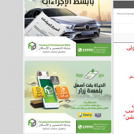
ولى
م
رامب
يشن”