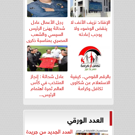
الإفتاء: نزيف الأنف لا
رجل الأعمال عادل
ينقض الوضوء ولا
شحاتة يهنئ الرئيس
يوجب إعادته
السيسي والشعب
المصري بمناسبة ذكرى
ثورة...
بالرقم القومي.. كيفية
عادل شحاتة : إنجاز
الاستعلام عن شكاوى
المنتخب في كأس
تكافل وكرامة
العالم ثمرة اهتمام
الرئيس...
العدد الورقي
العدد الجديد من جريدة