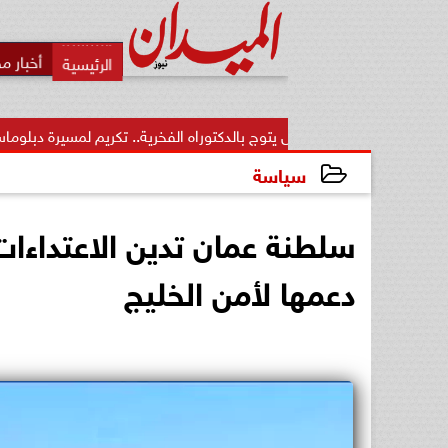
أخبار م
زيز منقل يتوج بالدكتوراه الفخرية.. تكريم لمسيرة دبلوماسية...
من 
سياسة
2026-06-03 16:27:43
سلطنة عمان تدين الاعتداءات 
دعمها لأمن الخليج