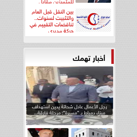
للمتميزين مقابل
جودة...
بين النقل قبل العام
والتثبيت لسنوات..
تناقضات التقييم في
حركة مديري
”مستشفيات...
أخبار تهمك
رجل الأعمال عادل شحاتة يدين استهداف
ميناء دمياط بـ ”مسيرة”: مرحلة فارقة...