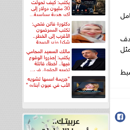
يكتب: كيف تحولت
30 مليون دولار إلى
امل
أكبر هدية سياسية...
دكتورة فاتن فتحي:
تكتب الممرضون
الأقرب إلى الخطر..
هدف
شكرا وزير الصحة
مثل
لتكريم...
مالك السعيد المحامي
يكتب: إحذروا الوقوع
فيها.. أخطاء قاتلة
تضيع الحقوق في...
ضبط
”جريمة اسمها تشويه
الأب في عيون أبناءه ”