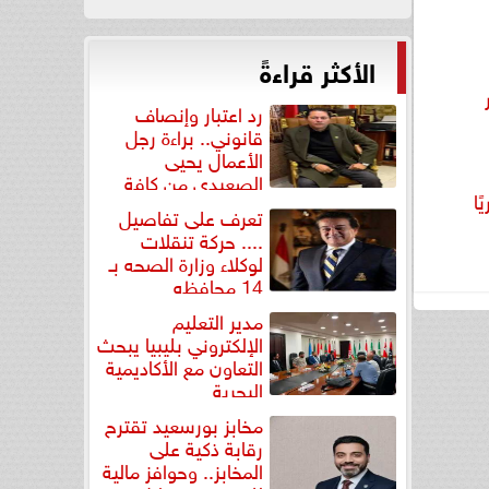
الأكثر قراءةً
رد اعتبار وإنصاف
قانوني.. براءة رجل
الأعمال يحيى
الصعيدي من كافة
ا
التهم...
تعرف على تفاصيل
.... حركة تنقلات
لوكلاء وزارة الصحه بـ
14 محافظه
مدير التعليم
الإلكتروني بليبيا يبحث
التعاون مع الأكاديمية
البحرية
مخابز بورسعيد تقترح
رقابة ذكية على
المخابز.. وحوافز مالية