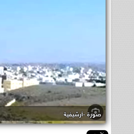
صورة -أرشيفية