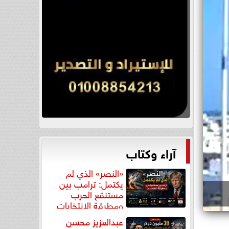
آراء وكتاب
«النصر» الذي لم
يكتمل: ترامب بين
مستنقع الحرب
ومطرقة الانتخابات
عبدالعزيز محسن