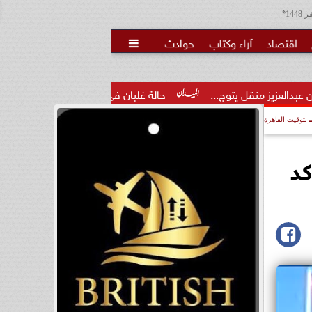
هـ
اقتصاد
آراء وكتاب
حوادث

وج...
حالة غليان في نادي الشيخ زايد: اتهامات للجنة المؤقتة بـ...
بتوقيت القاهرة
كد