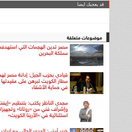
قد يعجبك ايضا
موضوعات متعلقة
مصر تدين الهجمات التي استهدف
مملكة البحرين
قيادي بحزب الجيل: إدانة مصر له
مطار الكويت تبرهن على عقيدتها 
في حماية الأشقاء
مجدي الناظر يكتب: بتنظيم «إيفن
وإشراف فني من «روتانا» وتجهيزا
استثنائية في «الأرينا الكويت»
خبير أمني: الهدوء الحالي مع إيران 