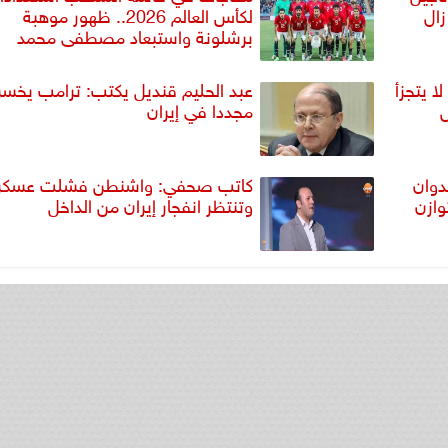
زال
لكأس العالم 2026.. ظهور موهبة
برشلونة واستبعاد مصطفى محمد
ا يتجزأ
عبد الحليم قنديل يكتب: ترامب يخسر
ض
مجددا في إيران
دوان
كاتب صحفي: واشنطن فشلت عسكريً
وازن
وتنتظر انفجار إيران من الداخل