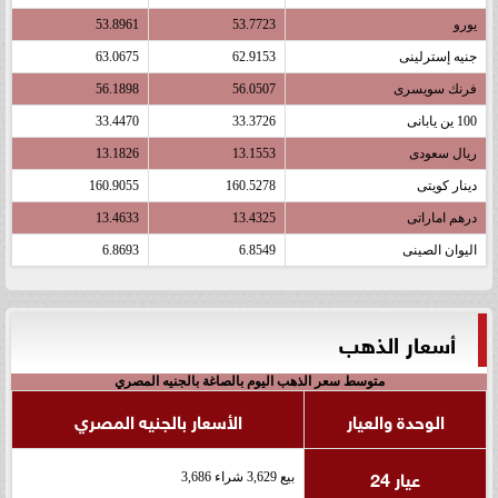
يورو
53.7723
53.8961
جنيه إسترلينى
62.9153
63.0675
فرنك سويسرى
56.0507
56.1898
100 ين يابانى
33.3726
33.4470
ريال سعودى
13.1553
13.1826
دينار كويتى
160.5278
160.9055
درهم اماراتى
13.4325
13.4633
اليوان الصينى
6.8549
6.8693
أسعار الذهب
متوسط سعر الذهب اليوم بالصاغة بالجنيه المصري
الوحدة والعيار
الأسعار بالجنيه المصري
عيار 24
بيع 3,629 شراء 3,686