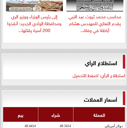
​محاسب محمد ثروت عبد النبي
إلى رئيس الوزراء ووزير الري
يقدم التعازي للمهندس هشام
ومحافظة الوادي الجديد: أنقذوا
أباظة في وفاة...
200 أسرة يقتلها...
استطلاع الرأي
استطلاع الرأي: اضغط للتحميل
أسعار العملات
العملة
شراء
بيع
دولار أمريكى
49.3414
49.4414