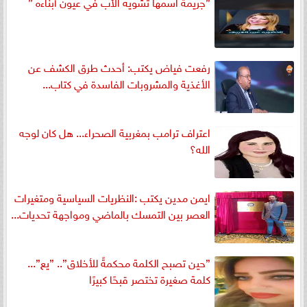
”جريمة اسمها تشويه الأب في عيون أبناءه ”
رفعت فياض يكتب: أحدث طرق الكشف عن
الأغذية والمشروبات الفاسدة في كتاب...
اعتراف ترامب بمغربية الصحراء... هل كان لوجه
الله؟
ايمن مدين يكتب :النظريات السياسية ومتغيرات
العصر بين التمسك بالماضي ومواجهة تحديات...
”حين تصبح الكلمة محكمةً للأخلاق”.. ”يع”...
كلمة صغيرة تختصر قبحًا كبيرًا