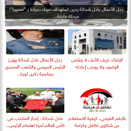
رجل الأعمال عادل شحاتة يدين استهداف ميناء دمياط بـ ”مسيرة”:
مرحلة فارقة...
الإفتاء: نزيف الأنف لا ينقض
رجل الأعمال عادل شحاتة يهنئ
الوضوء ولا يوجب إعادته
الرئيس السيسي والشعب المصري
بمناسبة ذكرى ثورة...
بالرقم القومي.. كيفية الاستعلام
عادل شحاتة : إنجاز المنتخب في
عن شكاوى تكافل وكرامة
كأس العالم ثمرة اهتمام الرئيس...