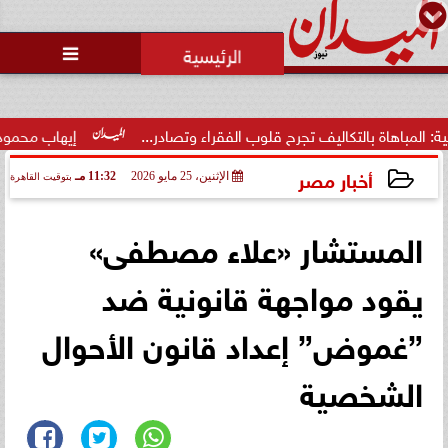
محمد يوسف
رئيس التحرير

 تجرح قلوب الفقراء وتصادر...
إيهاب محمود: مشروع ”علم الروم” ش
أخبار مصر
الإثنين، 25 مايو 2026
11:32 مـ
بتوقيت القاهرة
2026-05-25 23:32:35
المستشار «علاء مصطفى»
يقود مواجهة قانونية ضد
”غموض” إعداد قانون الأحوال
الشخصية