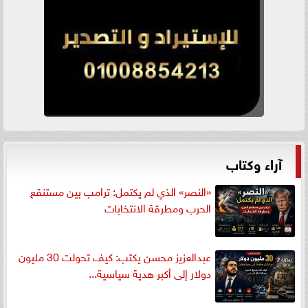
آراء وكتاب
«النصر» الذي لم يكتمل: ترامب بين مستنقع
الحرب ومطرقة الانتخابات
عبدالعزيز محسن يكتب: كيف تحولت 30 مليون
دولار إلى أكبر هدية سياسية...