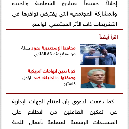
إخلالاً جسيماً بمبادئ الشفافية والحيدة
والمشاركة المجتمعية التي يفترض توافرها في
التشريعات ذات الأثر المجتمعي الواسع.
اقرأ أيضاً
محافظ الإسكندرية
يقود
حملة
موسعة بمنطقة الفلكي
كوبا تدين اتهامات أمريكية
وصفتها بـ«الدنيئة»
ضد
راؤول
كاسترو
كما دفعت الدعوى بأن امتناع الجهات الإدارية
عن تمكين الطاعنين من الاطلاع على
المستندات الرسمية المتعلقة بأعمال اللجنة