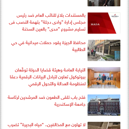
بالمستندات بلاغ للنائب العام ضد رئيس
مجلس إدارة ”وادى دجلة” بتهمة النصب فى
تسليم مشروع ”مدى” بالعين السخنة
محافظ الجيزة يقود حملات ميدانية في حي
الطالبية
النيابة العامة وهيئة قضايا الدولة توقّعان
بروتوكول تعاون لتبادل البيانات الرقمية دعمًا
لمنظومة العدالة والتحول الرقمي
فتح باب تلقى الطعون ضد المرشحين لرئاسة
جامعة الإسكندرية
لا تهاون مع المخالفين.. “مياه البحيرة” تضرب