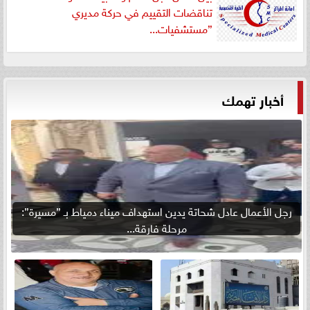
تناقضات التقييم في حركة مديري
”مستشفيات...
أخبار تهمك
رجل الأعمال عادل شحاتة يدين استهداف ميناء دمياط بـ ”مسيرة”:
مرحلة فارقة...