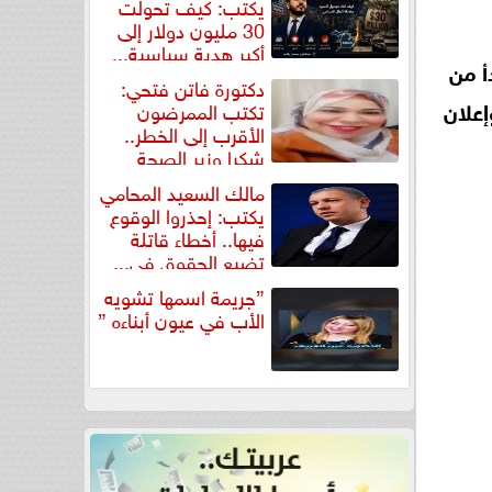
يكتب: كيف تحولت
30 مليون دولار إلى
أكبر هدية سياسية...
أ من
دكتورة فاتن فتحي:
 البت فى فى الطعون يوم الثلاثاء 19 مايو وإعلان
تكتب الممرضون
الأقرب إلى الخطر..
شكرا وزير الصحة
لتكريم...
مالك السعيد المحامي
يكتب: إحذروا الوقوع
فيها.. أخطاء قاتلة
تضيع الحقوق في...
”جريمة اسمها تشويه
الأب في عيون أبناءه ”