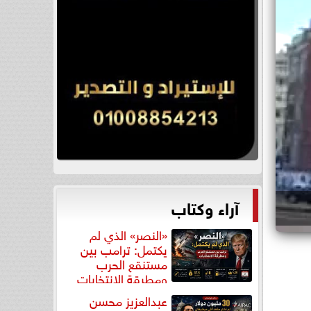
آراء وكتاب
«النصر» الذي لم
يكتمل: ترامب بين
مستنقع الحرب
ومطرقة الانتخابات
عبدالعزيز محسن