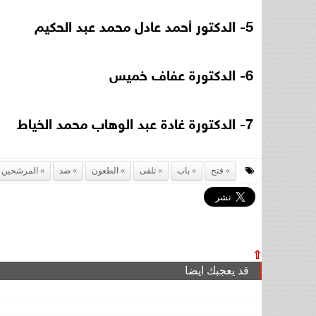
5- الدكتور أحمد عادل محمد عبد الحكيم
6- الدكتورة عفاف خميس
7- الدكتورة غادة عبد الوهاب محمد الخياط
فتح
باب
تلقى
الطعون
ضد
المرشحين
⇧
قد يعجبك ايضا