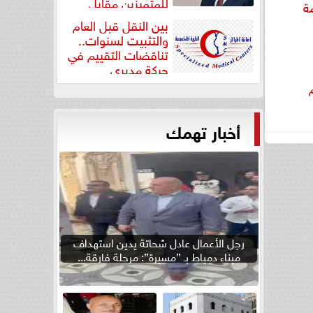
للمتميزين مقابل
ة
جودة...
بين النقل قبل العام
والتثبيت لسنوات..
تناقضات التقييم في
حركة مديري
”مستشفيات...
أخبار تهمك
رجل الأعمال عادل شحاتة يدين استهداف
ميناء دمياط بـ ”مسيرة”: مرحلة فارقة...