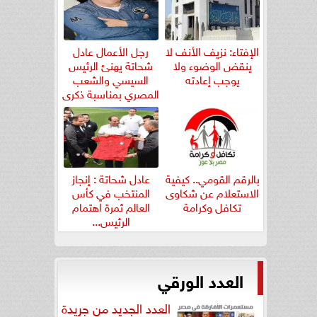
الإفتاء: نزيف الأنف لا
رجل الأعمال عادل
ينقض الوضوء ولا
شحاتة يهنئ الرئيس
يوجب إعادته
السيسي والشعب
المصري بمناسبة ذكرى
ثورة...
بالرقم القومي.. كيفية
عادل شحاتة : إنجاز
الاستعلام عن شكاوى
المنتخب في كأس
تكافل وكرامة
العالم ثمرة اهتمام
الرئيس...
العدد الورقي
العدد الجديد من جريدة