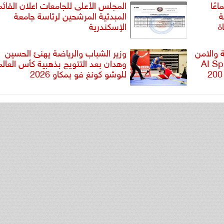
عًا
المجلس الأعلى للجامعات اعلان القائم
ة
المبدئية المرشحين لرئاسة جامعة
ة
الإسكندرية
ة والامن
وزير الشباب والرياضة يهنئ الحسين
م ختام هاكاثون AI Sprint
وهدان بعد التتويج بذهبية كأس العالم
جامعة مصر للمعلوماتية بمشاركة 200
للوشو كونغ فو بمكاو 2026