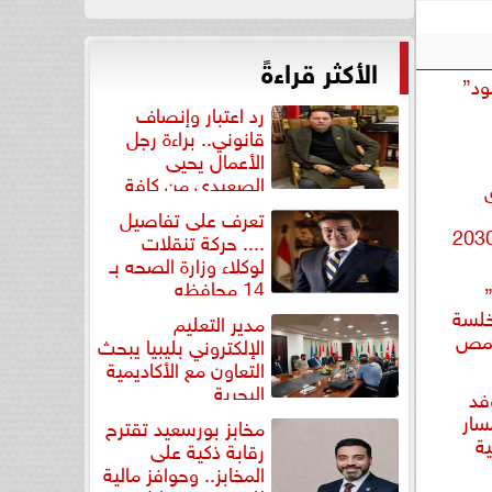
الأكثر قراءةً
ود”
رد اعتبار وإنصاف
قانوني.. براءة رجل
الأعمال يحيى
الصعيدي من كافة
التهم...
تعرف على تفاصيل
.... حركة تنقلات
لوكلاء وزارة الصحه بـ
14 محافظه
”
خلسة
مدير التعليم
 حمص
الإلكتروني بليبيا يبحث
التعاون مع الأكاديمية
البحرية
فد
سار
مخابز بورسعيد تقترح
ية
رقابة ذكية على
المخابز.. وحوافز مالية