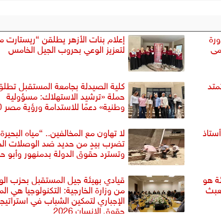
ورة
إعلام بنات الأزهر يطلقن “ريستارت م
مى
لتعزيز الوعي بحروب الجيل الخامس
متد
كلية الصيدلة بجامعة المستقبل تطلق
حملة «ترشيد الاستهلاك: مسؤولية
وطنية» دعمًا للاستدامة ورؤية مصر 2030
أستاذ
لا تهاون مع المخالفين.. “مياه البحيرة
تضرب بيدٍ من حديد ضد الوصلات ال
وتسترد حقوق الدولة بدمنهور وأبو
ة هو
قيادي بهيئة جيل المستقبل بحزب الو
عبث
من وزارة الخارجية: التكنولوجيا هي الم
الإجباري لتمكين الشباب في استراتيج
حقوق الإنسان 2026