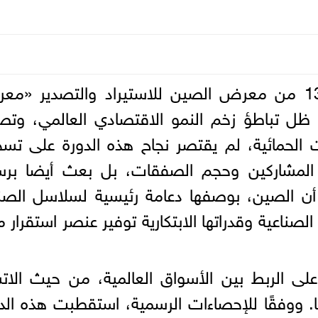
اختُتمت بنجاح فعاليات الدورة الـ139 من معرض الصين للاستيراد والتصدير 
ظل تباطؤ زخم النمو الاقتصادي العالمي، وتص
ت الحمائية، لم يقتصر نجاح هذه الدورة على تس
المشاركين وحجم الصفقات، بل بعث أيضا برسا
أن الصين، بوصفها دعامة رئيسية لسلاسل الصن
الصناعية وقدراتها الابتكارية توفير عنصر استقرار 
على الربط بين الأسواق العالمية، من حيث الات
ها. ووفقًا للإحصاءات الرسمية، استقطبت هذه الد