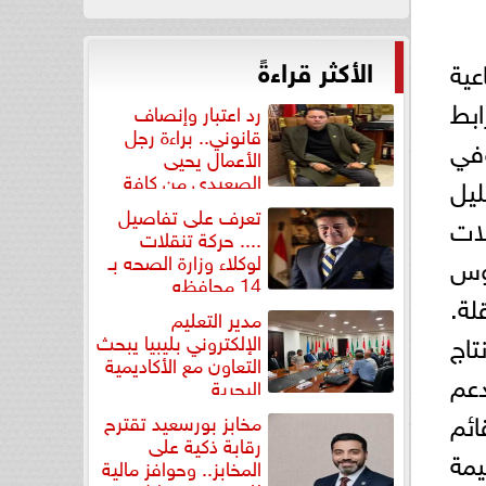
الأكثر قراءةً
ية
ابط
رد اعتبار وإنصاف
قانوني.. براءة رجل
وفي
الأعمال يحيى
الصعيدي من كافة
يل
التهم...
تعرف على تفاصيل
لات
.... حركة تنقلات
وس
لوكلاء وزارة الصحه بـ
14 محافظه
لة.
مدير التعليم
تاج
الإلكتروني بليبيا يبحث
التعاون مع الأكاديمية
دعم
البحرية
ائم
مخابز بورسعيد تقترح
رقابة ذكية على
يمة
المخابز.. وحوافز مالية