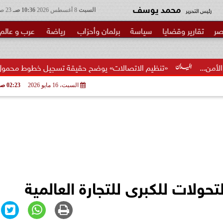
محمد يوسف
رئيس التحرير
السبت
8 أغسطس 2026
10:36 صـ
23 صفر 1448
صر
تقارير وقضايا
سياسة
برلمان وأحزاب
رياضة
عرب و عالم
«تنظيم الاتصالات» يوضح حقيقة تسجيل خطوط محمول بأسماء المواطنين
السبت، 16 مايو 2026
02:23 صـ
لات للكبرى للتجارة العالمية