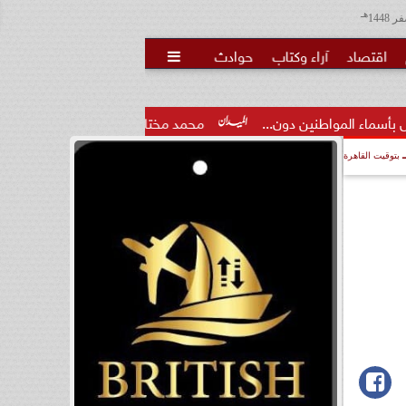
هـ
اقتصاد
آراء وكتاب
حوادث

 دون...
محمد مختار جمعة: بدل البطالة يجب ألا يتحول لمنحة مد
بتوقيت القاهرة