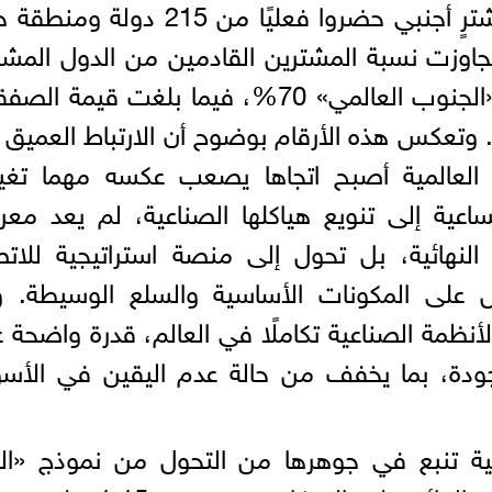
من معرض كانتون نحو 262 ألف مشترٍ أجنبي حضروا فعليًا من 215 دو
جاوزت نسبة المشترين القادمين من الدول المشا
في مبادرة «الحزام والطريق» ودول «الجنوب العالمي» 70%، فيما بلغت قيمة
 دولار أمريكي. وتعكس هذه الأرقام بوضوح أن الارتباط العميق
 العالمية أصبح اتجاها يصعب عكسه مهما تغي
ساعية إلى تنويع هياكلها الصناعية، لم يعد م
النهائية، بل تحول إلى منصة استراتيجية للات
 على المكونات الأساسية والسلع الوسيطة. و
أنظمة الصناعية تكاملًا في العالم، قدرة واضحة 
لجودة، بما يخفف من حالة عدم اليقين في الأس
نية تنبع في جوهرها من التحول من نموذج «ال