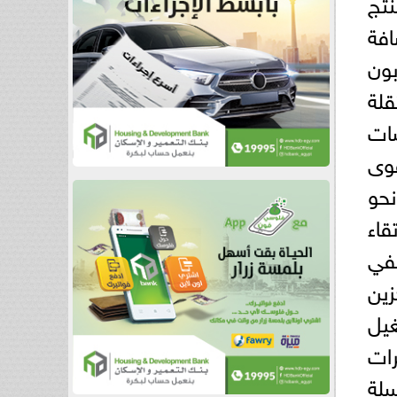
ن بين 1.15 مليون منتج
افة
بون
قلة
سات
قوى
نحو
قاء
ففي
زين
غيل
رات
سلة