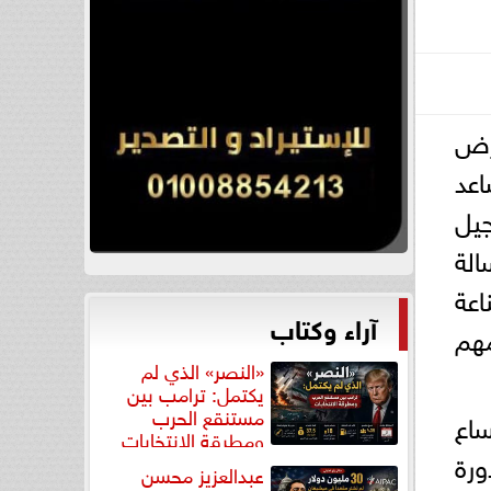
«معرض
اعد
جيل
لة
اعة
آراء وكتاب
مهم
«النصر» الذي لم
يكتمل: ترامب بين
مستنقع الحرب
ساع
ومطرقة الانتخابات
ورة
عبدالعزيز محسن