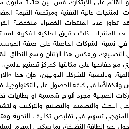
القائم على الحجم» إلى نموذج «النمو القائم على الابتكار». فم
 المنتجات عالية التقنية ومرتفعة القيمة المض
قد تجاوز عدد المنتجات الخضراء منخفضة الكر
فيما بلغ عدد المنتجات ذات حقوق الملكية الفكرية المست
وظ في نسبة الشركات الحاصلة على صفة المؤس
ال التصنيع». ويعكس هذا الإنتاج واسع النطاق لل
توازي مع حفاظها على مكانتها كمركز تصنيع عالمي، 
ة. وبالنسبة للشركاء الدوليين، فإن هذا «الارت
ن وانخفاضًا في كلفة الحصول على التكنولوجيا. 
كات الصينية مجرد ألواح شمسية أو بطاريات تخ
شمل البحث والتصميم والتصنيع والتركيب والتش
ل المنهجي تسهم في تقليص تكاليف التجربة وفت
لتحول نحو الطاقة النظيفة، بما يعكس إسهام السل