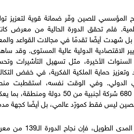
اح المؤسسي للصين وفّر ضمانة قوية لتعزيز تو
لمية. فلم تحقق الدورة الحالية من معرض كان
بل شهدت أيضًا تقدمًا في مجالات القواعد والمعا
عايير الاقتصادية الدولية عالية المستوى. وقد سا
 السنوات الأخيرة، مثل تسهيل التأشيرات وتح
د وتعزيز حماية الملكية الفكرية، في خفض التكا
جاري الدولي. وفي الوقت نفسه، استقطبت منط
المعروضات المستوردة في المعرض 680 شركة أجنبية من 50 دولة ومنطقة،
 الصين ليس فقط كمورّد عالمي، بل أيضًا كجهة مد
ومن منظور الحوكمة العالمية على المدى الطويل، فإن نجاح 