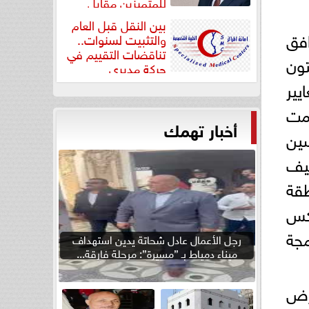
للمتميزين مقابل
جودة...
بين النقل قبل العام
افق
والتثبيت لسنوات..
تناقضات التقييم في
تون
حركة مديري
”مستشفيات...
يير
همت
أخبار تهمك
سين
ليف
قة
 بما يعكس
مجة
رجل الأعمال عادل شحاتة يدين استهداف
ميناء دمياط بـ ”مسيرة”: مرحلة فارقة...
الدورة الـ139 من معرض