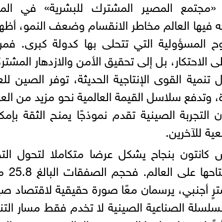
م «مجتمع المصير المشترك للبشرية» في المج
ه فيها العالم مخاطر الانقسام وضعف النمو، أظ
ح المسؤولية التي تتحلى بها كدولة كبرى. فمر
ى الاحتكار، بل إلى تحقيق الأمن والازدهار المشتر
تنمية القوى الإنتاجية الحديثة، توفر الصين للع
 وتدفع سلاسل القيمة العالمية نحو مزيد من العد
ن التجربة الصينية تقدم نموذجًا يمنح الثقة بإمكا
عية للآخرين.
رة الـ139 من معرض كانتون بنجاح يشكل عرضا متكاملا لتحول الت
الخارجية الصينية وارتفاع مستو
انب حضور 262 ألف مشترٍ أجنبي، يرسمان معًا صورة حقيقية لاقتصاد 
لسلسلة الصناعية الصينية لا تخدم فقط مسار التن