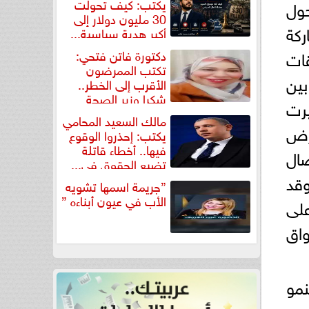
يكتب: كيف تحولت
لة ومنطقة حول
30 مليون دولار إلى
ركة
أكبر هدية سياسية...
 الصفقات
دكتورة فاتن فتحي:
تكتب الممرضون
 بين
الأقرب إلى الخطر..
شكرا وزير الصحة
رت
لتكريم...
مالك السعيد المحامي
عرض
يكتب: إحذروا الوقوع
فيها.. أخطاء قاتلة
صال
تضيع الحقوق في...
قد
”جريمة اسمها تشويه
الأب في عيون أبناءه ”
على
واق
نمو