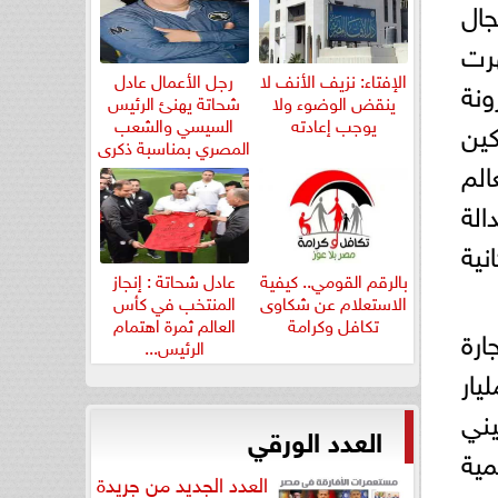
ال
هرت
الإفتاء: نزيف الأنف لا
رجل الأعمال عادل
ونة
ينقض الوضوء ولا
شحاتة يهنئ الرئيس
يوجب إعادته
السيسي والشعب
كين
المصري بمناسبة ذكرى
الم
ثورة...
الة
نية
بالرقم القومي.. كيفية
عادل شحاتة : إنجاز
الاستعلام عن شكاوى
المنتخب في كأس
تكافل وكرامة
العالم ثمرة اهتمام
جارة
الرئيس...
ى انفتاحها على العالم. فحجم الصفقات البالغ 25.8 مليار
صيني
العدد الورقي
مية
العدد الجديد من جريدة