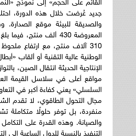
جديد عُرضت خلال هذه الدورة، احتلت
والصديقة للبيئة موقع الصدارة. و
المعروضة 430 ألف منتج، 
310 آلاف منتج، مع ارتفاع ملح
الوطنية عالية التقنية أو ألقاب «أبط
الإنتاجية الحديثة انتقال الصين، بال
مواقع أعلى في سلاسل القيمة العالمي
السلسلي» يعني كفاءة أكبر في التعاو
مجال التحول الطاقوي، لا تقدم الشر
منفردة، بل توفر حلولًا متكاملة ت
والصيانة. وهذه القدرة على التكام
التنفيذ بالنسبة للدول الساعية إلى ا