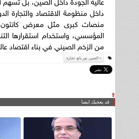
عالية الجودة داخل الصين، بل تسهم أيض
داخل منظومة الاقتصاد والتجارة الد
منصات كبرى مثل معرض كانتون لتع
المؤسسي، واستخدام استقرارها التنمو
من الزخم الصيني في بناء اقتصاد عا
الصين. نور يانغ .تجارة
⇧
قد يعجبك ايضا